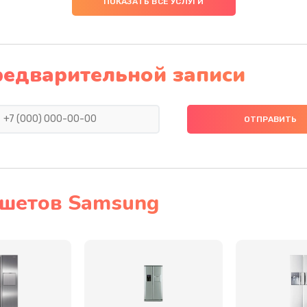
ПОКАЗАТЬ ВСЕ УСЛУГИ
50 мин
1 год
40 мин
2 года
редварительной записи
40 мин
2 года
40 мин
3 года
60 мин
3 года
ншетов Samsung
50 мин
2 года
инамика
20 мин
1 год
40 мин
1 год