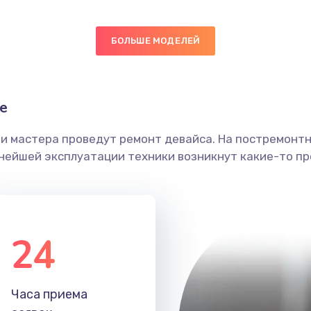
40 мин
3 года
БОЛЬШЕ МОДЕЛЕЙ
30 мин
2 года
е
ы
20 мин
1 год
ши мастера проведут ремонт девайса. На постремонт
я влаги
50 мин
2 года
ьнейшей эксплуатации техники возникнут какие-то пр
в ТВ-
40 мин
2 года
24
60 мин
1 год
я
40 мин
3 года
Часа приема