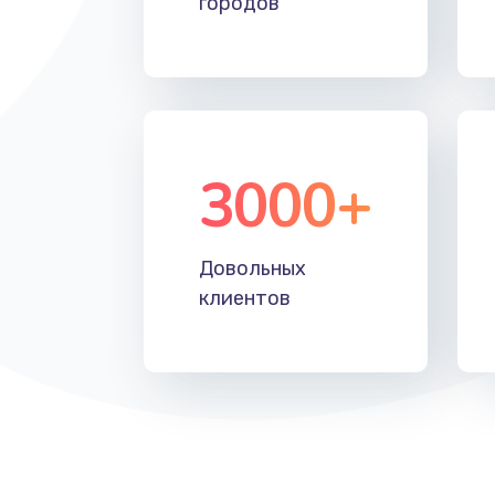
городов
Восстановление после падения
Пайка и ремонт платы брелка
Программирование АТС
3000+
Замена корпусных элементов
Довольных
Ремонт тюнера
клиентов
Ремонт платы картоприемника
Восстановление/замена диффу
Ремонт платы усилителя