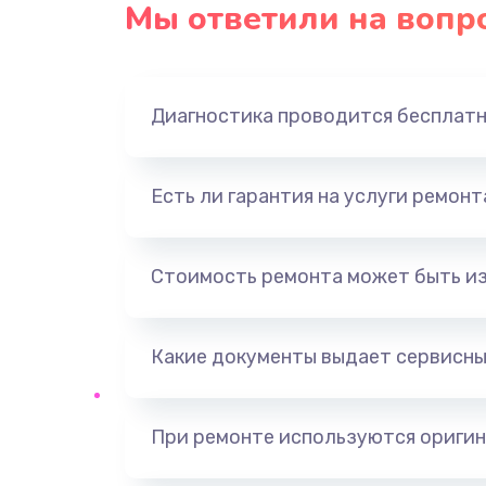
Мы ответили на вопр
Ремонт платы блока питания
Тюнинг динамиков
Диагностика проводится бесплат
Ремонт криптомодуля
Есть ли гарантия на услуги ремон
Ремонт (замена) кнопок, индика
разъемов
Стоимость ремонта может быть и
Программный ремонт/прошивка
Какие документы выдает сервисны
Ремонт системной платы
Модернизация
При ремонте используются оригин