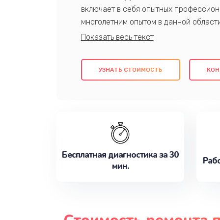
включает в себя опытных профессион
многолетним опытом в данной област
качественный ремонт с использовани
гарантируем качество всех проведенн
клиентам надежное и профессиональн
УЗНАТЬ СТОИМОСТЬ
КОН
потребности наилучшим образом. Не 
сейчас!
Бесплатная диагностика за 30
Рабо
мин.