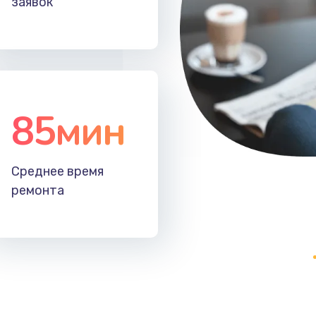
заявок
50 мин
3 года
60 мин
3 года
30 мин
2 года
85мин
40 мин
2 года
Среднее время
20 мин
1 год
ремонта
30 мин
3 года
зора
60 мин
2 года
60 мин
1 год