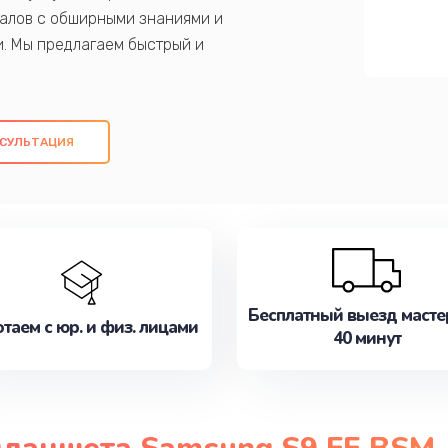
алов с обширными знаниями и
и. Мы предлагаем быстрый и
ем оригинальных компонентов, а также
ых работ. Наша цель - предоставить
ое обслуживание, удовлетворяя их
СУЛЬТАЦИЯ
медлите записаться на ремонт уже
Бесплатный выезд масте
таем с юр. и физ. лицами
40 минут