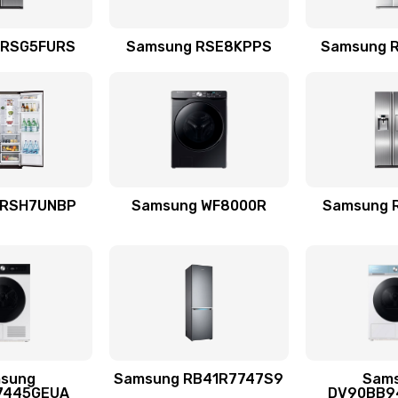
емотка
60 мин
2 года
 RSG5FURS
Samsung RSE8KPPS
Samsung 
талей
20 мин
2 года
50 мин
2 года
 RSH7UNBP
Samsung WF8000R
Samsung 
я (для
60 мин
3 года
 усиления
30 мин
2 года
sung
Samsung RB41R7747S9
Sam
50 мин
3 года
7445GEUA
DV90BB9