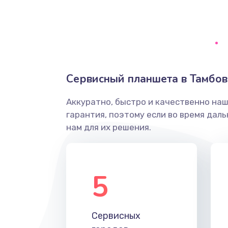
Замена диффузора динамика
Замена платы брелка
Сервисный планшета в Тамбов
Простой ремонт основной плат
Аккуратно, быстро и качественно на
Восстановление после попадани
гарантия, поэтому если во время дал
нам для их решения.
Ремонт низкочастотных выходо
приставки
5
Замена основной платы
Устранение короткого замыкани
Сервисных