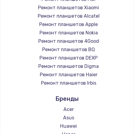
Заказать
Ремонт планшетов Xiaomi
Чистка от пыли
Ремонт планшетов Alcatel
Ремонт планшетов Apple
990 руб.
Ремонт планшетов Nokia
Заказать
Ремонт планшетов 4Good
Ремонт планшетов BQ
Замена жесткого диска
Ремонт планшетов DEXP
875 руб.
Ремонт планшетов Digma
Заказать
Ремонт планшетов Haier
Ремонт планшетов Irbis
Установка драйверов
Ремонт планшетов Prestigio
875 руб.
Бренды
Ремонт планшетов Microsoft
Заказать
Ремонт планшетов BlackView
Acer
Ремонт планшетов Amazon
Asus
Замена вебкамеры
Ремонт планшетов Aquarius
Huawei
1490 руб.
Ремонт планшетов Philips