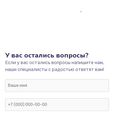
Программный ремонт/прошивка
1500 руб.
Заказать
Ремонт системной платы
1700 руб.
Заказать
У вас остались вопросы?
Модернизация
Если у вас остались вопросы напишите нам,
2100 руб.
наши специалисты с радостью ответят вам!
Заказать
Устранение ошибок
2000 руб.
Заказать