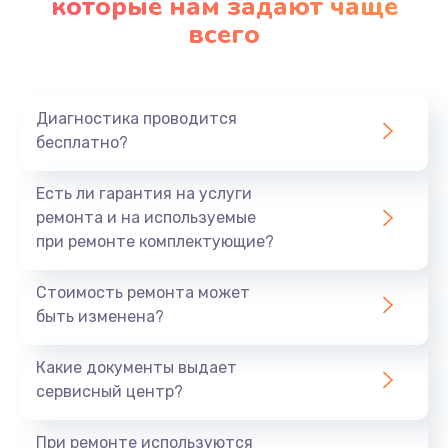
которые нам задают чаще
1200 руб.
всего
Заказать
Ремонт платы картоприемника
1000 руб.
Диагностика проводится
бесплатно?
Заказать
Есть ли гарантия на услуги
Восстановление/замена диффузора
ремонта и на используемые
1400 руб.
при ремонте комплектующие?
Заказать
Стоимость ремонта может
быть изменена?
Ремонт платы усилителя
1200 руб.
Какие документы выдает
Заказать
сервисный центр?
Ремонт платы блока питания
При ремонте используются