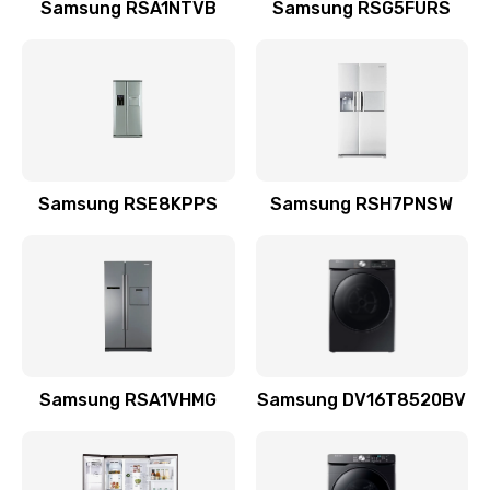
Заказать
Samsung RSA1NTVB
Samsung RSG5FURS
Замена датчика
570 руб.
Заказать
Замена шнура
Samsung RSE8KPPS
Samsung RSH7PNSW
370 руб.
Заказать
Ремонт электроплаты
1400 руб.
Заказать
Samsung RSA1VHMG
Samsung DV16T8520BV
Замена центрирующей шайбы динамика
880 руб.