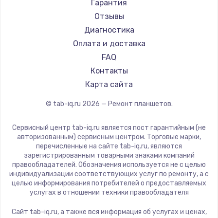
Amazon
Гарантия
Aquarius
Заказать
Отзывы
Philips
Диагностика
Замена шим-контроллера
Dell
Оплата и доставка
3900 руб.
HP
FAQ
Getac
Контакты
Заказать
ZTE
Карта сайта
Настройка Wi-Fi
Google
© tab-iq.ru
2026
— Ремонт планшетов.
Navitel
1040 руб.
Teclast
Заказать
Сервисный центр tab-iq.ru является пост гарантийным (не
CHUWI
авторизованным) сервисным центром. Торговые марки,
перечисленные на сайте tab-iq.ru, являются
Ремонт петель крышки
зарегистрированным товарными знаками компаний
правообладателей. Обозначения используется не с целью
1195 руб.
индивидуализации соответствующих услуг по ремонту, а с
целью информирования потребителей о предоставляемых
Заказать
услугах в отношении техники правообладателя
Замена динамиков
Сайт tab-iq.ru, а также вся информация об услугах и ценах,