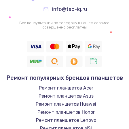
info@tab-iq.ru
Замена видеочипа
2745 руб.
Все консультации по телефону в нашем сервисе
совершенно бесплатны
Заказать
Настройка BIOS
910 руб.
Заказать
Ремонт подсветки
Ремонт популярных брендов планшетов
1150 руб.
Ремонт планшетов Acer
Заказать
Ремонт планшетов Asus
Ремонт планшетов Huawei
Настройка ОС
Ремонт планшетов Honor
1320 руб.
Ремонт планшетов Lenovo
Ремонт планшетов MSI