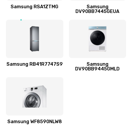
1400 руб.
Samsung RSA1ZTMG
Samsung
DV90BB7445GEUA
Заказать
Ремонт выходных цепей усиления (для активных
сабвуферов)
1300 руб.
Заказать
Samsung RB41R7747S9
Samsung
DV90BB9445GMLD
Ремонт предварительных цепей усиления (для
активных сабвуферов)
1200 руб.
Заказать
Ремонт после залития
2100 руб.
Samsung WF8590NLW8
Заказать