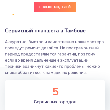
БОЛЬШЕ МОДЕЛЕЙ
Замена диффузора динамика
1400 руб.
Заказать
Сервисный планшета в Тамбове
Замена платы брелка
Аккуратно, быстро и качественно наши мастера
900 руб.
проведут ремонт девайса. На постремонтный
период предоставляется гарантия, поэтому
Заказать
если во время дальнейшей эксплуатации
техники возникнут какие-то проблемы, можно
Простой ремонт основной платы
снова обратиться к нам для их решения.
2400 руб.
Заказать
5
Восстановление после попадания влаги
Сервисных
городов
2800 руб.