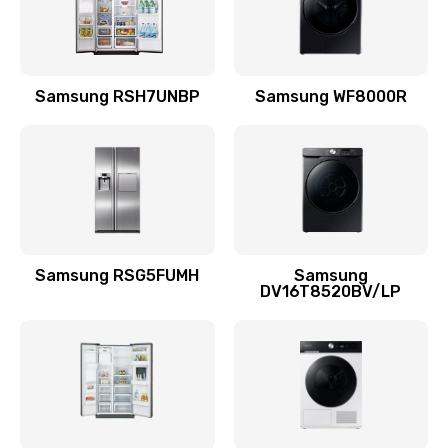
Заказать
Замена подводящих проводов
Samsung RSH7UNBP
Samsung WF8000R
880 руб.
Заказать
Замена голосовой катушки/перемотка динамика
880 руб.
Заказать
Samsung RSG5FUMH
Samsung
DV16T8520BV/LP
Выход из строя электронных деталей
вследствие перегрева
880 руб.
Заказать
Ремонт динамиков