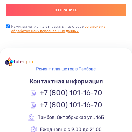
Ремонт пищалок(твитеров)
900 руб.
Заказать
Нажимая на кнопку отправить я даю свое
согласие на
обработку моих персональных данных.
Ремонт цепей питания
2500 руб.
Заказать
tab-iq.ru
Ремонт планшетов в Тамбове
Замена видеокарты
Контактная информация
1795 руб.
+7 (800) 101-16-70
Заказать
+7 (800) 101-16-70
Ремонт разъема питания
1120 руб.
Тамбов
,
 Октябрьская ул., 16Б
Заказать
Ежедневно с 9:00 до 21:00