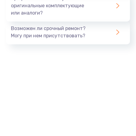
800 руб.
оригинальные комплектующие
или аналоги?
Заказать
Возможен ли срочный ремонт?
Тюнинг динамиков
Могу при нем присутствовать?
4900 руб.
Заказать
Ремонт криптомодуля
1100 руб.
Заказать
Ремонт (замена) кнопок, индикаторов, разъемов
1000 руб.
Заказать