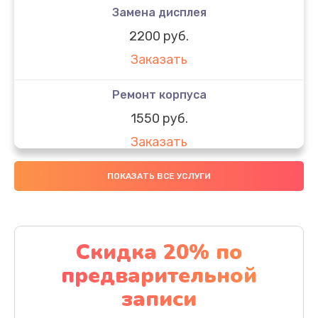
Замена дисплея
2200 руб.
Заказать
Ремонт корпуса
1550 руб.
Заказать
Настройка
ПОКАЗАТЬ ВСЕ УСЛУГИ
650 руб.
Заказать
Скидка 20% по
Ремонт кнопки
предварительной
1200 руб.
записи
Заказать