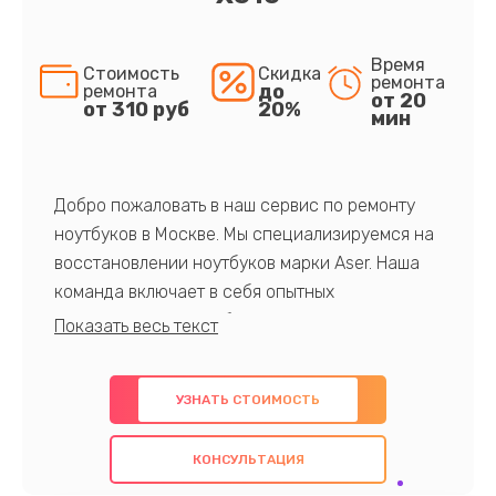
Время
Стоимость
Скидка
ремонта
до
ремонта
от 20
от 310 руб
20%
мин
Добро пожаловать в наш сервис по ремонту
ноутбуков в Москве. Мы специализируемся на
восстановлении ноутбуков марки Aser. Наша
команда включает в себя опытных
профессионалов с обширными знаниями и
многолетним опытом в данной области. Мы
предлагаем быстрый и качественный ремонт с
УЗНАТЬ СТОИМОСТЬ
использованием оригинальных компонентов, а
также гарантируем качество всех
КОНСУЛЬТАЦИЯ
проведенных работ. Наша цель - предоставить
клиентам надежное и профессиональное