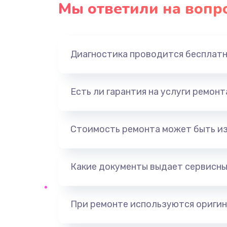
Мы ответили на вопр
Ремонт платы блока питания
Тюнинг динамиков
Диагностика проводится бесплат
Ремонт криптомодуля
Есть ли гарантия на услуги ремон
Ремонт (замена) кнопок, индика
разъемов
Стоимость ремонта может быть и
Программный ремонт/прошивка
Какие документы выдает сервисны
Ремонт системной платы
Модернизация
При ремонте используются оригин