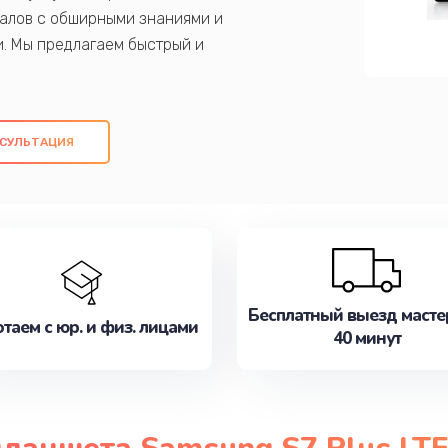
алов с обширными знаниями и
и. Мы предлагаем быстрый и
ем оригинальных компонентов, а также
ых работ. Наша цель - предоставить
ое обслуживание, удовлетворяя их
СУЛЬТАЦИЯ
медлите записаться на ремонт уже
Бесплатный выезд масте
таем с юр. и физ. лицами
40 минут