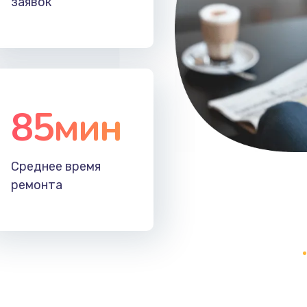
заявок
30 мин
3 года
30 мин
1 год
30 мин
2 года
85мин
40 мин
2 года
Среднее время
60 мин
2 года
ремонта
60 мин
2 года
зора
60 мин
2 года
20 мин
2 года