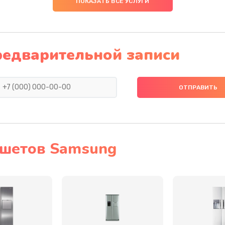
ПОКАЗАТЬ ВСЕ УСЛУГИ
50 мин
3 года
50 мин
1 год
редварительной записи
50 мин
3 года
50 мин
3 года
30 мин
1 год
ншетов Samsung
60 мин
1 год
инамика
50 мин
2 года
50 мин
1 год