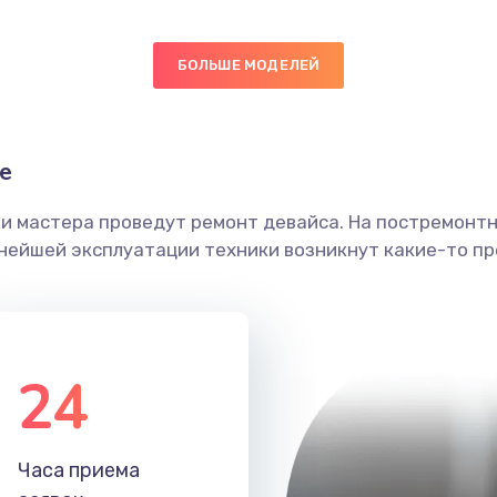
50 мин
3 года
БОЛЬШЕ МОДЕЛЕЙ
30 мин
3 года
е
ы
20 мин
3 года
ши мастера проведут ремонт девайса. На постремонт
я влаги
50 мин
3 года
ьнейшей эксплуатации техники возникнут какие-то пр
в ТВ-
20 мин
3 года
24
40 мин
1 год
я
20 мин
2 года
Часа приема