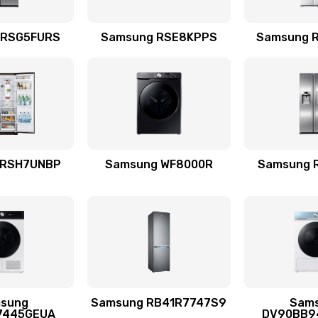
емотка
20 мин
3 года
 RSG5FURS
Samsung RSE8KPPS
Samsung 
талей
60 мин
2 года
50 мин
1 год
 RSH7UNBP
Samsung WF8000R
Samsung 
я (для
40 мин
2 года
 усиления
30 мин
1 год
sung
Samsung RB41R7747S9
Sam
60 мин
1 год
7445GEUA
DV90BB9