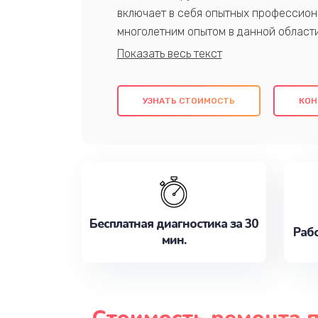
включает в себя опытных профессион
многолетним опытом в данной област
качественный ремонт с использовани
гарантируем качество всех проведенн
клиентам надежное и профессиональн
УЗНАТЬ СТОИМОСТЬ
КОН
потребности наилучшим образом. Не 
сейчас!
Бесплатная диагностика за 30
Рабо
мин.