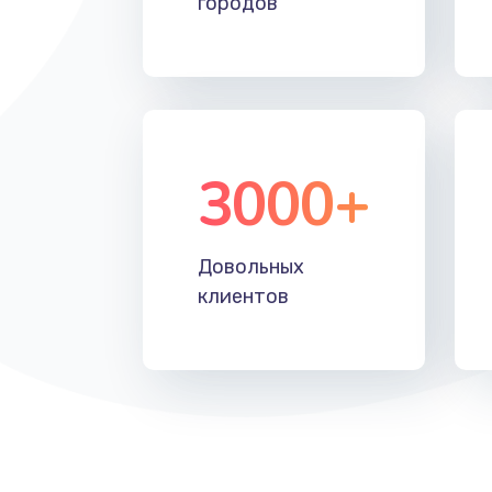
городов
Восстановление после падения
Пайка и ремонт платы брелка
Программирование АТС
3000+
Замена корпусных элементов
Довольных
Ремонт тюнера
клиентов
Ремонт платы картоприемника
Восстановление/замена диффу
Ремонт платы усилителя