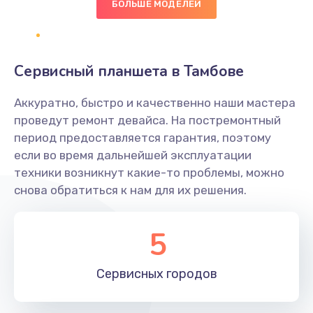
БОЛЬШЕ МОДЕЛЕЙ
Замена диффузора динамика
1400 руб.
Заказать
Сервисный планшета в Тамбове
Замена платы брелка
Аккуратно, быстро и качественно наши мастера
900 руб.
проведут ремонт девайса. На постремонтный
период предоставляется гарантия, поэтому
Заказать
если во время дальнейшей эксплуатации
техники возникнут какие-то проблемы, можно
Простой ремонт основной платы
снова обратиться к нам для их решения.
2400 руб.
Заказать
5
Восстановление после попадания влаги
Сервисных
городов
2800 руб.
Заказать