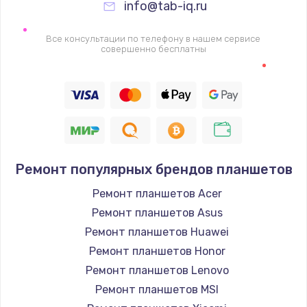
info@tab-iq.ru
Замена видеочипа
2745 руб.
Все консультации по телефону в нашем сервисе
совершенно бесплатны
Заказать
Настройка BIOS
910 руб.
Заказать
Ремонт подсветки
Ремонт популярных брендов планшетов
1150 руб.
Ремонт планшетов Acer
Заказать
Ремонт планшетов Asus
Ремонт планшетов Huawei
Настройка ОС
Ремонт планшетов Honor
1320 руб.
Ремонт планшетов Lenovo
Ремонт планшетов MSI
Заказать