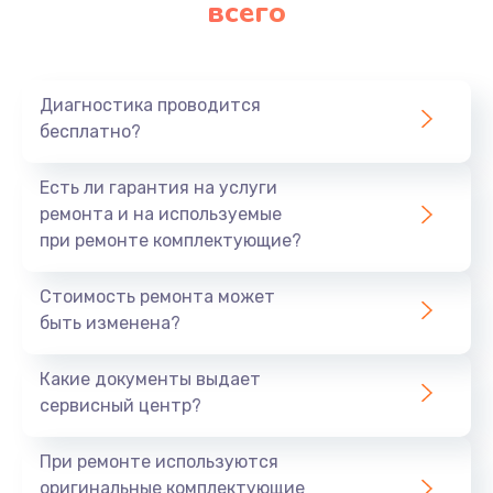
всего
Заказать
Ремонт платы картоприемника
1000 руб.
Диагностика проводится
бесплатно?
Заказать
Есть ли гарантия на услуги
Восстановление/замена диффузора
ремонта и на используемые
1400 руб.
при ремонте комплектующие?
Заказать
Стоимость ремонта может
быть изменена?
Ремонт платы усилителя
1200 руб.
Какие документы выдает
Заказать
сервисный центр?
Ремонт платы блока питания
При ремонте используются
800 руб.
оригинальные комплектующие