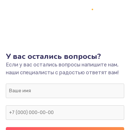
1500 руб.
Заказать
Ремонт системной платы
1700 руб.
Заказать
У вас остались вопросы?
Модернизация
Если у вас остались вопросы напишите нам,
2100 руб.
наши специалисты с радостью ответят вам!
Заказать
Устранение ошибок
2000 руб.
Заказать
Ремонт пищалок(твитеров)