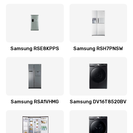
Замена датчика
570 руб.
Заказать
Замена шнура
Samsung RSE8KPPS
Samsung RSH7PNSW
370 руб.
Заказать
Ремонт электроплаты
1400 руб.
Заказать
Samsung RSA1VHMG
Samsung DV16T8520BV
Замена центрирующей шайбы динамика
880 руб.
Заказать