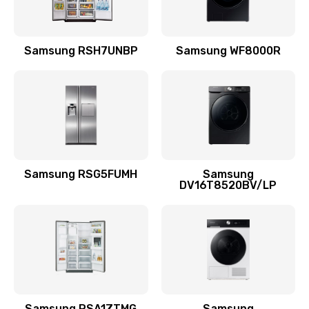
Замена подводящих проводов
Samsung RSH7UNBP
Samsung WF8000R
880 руб.
Заказать
Замена голосовой катушки/перемотка динамика
880 руб.
Заказать
Samsung RSG5FUMH
Samsung
DV16T8520BV/LP
Выход из строя электронных деталей
вследствие перегрева
880 руб.
Заказать
Ремонт динамиков
1400 руб.
Samsung RSA1ZTMG
Samsung