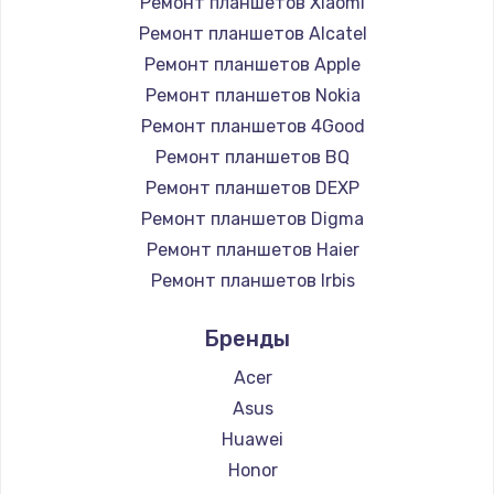
Ремонт планшетов Xiaomi
Чистка от пыли
Ремонт планшетов Alcatel
Ремонт планшетов Apple
990 руб.
Ремонт планшетов Nokia
Заказать
Ремонт планшетов 4Good
Ремонт планшетов BQ
Замена жесткого диска
Ремонт планшетов DEXP
875 руб.
Ремонт планшетов Digma
Заказать
Ремонт планшетов Haier
Ремонт планшетов Irbis
Установка драйверов
Ремонт планшетов Prestigio
875 руб.
Бренды
Ремонт планшетов Microsoft
Заказать
Ремонт планшетов BlackView
Acer
Ремонт планшетов Amazon
Asus
Замена вебкамеры
Ремонт планшетов Aquarius
Huawei
1490 руб.
Ремонт планшетов Philips
Honor
Заказать