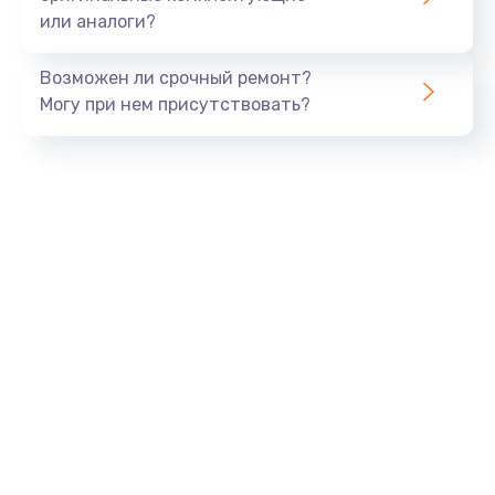
или аналоги?
Заказать
Возможен ли срочный ремонт?
Тюнинг динамиков
Могу при нем присутствовать?
4900 руб.
Заказать
Ремонт криптомодуля
1100 руб.
Заказать
Ремонт (замена) кнопок, индикаторов, разъемов
1000 руб.
Заказать
Программный ремонт/прошивка