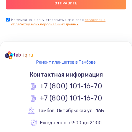
900 руб.
Заказать
Нажимая на кнопку отправить я даю свое
согласие на
обработку моих персональных данных.
Ремонт цепей питания
2500 руб.
Заказать
tab-iq.ru
Ремонт планшетов в Тамбове
Замена видеокарты
Контактная информация
1795 руб.
+7 (800) 101-16-70
Заказать
+7 (800) 101-16-70
Ремонт разъема питания
1120 руб.
Тамбов
,
 Октябрьская ул., 16Б
Заказать
Ежедневно с 9:00 до 21:00