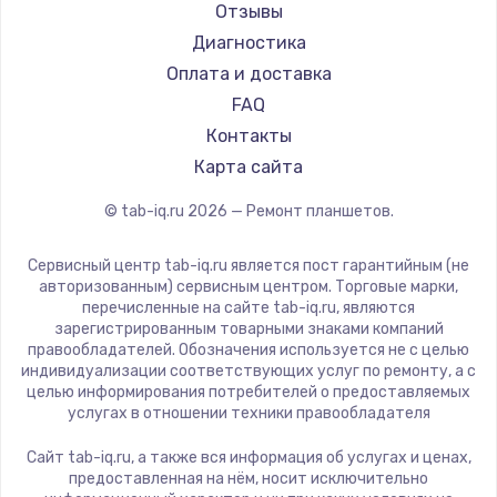
Aquarius
Заказать
Отзывы
Philips
Диагностика
Замена шим-контроллера
Dell
Оплата и доставка
3900 руб.
HP
FAQ
Getac
Контакты
Заказать
ZTE
Карта сайта
Настройка Wi-Fi
Google
© tab-iq.ru
2026
— Ремонт планшетов.
Navitel
1040 руб.
Teclast
Заказать
Сервисный центр tab-iq.ru является пост гарантийным (не
CHUWI
авторизованным) сервисным центром. Торговые марки,
перечисленные на сайте tab-iq.ru, являются
Ремонт петель крышки
зарегистрированным товарными знаками компаний
правообладателей. Обозначения используется не с целью
1195 руб.
индивидуализации соответствующих услуг по ремонту, а с
целью информирования потребителей о предоставляемых
Заказать
услугах в отношении техники правообладателя
Замена динамиков
Сайт tab-iq.ru, а также вся информация об услугах и ценах,
предоставленная на нём, носит исключительно
1350 руб.