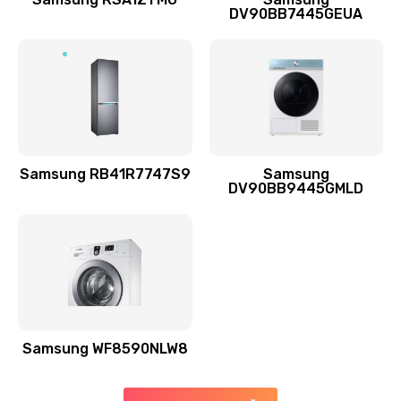
DV90BB7445GEUA
Заказать
Ремонт выходных цепей усиления (для активных
сабвуферов)
1300 руб.
Заказать
Samsung RB41R7747S9
Samsung
DV90BB9445GMLD
Ремонт предварительных цепей усиления (для
активных сабвуферов)
1200 руб.
Заказать
Ремонт после залития
2100 руб.
Samsung WF8590NLW8
Заказать