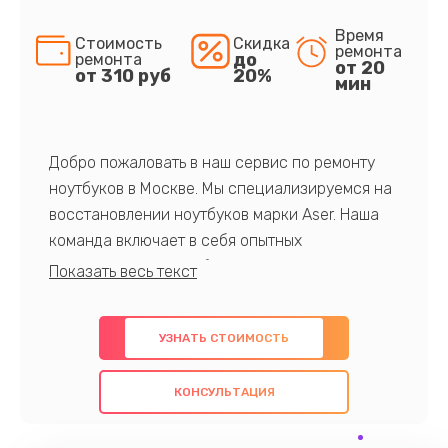
Время
Стоимость
Скидка
ремонта
до
ремонта
от 20
от 310 руб
20%
мин
Добро пожаловать в наш сервис по ремонту
ноутбуков в Москве. Мы специализируемся на
восстановлении ноутбуков марки Aser. Наша
команда включает в себя опытных
профессионалов с обширными знаниями и
многолетним опытом в данной области. Мы
предлагаем быстрый и качественный ремонт с
УЗНАТЬ СТОИМОСТЬ
использованием оригинальных компонентов, а
также гарантируем качество всех
КОНСУЛЬТАЦИЯ
проведенных работ. Наша цель - предоставить
клиентам надежное и профессиональное