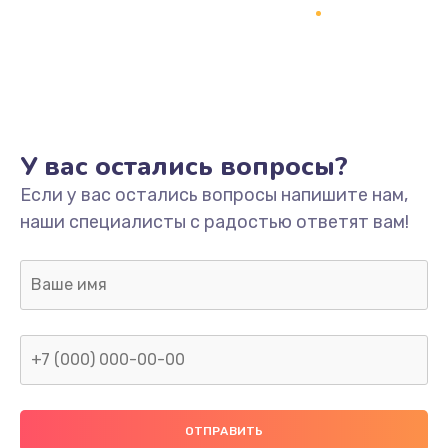
Заказать
Ремонт системной платы
1700 руб.
Заказать
У вас остались вопросы?
Модернизация
Если у вас остались вопросы напишите нам,
2100 руб.
наши специалисты с радостью ответят вам!
Заказать
Устранение ошибок
2000 руб.
Заказать
Ремонт пищалок(твитеров)
900 руб.