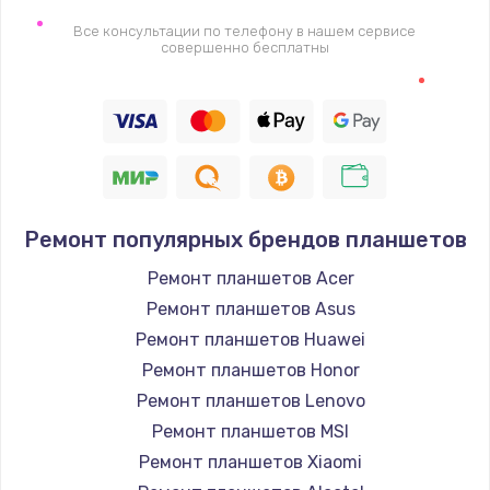
2745 руб.
Все консультации по телефону в нашем сервисе
совершенно бесплатны
Заказать
Настройка BIOS
910 руб.
Заказать
Ремонт подсветки
Ремонт популярных брендов планшетов
1150 руб.
Ремонт планшетов Acer
Заказать
Ремонт планшетов Asus
Ремонт планшетов Huawei
Настройка ОС
Ремонт планшетов Honor
1320 руб.
Ремонт планшетов Lenovo
Ремонт планшетов MSI
Заказать
Ремонт планшетов Xiaomi
Чистка от пыли