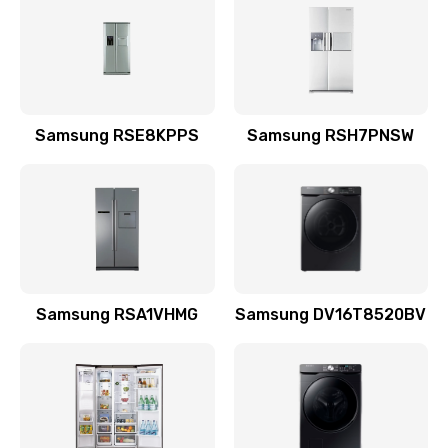
570 руб.
Заказать
Замена шнура
Samsung RSE8KPPS
Samsung RSH7PNSW
370 руб.
Заказать
Ремонт электроплаты
1400 руб.
Заказать
Samsung RSA1VHMG
Samsung DV16T8520BV
Замена центрирующей шайбы динамика
880 руб.
Заказать