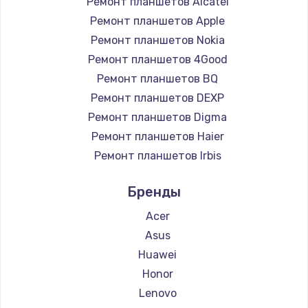
Ремонт планшетов Alcatel
Ремонт планшетов Apple
990 руб.
Ремонт планшетов Nokia
Заказать
Ремонт планшетов 4Good
Ремонт планшетов BQ
Замена жесткого диска
Ремонт планшетов DEXP
875 руб.
Ремонт планшетов Digma
Заказать
Ремонт планшетов Haier
Ремонт планшетов Irbis
Установка драйверов
Ремонт планшетов Prestigio
875 руб.
Бренды
Ремонт планшетов Microsoft
Заказать
Ремонт планшетов BlackView
Acer
Ремонт планшетов Amazon
Asus
Замена вебкамеры
Ремонт планшетов Aquarius
Huawei
1490 руб.
Ремонт планшетов Philips
Honor
Заказать
Ремонт планшетов Dell
Lenovo