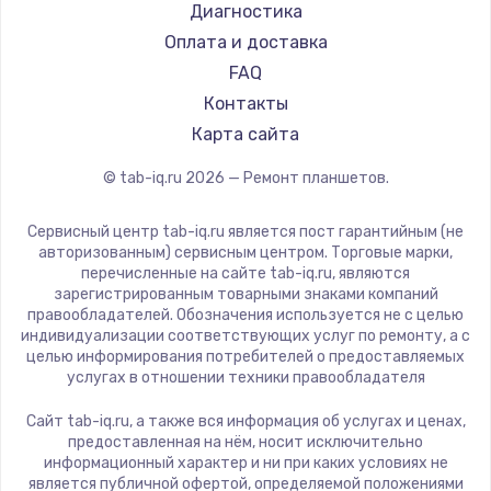
Philips
Диагностика
Замена шим-контроллера
Dell
Оплата и доставка
3900 руб.
HP
FAQ
Getac
Контакты
Заказать
ZTE
Карта сайта
Настройка Wi-Fi
Google
© tab-iq.ru
2026
— Ремонт планшетов.
Navitel
1040 руб.
Teclast
Заказать
Сервисный центр tab-iq.ru является пост гарантийным (не
CHUWI
авторизованным) сервисным центром. Торговые марки,
перечисленные на сайте tab-iq.ru, являются
Ремонт петель крышки
зарегистрированным товарными знаками компаний
правообладателей. Обозначения используется не с целью
1195 руб.
индивидуализации соответствующих услуг по ремонту, а с
целью информирования потребителей о предоставляемых
Заказать
услугах в отношении техники правообладателя
Замена динамиков
Сайт tab-iq.ru, а также вся информация об услугах и ценах,
предоставленная на нём, носит исключительно
1350 руб.
информационный характер и ни при каких условиях не
является публичной офертой, определяемой положениями
Заказать