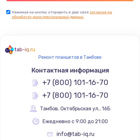
Заказать
Нажимая на кнопку отправить я даю свое
согласие на
обработку моих персональных данных.
Ремонт цепей питания
2500 руб.
Заказать
tab-iq.ru
Ремонт планшетов в Тамбове
Замена видеокарты
Контактная информация
1795 руб.
+7 (800) 101-16-70
Заказать
+7 (800) 101-16-70
Ремонт разъема питания
1120 руб.
Тамбов
,
 Октябрьская ул., 16Б
Заказать
Ежедневно с 9:00 до 21:00
info@tab-iq.ru
Замена видеочипа