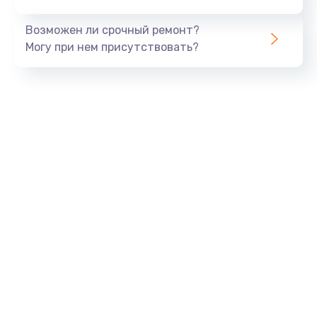
Заказать
Возможен ли срочный ремонт?
Тюнинг динамиков
Могу при нем присутствовать?
4900 руб.
Заказать
Ремонт криптомодуля
1100 руб.
Заказать
Ремонт (замена) кнопок, индикаторов, разъемов
1000 руб.
Заказать
Программный ремонт/прошивка
1500 руб.