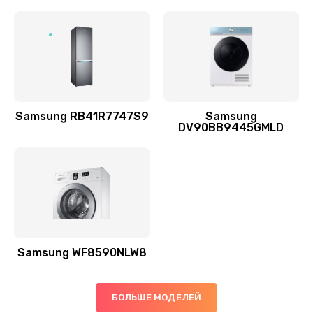
Заказать
Ремонт выходных цепей усиления (для активных
сабвуферов)
1300 руб.
Заказать
Samsung RB41R7747S9
Samsung
DV90BB9445GMLD
Ремонт предварительных цепей усиления (для
активных сабвуферов)
1200 руб.
Заказать
Ремонт после залития
2100 руб.
Samsung WF8590NLW8
Заказать
БОЛЬШЕ МОДЕЛЕЙ
Замена диффузора динамика