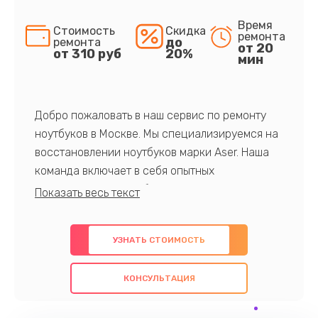
Время
Стоимость
Скидка
ремонта
до
ремонта
от 20
от 310 руб
20%
мин
Добро пожаловать в наш сервис по ремонту
ноутбуков в Москве. Мы специализируемся на
восстановлении ноутбуков марки Aser. Наша
команда включает в себя опытных
профессионалов с обширными знаниями и
многолетним опытом в данной области. Мы
предлагаем быстрый и качественный ремонт с
УЗНАТЬ СТОИМОСТЬ
использованием оригинальных компонентов, а
также гарантируем качество всех
КОНСУЛЬТАЦИЯ
проведенных работ. Наша цель - предоставить
клиентам надежное и профессиональное