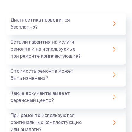
Ремонт платы картоприемника
1000 руб.
Диагностика проводится
бесплатно?
Заказать
Есть ли гарантия на услуги
Восстановление/замена диффузора
ремонта и на используемые
1400 руб.
при ремонте комплектующие?
Заказать
Стоимость ремонта может
быть изменена?
Ремонт платы усилителя
1200 руб.
Какие документы выдает
Заказать
сервисный центр?
Ремонт платы блока питания
При ремонте используются
800 руб.
оригинальные комплектующие
или аналоги?