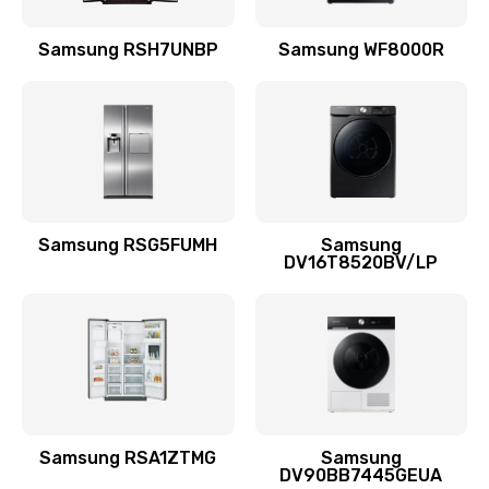
Замена подводящих проводов
Samsung RSH7UNBP
Samsung WF8000R
880 руб.
Заказать
Замена голосовой катушки/перемотка динамика
880 руб.
Заказать
Samsung RSG5FUMH
Samsung
DV16T8520BV/LP
Выход из строя электронных деталей
вследствие перегрева
880 руб.
Заказать
Ремонт динамиков
1400 руб.
Samsung RSA1ZTMG
Samsung
DV90BB7445GEUA