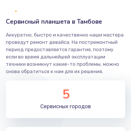
1400 руб.
Заказать
Сервисный планшета в Тамбове
Замена платы брелка
Аккуратно, быстро и качественно наши мастера
900 руб.
проведут ремонт девайса. На постремонтный
период предоставляется гарантия, поэтому
Заказать
если во время дальнейшей эксплуатации
техники возникнут какие-то проблемы, можно
Простой ремонт основной платы
снова обратиться к нам для их решения.
2400 руб.
Заказать
5
Восстановление после попадания влаги
Сервисных
городов
2800 руб.
Заказать