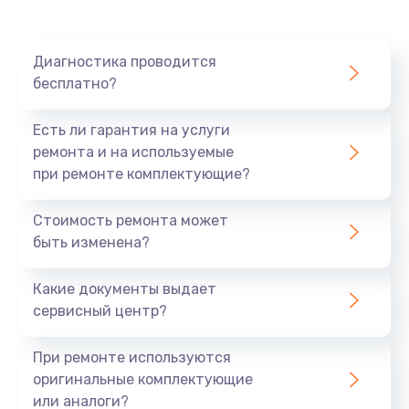
Ремонт платы картоприемника
1000 руб.
Диагностика проводится
бесплатно?
Заказать
Есть ли гарантия на услуги
Восстановление/замена диффузора
ремонта и на используемые
1400 руб.
при ремонте комплектующие?
Заказать
Стоимость ремонта может
быть изменена?
Ремонт платы усилителя
1200 руб.
Какие документы выдает
Заказать
сервисный центр?
Ремонт платы блока питания
При ремонте используются
800 руб.
оригинальные комплектующие
или аналоги?