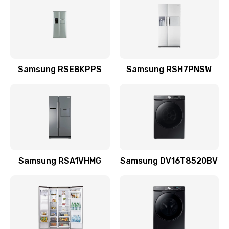
570 руб.
Заказать
Замена шнура
Samsung RSE8KPPS
Samsung RSH7PNSW
370 руб.
Заказать
Ремонт электроплаты
1400 руб.
Заказать
Samsung RSA1VHMG
Samsung DV16T8520BV
Замена центрирующей шайбы динамика
880 руб.
Заказать