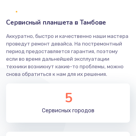
1400 руб.
Заказать
Сервисный планшета в Тамбове
Замена платы брелка
Аккуратно, быстро и качественно наши мастера
900 руб.
проведут ремонт девайса. На постремонтный
период предоставляется гарантия, поэтому
Заказать
если во время дальнейшей эксплуатации
техники возникнут какие-то проблемы, можно
Простой ремонт основной платы
снова обратиться к нам для их решения.
2400 руб.
Заказать
5
Восстановление после попадания влаги
Сервисных
городов
2800 руб.
Заказать