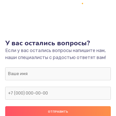
Заказать
Ремонт системной платы
1700 руб.
Заказать
У вас остались вопросы?
Модернизация
Если у вас остались вопросы напишите нам,
2100 руб.
наши специалисты с радостью ответят вам!
Заказать
Устранение ошибок
2000 руб.
Заказать
Ремонт пищалок(твитеров)
900 руб.