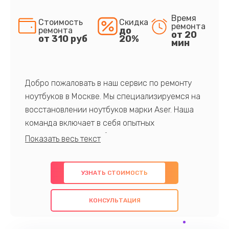
Время
Стоимость
Скидка
ремонта
до
ремонта
от 20
от 310 руб
20%
мин
Добро пожаловать в наш сервис по ремонту
ноутбуков в Москве. Мы специализируемся на
восстановлении ноутбуков марки Aser. Наша
команда включает в себя опытных
профессионалов с обширными знаниями и
многолетним опытом в данной области. Мы
предлагаем быстрый и качественный ремонт с
УЗНАТЬ СТОИМОСТЬ
использованием оригинальных компонентов, а
также гарантируем качество всех
КОНСУЛЬТАЦИЯ
проведенных работ. Наша цель - предоставить
клиентам надежное и профессиональное