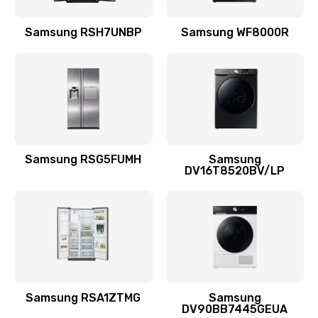
Замена подводящих проводов
Samsung RSH7UNBP
Samsung WF8000R
880 руб.
Заказать
Замена голосовой катушки/перемотка динамика
880 руб.
Заказать
Samsung RSG5FUMH
Samsung
DV16T8520BV/LP
Выход из строя электронных деталей
вследствие перегрева
880 руб.
Заказать
Ремонт динамиков
1400 руб.
Samsung RSA1ZTMG
Samsung
DV90BB7445GEUA