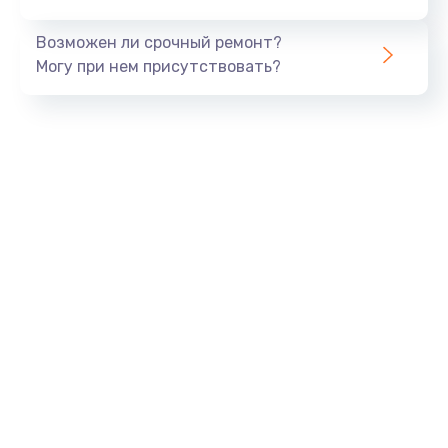
Заказать
Возможен ли срочный ремонт?
Тюнинг динамиков
Могу при нем присутствовать?
4900 руб.
Заказать
Ремонт криптомодуля
1100 руб.
Заказать
Ремонт (замена) кнопок, индикаторов, разъемов
1000 руб.
Заказать
Программный ремонт/прошивка
1500 руб.