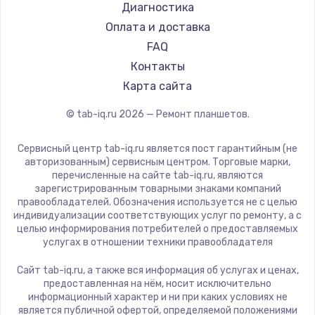
Philips
Диагностика
Замена шим-контроллера
Dell
Оплата и доставка
3900 руб.
HP
FAQ
Getac
Контакты
Заказать
ZTE
Карта сайта
Настройка Wi-Fi
Google
© tab-iq.ru
2026
— Ремонт планшетов.
Navitel
1040 руб.
Teclast
Заказать
Сервисный центр tab-iq.ru является пост гарантийным (не
CHUWI
авторизованным) сервисным центром. Торговые марки,
перечисленные на сайте tab-iq.ru, являются
Ремонт петель крышки
зарегистрированным товарными знаками компаний
правообладателей. Обозначения используется не с целью
1195 руб.
индивидуализации соответствующих услуг по ремонту, а с
целью информирования потребителей о предоставляемых
Заказать
услугах в отношении техники правообладателя
Замена динамиков
Сайт tab-iq.ru, а также вся информация об услугах и ценах,
предоставленная на нём, носит исключительно
1350 руб.
информационный характер и ни при каких условиях не
является публичной офертой, определяемой положениями
Заказать