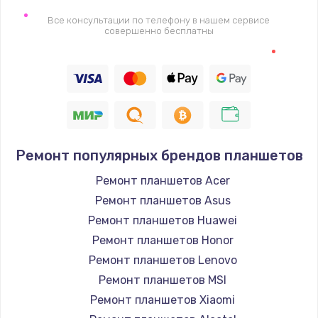
2745 руб.
Все консультации по телефону в нашем сервисе
совершенно бесплатны
Заказать
Настройка BIOS
910 руб.
Заказать
Ремонт подсветки
Ремонт популярных брендов планшетов
1150 руб.
Ремонт планшетов Acer
Заказать
Ремонт планшетов Asus
Ремонт планшетов Huawei
Настройка ОС
Ремонт планшетов Honor
1320 руб.
Ремонт планшетов Lenovo
Ремонт планшетов MSI
Заказать
Ремонт планшетов Xiaomi
Чистка от пыли