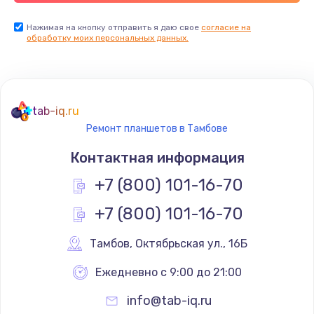
Заказать
Нажимая на кнопку отправить я даю свое
согласие на
обработку моих персональных данных.
Ремонт цепей питания
2500 руб.
Заказать
tab-iq.ru
Ремонт планшетов в Тамбове
Замена видеокарты
Контактная информация
1795 руб.
+7 (800) 101-16-70
Заказать
+7 (800) 101-16-70
Ремонт разъема питания
1120 руб.
Тамбов
,
 Октябрьская ул., 16Б
Заказать
Ежедневно с 9:00 до 21:00
info@tab-iq.ru
Замена видеочипа