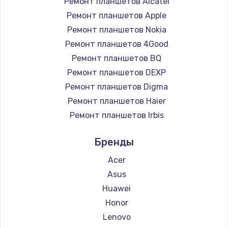
Ремонт планшетов Alcatel
Ремонт планшетов Apple
990 руб.
Ремонт планшетов Nokia
Заказать
Ремонт планшетов 4Good
Ремонт планшетов BQ
Замена жесткого диска
Ремонт планшетов DEXP
875 руб.
Ремонт планшетов Digma
Заказать
Ремонт планшетов Haier
Ремонт планшетов Irbis
Установка драйверов
Ремонт планшетов Prestigio
875 руб.
Бренды
Ремонт планшетов Microsoft
Заказать
Ремонт планшетов BlackView
Acer
Ремонт планшетов Amazon
Asus
Замена вебкамеры
Ремонт планшетов Aquarius
Huawei
1490 руб.
Ремонт планшетов Philips
Honor
Заказать
Ремонт планшетов Dell
Lenovo