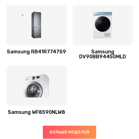
Заказать
Ремонт выходных цепей усиления (для активных
сабвуферов)
1300 руб.
Заказать
Samsung RB41R7747S9
Samsung
DV90BB9445GMLD
Ремонт предварительных цепей усиления (для
активных сабвуферов)
1200 руб.
Заказать
Ремонт после залития
2100 руб.
Samsung WF8590NLW8
Заказать
БОЛЬШЕ МОДЕЛЕЙ
Замена диффузора динамика