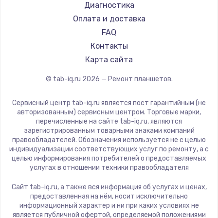
Philips
Диагностика
Замена шим-контроллера
Dell
Оплата и доставка
3900 руб.
HP
FAQ
Getac
Контакты
Заказать
ZTE
Карта сайта
Настройка Wi-Fi
Google
© tab-iq.ru
2026
— Ремонт планшетов.
Navitel
1040 руб.
Teclast
Заказать
Сервисный центр tab-iq.ru является пост гарантийным (не
CHUWI
авторизованным) сервисным центром. Торговые марки,
перечисленные на сайте tab-iq.ru, являются
Ремонт петель крышки
зарегистрированным товарными знаками компаний
правообладателей. Обозначения используется не с целью
1195 руб.
индивидуализации соответствующих услуг по ремонту, а с
целью информирования потребителей о предоставляемых
Заказать
услугах в отношении техники правообладателя
Замена динамиков
Сайт tab-iq.ru, а также вся информация об услугах и ценах,
предоставленная на нём, носит исключительно
1350 руб.
информационный характер и ни при каких условиях не
является публичной офертой, определяемой положениями
Заказать