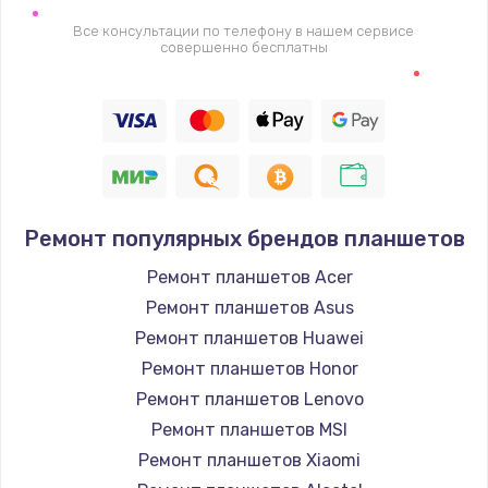
2745 руб.
Все консультации по телефону в нашем сервисе
совершенно бесплатны
Заказать
Настройка BIOS
910 руб.
Заказать
Ремонт подсветки
Ремонт популярных брендов планшетов
1150 руб.
Ремонт планшетов Acer
Заказать
Ремонт планшетов Asus
Ремонт планшетов Huawei
Настройка ОС
Ремонт планшетов Honor
1320 руб.
Ремонт планшетов Lenovo
Ремонт планшетов MSI
Заказать
Ремонт планшетов Xiaomi
Чистка от пыли