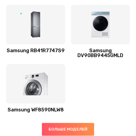
Заказать
Ремонт выходных цепей усиления (для активных
сабвуферов)
1300 руб.
Заказать
Samsung RB41R7747S9
Samsung
DV90BB9445GMLD
Ремонт предварительных цепей усиления (для
активных сабвуферов)
1200 руб.
Заказать
Ремонт после залития
2100 руб.
Samsung WF8590NLW8
Заказать
БОЛЬШЕ МОДЕЛЕЙ
Замена диффузора динамика