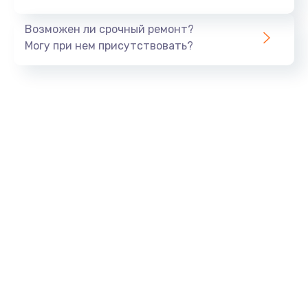
Заказать
Возможен ли срочный ремонт?
Тюнинг динамиков
Могу при нем присутствовать?
4900 руб.
Заказать
Ремонт криптомодуля
1100 руб.
Заказать
Ремонт (замена) кнопок, индикаторов, разъемов
1000 руб.
Заказать
Программный ремонт/прошивка
1500 руб.