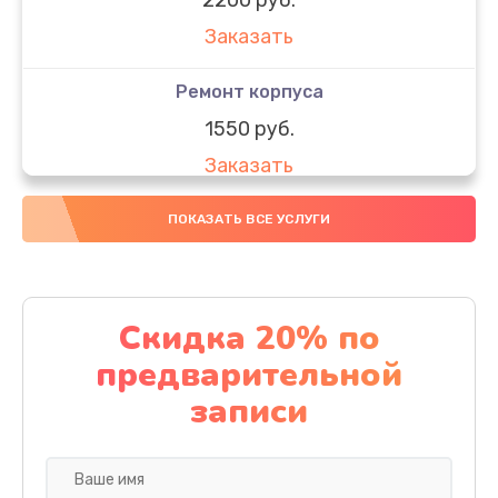
Заказать
Ремонт корпуса
1550 руб.
Заказать
Настройка
ПОКАЗАТЬ ВСЕ УСЛУГИ
650 руб.
Заказать
Скидка 20% по
Ремонт кнопки
предварительной
1200 руб.
записи
Заказать
Комплексная чистка