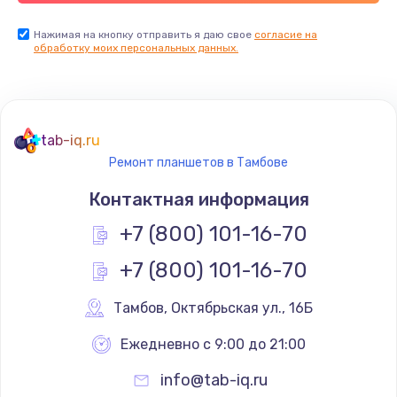
Заказать
Нажимая на кнопку отправить я даю свое
согласие на
обработку моих персональных данных.
Ремонт цепей питания
2500 руб.
Заказать
tab-iq.ru
Ремонт планшетов в Тамбове
Замена видеокарты
Контактная информация
1795 руб.
+7 (800) 101-16-70
Заказать
+7 (800) 101-16-70
Ремонт разъема питания
1120 руб.
Тамбов
,
 Октябрьская ул., 16Б
Заказать
Ежедневно с 9:00 до 21:00
info@tab-iq.ru
Замена видеочипа