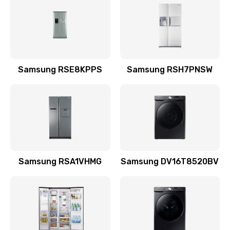
570 руб.
Заказать
Замена шнура
Samsung RSE8KPPS
Samsung RSH7PNSW
370 руб.
Заказать
Ремонт электроплаты
1400 руб.
Заказать
Samsung RSA1VHMG
Samsung DV16T8520BV
Замена центрирующей шайбы динамика
880 руб.
Заказать