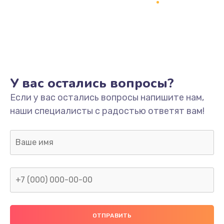
Заказать
Ремонт системной платы
1700 руб.
Заказать
У вас остались вопросы?
Модернизация
Если у вас остались вопросы напишите нам,
2100 руб.
наши специалисты с радостью ответят вам!
Заказать
Устранение ошибок
2000 руб.
Заказать
Ремонт пищалок(твитеров)
900 руб.