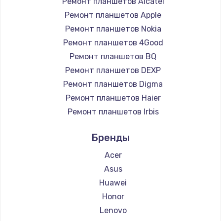
Ремонт планшетов Alcatel
Ремонт планшетов Apple
990 руб.
Ремонт планшетов Nokia
Заказать
Ремонт планшетов 4Good
Ремонт планшетов BQ
Замена жесткого диска
Ремонт планшетов DEXP
875 руб.
Ремонт планшетов Digma
Заказать
Ремонт планшетов Haier
Ремонт планшетов Irbis
Установка драйверов
Ремонт планшетов Prestigio
875 руб.
Бренды
Ремонт планшетов Microsoft
Заказать
Ремонт планшетов BlackView
Acer
Ремонт планшетов Amazon
Asus
Замена вебкамеры
Ремонт планшетов Aquarius
Huawei
1490 руб.
Ремонт планшетов Philips
Honor
Заказать
Ремонт планшетов Dell
Lenovo