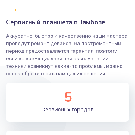
1400 руб.
Заказать
Сервисный планшета в Тамбове
Замена платы брелка
Аккуратно, быстро и качественно наши мастера
900 руб.
проведут ремонт девайса. На постремонтный
период предоставляется гарантия, поэтому
Заказать
если во время дальнейшей эксплуатации
техники возникнут какие-то проблемы, можно
Простой ремонт основной платы
снова обратиться к нам для их решения.
2400 руб.
Заказать
5
Восстановление после попадания влаги
Сервисных
городов
2800 руб.
Заказать