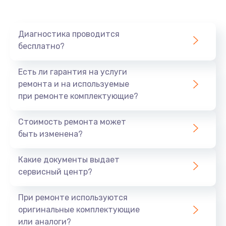
Ремонт платы картоприемника
1000 руб.
Диагностика проводится
бесплатно?
Заказать
Есть ли гарантия на услуги
Восстановление/замена диффузора
ремонта и на используемые
1400 руб.
при ремонте комплектующие?
Заказать
Стоимость ремонта может
быть изменена?
Ремонт платы усилителя
1200 руб.
Какие документы выдает
Заказать
сервисный центр?
Ремонт платы блока питания
При ремонте используются
800 руб.
оригинальные комплектующие
или аналоги?