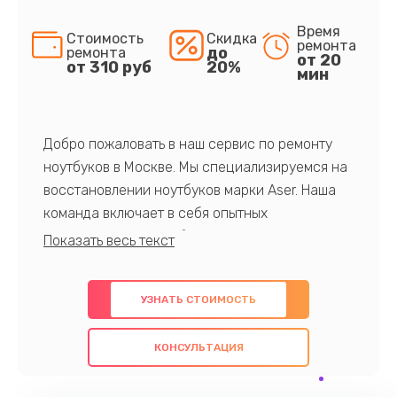
Время
Стоимость
Скидка
ремонта
до
ремонта
от 20
от 310 руб
20%
мин
Добро пожаловать в наш сервис по ремонту
ноутбуков в Москве. Мы специализируемся на
восстановлении ноутбуков марки Aser. Наша
команда включает в себя опытных
профессионалов с обширными знаниями и
многолетним опытом в данной области. Мы
предлагаем быстрый и качественный ремонт с
УЗНАТЬ СТОИМОСТЬ
использованием оригинальных компонентов, а
также гарантируем качество всех
КОНСУЛЬТАЦИЯ
проведенных работ. Наша цель - предоставить
клиентам надежное и профессиональное