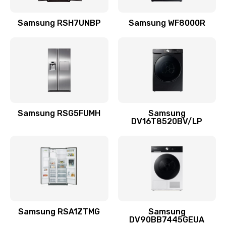
Замена подводящих проводов
Samsung RSH7UNBP
Samsung WF8000R
880 руб.
Заказать
Замена голосовой катушки/перемотка динамика
880 руб.
Заказать
Samsung RSG5FUMH
Samsung
DV16T8520BV/LP
Выход из строя электронных деталей
вследствие перегрева
880 руб.
Заказать
Ремонт динамиков
1400 руб.
Samsung RSA1ZTMG
Samsung
DV90BB7445GEUA