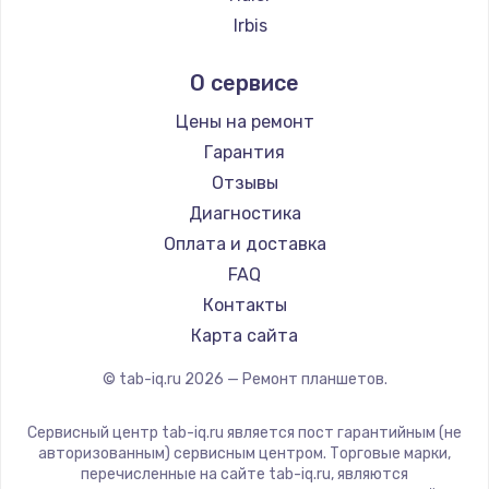
Irbis
Prestigio
О сервисе
Microsoft
BlackView
Цены на ремонт
Amazon
Гарантия
Aquarius
Отзывы
Philips
Диагностика
Dell
Оплата и доставка
HP
FAQ
Getac
Контакты
ZTE
Карта сайта
Google
© tab-iq.ru
2026
— Ремонт планшетов.
Navitel
Teclast
Сервисный центр tab-iq.ru является пост гарантийным (не
CHUWI
авторизованным) сервисным центром. Торговые марки,
перечисленные на сайте tab-iq.ru, являются