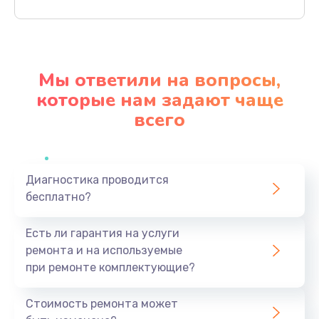
Заказать
Замена термопасты
1095 руб.
Мы ответили на вопросы,
Заказать
которые нам задают чаще
всего
Замена системы охлаждения
1645 руб.
Заказать
Диагностика проводится
бесплатно?
Замена процессора
1545 руб.
Есть ли гарантия на услуги
Заказать
ремонта и на используемые
при ремонте комплектующие?
Замена оперативной памяти
760 руб.
Стоимость ремонта может