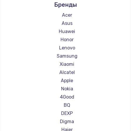
Бренды
Ремонт планшетов Microsoft
Ремонт планшетов BlackView
Acer
Ремонт планшетов Amazon
Asus
Ремонт планшетов Aquarius
Huawei
Ремонт планшетов Philips
Honor
Ремонт планшетов Dell
Lenovo
Ремонт планшетов HP
Samsung
Ремонт планшетов Getac
Xiaomi
Ремонт планшетов ZTE
Alcatel
Ремонт планшетов Google
Apple
Ремонт планшетов Navitel
Nokia
Ремонт планшетов Teclast
4Good
Ремонт планшетов CHUWI
BQ
DEXP
Digma
Haier