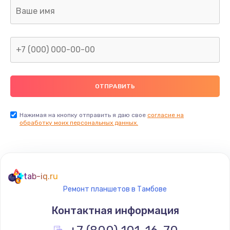
Ремонт цепей питания
2500 руб.
Заказать
Замена видеокарты
1890 руб.
Заказать
Нажимая на кнопку отправить я даю свое
согласие на
обработку моих персональных данных.
Ремонт разъема питания
845 руб.
Заказать
tab-iq.ru
Ремонт планшетов в Тамбове
Замена видеочипа
Контактная информация
2500 руб.
Заказать