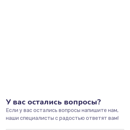
Заказать
Замена клавиатуры
990 руб.
Заказать
Замена тачпада
1500 руб.
Заказать
Установка драйверов
725 руб.
Заказать
У вас остались вопросы?
Если у вас остались вопросы напишите нам,
Замена жесткого диска
наши специалисты с радостью ответят вам!
660 руб.
Заказать