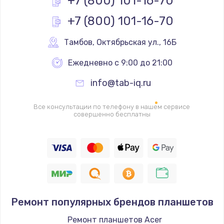
+7 (800) 101-16-70
+7 (800) 101-16-70
Настройка BIOS
650 руб.
Тамбов
,
 Октябрьская ул., 16Б
Заказать
Ежедневно с 9:00 до 21:00
Ремонт подсветки
info@tab-iq.ru
1200 руб.
Заказать
Все консультации по телефону в нашем сервисе
совершенно бесплатны
Настройка ОС
930 руб.
Заказать
Чистка от пыли
Ремонт популярных брендов планшетов
1060 руб.
Заказать
Ремонт планшетов Acer