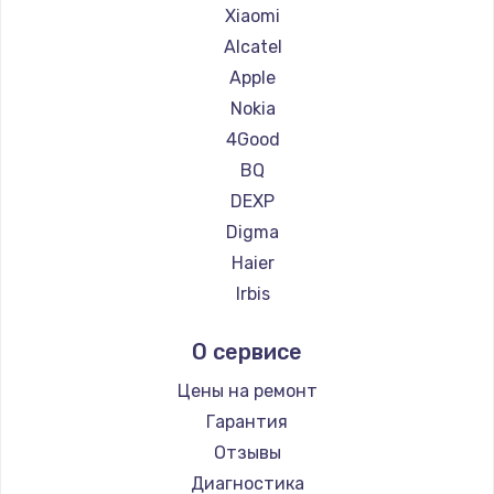
Ремонт планшетов Getac
Xiaomi
Ремонт планшетов ZTE
Alcatel
Ремонт планшетов Google
Apple
Ремонт планшетов Navitel
Nokia
Ремонт планшетов Teclast
4Good
Ремонт планшетов CHUWI
BQ
DEXP
Digma
Haier
Irbis
Prestigio
О сервисе
Microsoft
BlackView
Цены на ремонт
Amazon
Гарантия
Aquarius
Отзывы
Philips
Диагностика