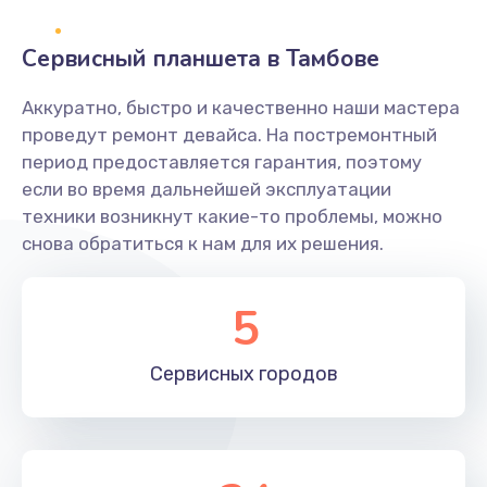
Заказать
Сервисный планшета в Тамбове
Ремонт разъема питания
Аккуратно, быстро и качественно наши мастера
845 руб.
проведут ремонт девайса. На постремонтный
Заказать
период предоставляется гарантия, поэтому
если во время дальнейшей эксплуатации
Замена видеочипа
техники возникнут какие-то проблемы, можно
2500 руб.
снова обратиться к нам для их решения.
Заказать
5
Настройка BIOS
650 руб.
Сервисных
городов
Заказать
Ремонт подсветки