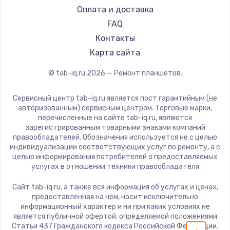
Dell
Оплата и доставка
HP
FAQ
Getac
Контакты
ZTE
Карта сайта
Google
© tab-iq.ru
2026
— Ремонт планшетов.
Navitel
Teclast
Сервисный центр tab-iq.ru является пост гарантийным (не
CHUWI
авторизованным) сервисным центром. Торговые марки,
перечисленные на сайте tab-iq.ru, являются
зарегистрированным товарными знаками компаний
правообладателей. Обозначения используется не с целью
индивидуализации соответствующих услуг по ремонту, а с
целью информирования потребителей о предоставляемых
услугах в отношении техники правообладателя
Сайт tab-iq.ru, а также вся информация об услугах и ценах,
предоставленная на нём, носит исключительно
информационный характер и ни при каких условиях не
является публичной офертой, определяемой положениями
Статьи 437 Гражданского кодекса Российской Федерации.