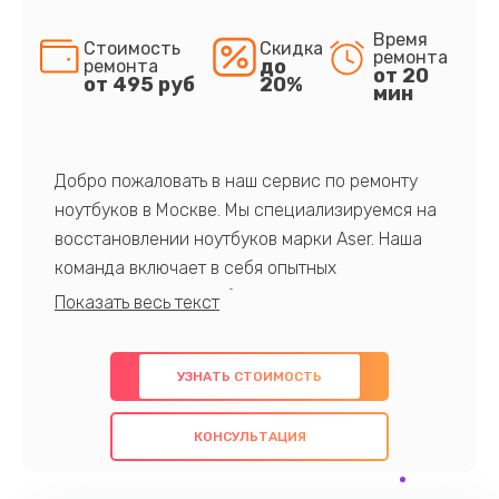
Время
Стоимость
Скидка
ремонта
до
ремонта
от 20
от 495 руб
20%
мин
Добро пожаловать в наш сервис по ремонту
ноутбуков в Москве. Мы специализируемся на
восстановлении ноутбуков марки Aser. Наша
команда включает в себя опытных
профессионалов с обширными знаниями и
многолетним опытом в данной области. Мы
предлагаем быстрый и качественный ремонт с
УЗНАТЬ СТОИМОСТЬ
использованием оригинальных компонентов, а
также гарантируем качество всех
КОНСУЛЬТАЦИЯ
проведенных работ. Наша цель - предоставить
клиентам надежное и профессиональное