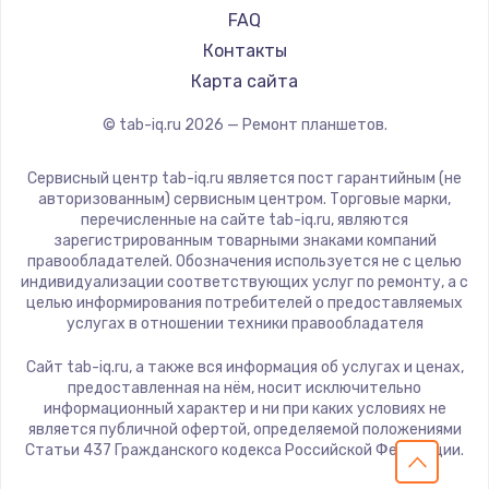
HP
FAQ
Getac
Контакты
ZTE
Карта сайта
Google
© tab-iq.ru
2026
— Ремонт планшетов.
Navitel
Teclast
Сервисный центр tab-iq.ru является пост гарантийным (не
CHUWI
авторизованным) сервисным центром. Торговые марки,
перечисленные на сайте tab-iq.ru, являются
зарегистрированным товарными знаками компаний
правообладателей. Обозначения используется не с целью
индивидуализации соответствующих услуг по ремонту, а с
целью информирования потребителей о предоставляемых
услугах в отношении техники правообладателя
Сайт tab-iq.ru, а также вся информация об услугах и ценах,
предоставленная на нём, носит исключительно
информационный характер и ни при каких условиях не
является публичной офертой, определяемой положениями
Статьи 437 Гражданского кодекса Российской Федерации.