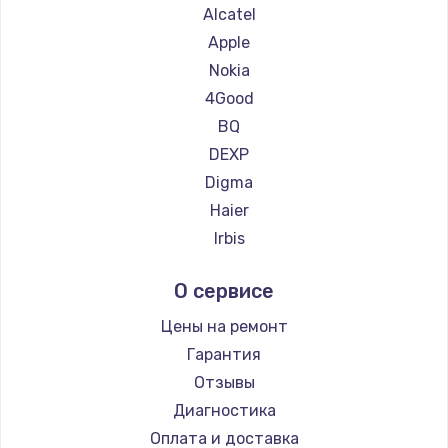
Ремонт планшетов ZTE
Alcatel
Ремонт планшетов Google
Apple
Ремонт планшетов Navitel
Nokia
Ремонт планшетов Teclast
4Good
Ремонт планшетов CHUWI
BQ
DEXP
Digma
Haier
Irbis
Prestigio
О сервисе
Microsoft
BlackView
Цены на ремонт
Amazon
Гарантия
Aquarius
Отзывы
Philips
Диагностика
Dell
Оплата и доставка