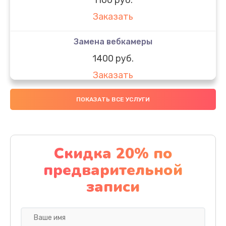
Заказать
Замена вебкамеры
1400 руб.
Заказать
Замена SSD
ПОКАЗАТЬ ВСЕ УСЛУГИ
1200 руб.
Заказать
Скидка 20% по
Замена северного моста
предварительной
1950 руб.
записи
Заказать
Замена экрана