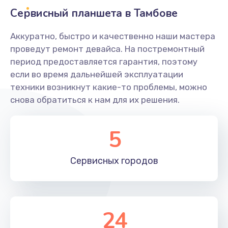
Сервисный планшета в Тамбове
Ремонт разъема питания
Аккуратно, быстро и качественно наши мастера
845 руб.
проведут ремонт девайса. На постремонтный
Заказать
период предоставляется гарантия, поэтому
если во время дальнейшей эксплуатации
Замена видеочипа
техники возникнут какие-то проблемы, можно
2500 руб.
снова обратиться к нам для их решения.
Заказать
5
Настройка BIOS
650 руб.
Сервисных
городов
Заказать
Ремонт подсветки
24
1200 руб.