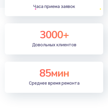
Заказать
Часа приема
заявок
Настройка ОС
930 руб.
3000+
Заказать
Чистка от пыли
Довольных
клиентов
1060 руб.
Заказать
85мин
Замена южного моста
1950 руб.
Среднее время
ремонта
Заказать
Замена материнской платы
1730 руб.