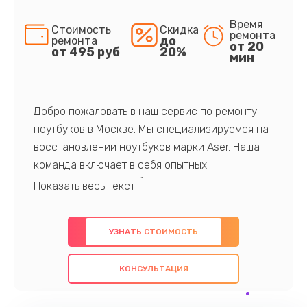
Время
Стоимость
Скидка
ремонта
до
ремонта
от 20
от 495 руб
20%
мин
Добро пожаловать в наш сервис по ремонту
ноутбуков в Москве. Мы специализируемся на
восстановлении ноутбуков марки Aser. Наша
команда включает в себя опытных
профессионалов с обширными знаниями и
многолетним опытом в данной области. Мы
предлагаем быстрый и качественный ремонт с
УЗНАТЬ СТОИМОСТЬ
использованием оригинальных компонентов, а
также гарантируем качество всех
КОНСУЛЬТАЦИЯ
проведенных работ. Наша цель - предоставить
клиентам надежное и профессиональное