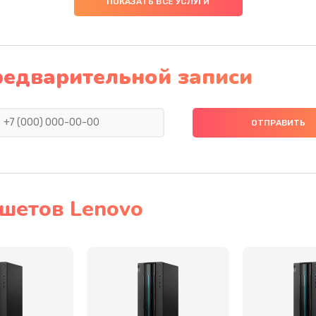
ПОКАЗАТЬ ВСЕ УСЛУГИ
30 мин
1 год
40 мин
2 года
редварительной записи
20 мин
2 года
60 мин
2 года
20 мин
2 года
шетов Lenovo
тва
60 мин
1 год
оллер,
30 мин
3 года