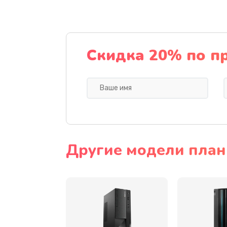
Замена тачскрина
Замена разъема питания
Скидка 20% по п
Замена мультиконтроллера
Замена аудио разъема
Замена модуля HDMI
Другие модели план
Замена задней крышки устройс
Замена микросхемы (звук, контр
процессор)