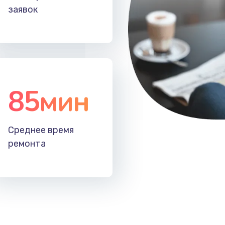
заявок
30 мин
1 год
30 мин
2 года
30 мин
2 года
85мин
30 мин
2 года
50 мин
3 года
Среднее время
ремонта
30 мин
3 года
50 мин
3 года
30 мин
2 года