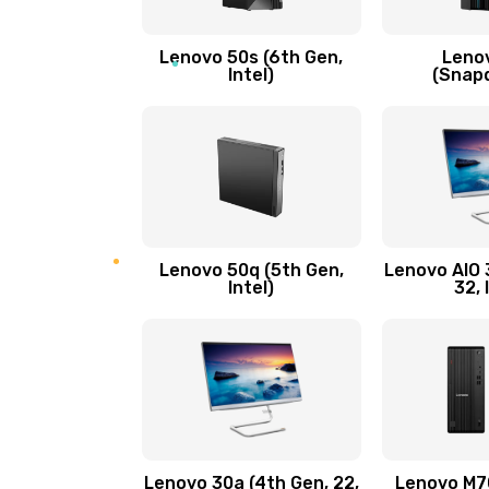
Замена кнопки включения/выкл
Lenovo 50s (6th Gen,
Leno
Замена разъема Micro, USB
Intel)
(Snap
Замена шлейфа кнопок, дисплея
Чистка от пыли или влаги
Ремонт элементов корпуса
Lenovo 50q (5th Gen,
Lenovo AIO 3
Intel)
32, 
Ремонт шлейфа
Замена камеры (внешней или вн
Замена вибро элемента
Lenovo 30a (4th Gen, 22,
Lenovo M70