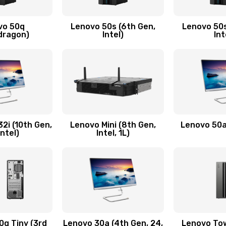
ючения
50 мин
1 год
vo 50q
Lenovo 50s (6th Gen,
Lenovo 50s
40 мин
3 года
dragon)
Intel)
Int
50 мин
2 года
30 мин
3 года
50 мин
3 года
2i (10th Gen,
Lenovo Mini (8th Gen,
Lenovo 50a 
Intel)
Intel, 1L)
40 мин
1 год
утренней)
50 мин
2 года
30 мин
1 год
q Tiny (3rd
Lenovo 30a (4th Gen, 24,
Lenovo Tow