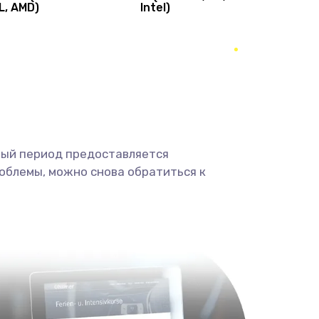
L, AMD)
Intel)
1490 руб.
Заказать
400 руб.
Заказать
350 руб.
Заказать
500 руб.
Заказать
ный период предоставляется
облемы, можно снова обратиться к
3300 руб.
Заказать
550 руб.
Заказать
750 руб.
Заказать