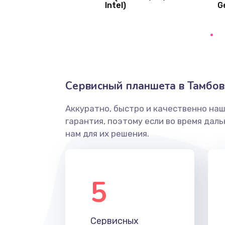
Intel)
G
Ремонт цепей питания платы
Восстановление дорожек плат
Замена слухового динамика
Сервисный планшета в Тамбов
Настройка программного обесп
Аккуратно, быстро и качественно на
гарантия, поэтому если во время дал
Прошивка устройства (с сохран
нам для их решения.
данных)
Прошивка устройства (без сохр
данных)
5
Замена лотка Flash
Сервисных