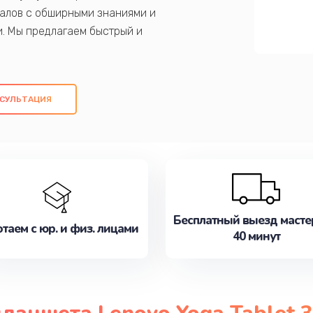
алов с обширными знаниями и
и. Мы предлагаем быстрый и
ем оригинальных компонентов, а также
ых работ. Наша цель - предоставить
ое обслуживание, удовлетворяя их
СУЛЬТАЦИЯ
медлите записаться на ремонт уже
Бесплатный выезд масте
таем с юр. и физ. лицами
40 минут