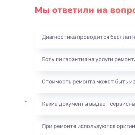
Мы ответили на вопр
Замена экрана
Замена шлейфа матрицы
Диагностика проводится бесплат
Замена USB порта
Есть ли гарантия на услуги ремон
Замена звуковой карты
Замена кнопки включения
Стоимость ремонта может быть и
Замена оперативной памяти
Какие документы выдает сервисны
Замена процессора
При ремонте используются оригин
Замена системы охлаждения