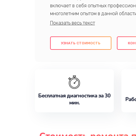
включает в себя опытных профессион
многолетним опытом в данной област
качественный ремонт с использовани
гарантируем качество всех проведенн
клиентам надежное и профессиональн
УЗНАТЬ СТОИМОСТЬ
КОН
потребности наилучшим образом. Не 
сейчас!
Бесплатная диагностика за 30
Рабо
мин.