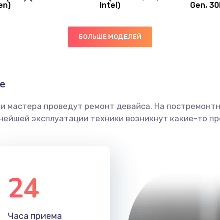
en)
Intel)
Gen, 30
30 мин
1 год
ы
20 мин
2 года
БОЛЬШЕ МОДЕЛЕЙ
40 мин
2 года
е
ечения
60 мин
2 года
ши мастера проведут ремонт девайса. На постремонт
ьнейшей эксплуатации техники возникнут какие-то пр
ением
30 мин
3 года
анения
30 мин
3 года
24
60 мин
2 года
Часа приема