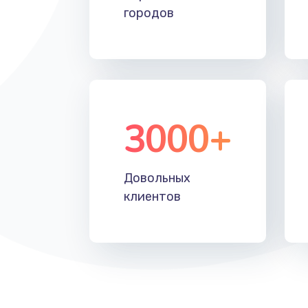
городов
Замена лотка SIM
Замена северного моста
Восстановление данных
3000+
Замена SSD
Замена клавиатуры
Довольных
клиентов
Замена корпуса
Замена тачпада
Замена динамика