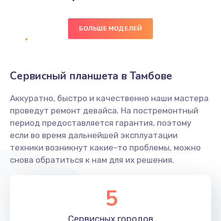
Заказать
БОЛЬШЕ МОДЕЛЕЙ
Ремонт цепей питания платы
1490 руб.
Заказать
Сервисный планшета в Тамбове
Восстановление дорожек платы
Аккуратно, быстро и качественно наши мастера
400 руб.
проведут ремонт девайса. На постремонтный
Заказать
период предоставляется гарантия, поэтому
если во время дальнейшей эксплуатации
Замена слухового динамика
техники возникнут какие-то проблемы, можно
снова обратиться к нам для их решения.
350 руб.
Заказать
5
Настройка программного обеспечения
Сервисных
городов
500 руб.