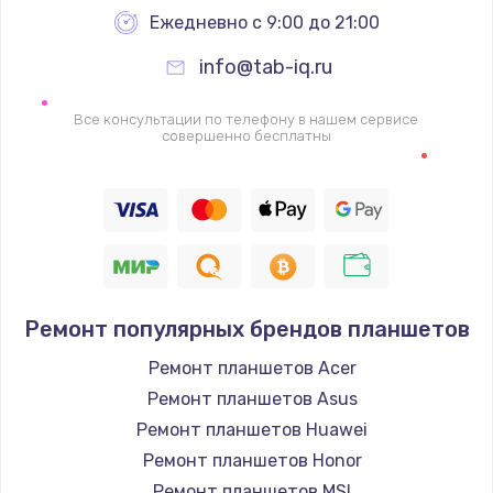
Заказать
Ежедневно с 9:00 до 21:00
info@tab-iq.ru
Ремонт петель крышки
990 руб.
Все консультации по телефону в нашем сервисе
совершенно бесплатны
Заказать
Настройка Wi-Fi
1260 руб.
Заказать
Замена шим-контроллера
Ремонт популярных брендов планшетов
3900 руб.
Ремонт планшетов Acer
Заказать
Ремонт планшетов Asus
Ремонт планшетов Huawei
Замена HDMI
Ремонт планшетов Honor
1200 руб.
Ремонт планшетов MSI