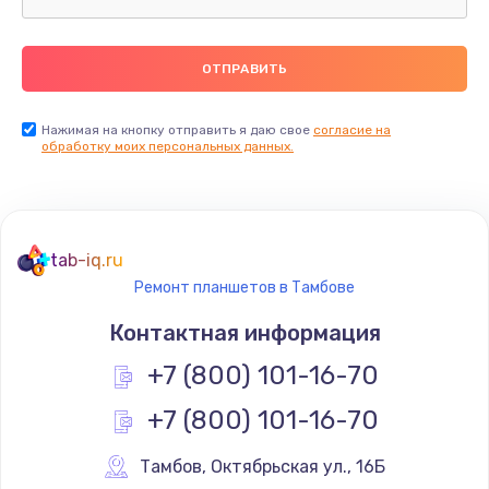
Замена термопасты
990 руб.
Заказать
Нажимая на кнопку отправить я даю свое
согласие на
обработку моих персональных данных.
Замена контроллера питания
1490 руб.
Заказать
tab-iq.ru
Ремонт планшетов в Тамбове
Замена южного моста
Контактная информация
2300 руб.
+7 (800) 101-16-70
Заказать
+7 (800) 101-16-70
Замена вебкамеры
1340 руб.
Тамбов
,
 Октябрьская ул., 16Б