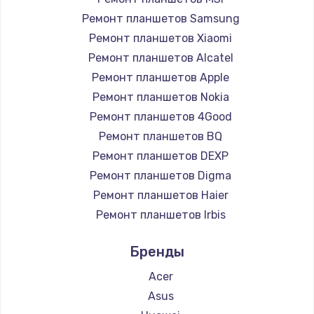
Заказать
Ремонт планшетов Samsung
Ремонт планшетов Xiaomi
Установка драйверов
Ремонт планшетов Alcatel
950 руб.
Ремонт планшетов Apple
Ремонт планшетов Nokia
Заказать
Ремонт планшетов 4Good
Замена жесткого диска
Ремонт планшетов BQ
Ремонт планшетов DEXP
1000 руб.
Ремонт планшетов Digma
Заказать
Ремонт планшетов Haier
Ремонт планшетов Irbis
Чистка от пыли
Ремонт планшетов Prestigio
1330 руб.
Бренды
Ремонт планшетов Microsoft
Заказать
Ремонт планшетов BlackView
Acer
Ремонт планшетов Amazon
Asus
Настройка ОС
Ремонт планшетов Aquarius