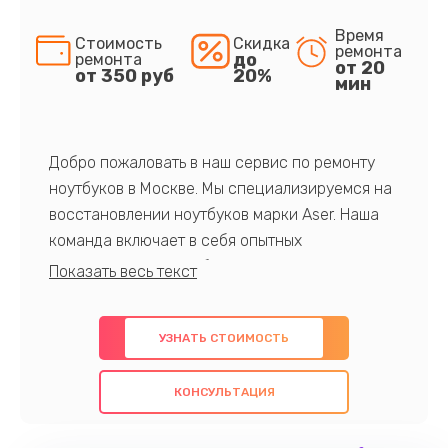
Время
Стоимость
Скидка
ремонта
до
ремонта
от 20
от 350 руб
20%
мин
Добро пожаловать в наш сервис по ремонту
ноутбуков в Москве. Мы специализируемся на
восстановлении ноутбуков марки Aser. Наша
команда включает в себя опытных
профессионалов с обширными знаниями и
многолетним опытом в данной области. Мы
предлагаем быстрый и качественный ремонт с
УЗНАТЬ СТОИМОСТЬ
использованием оригинальных компонентов, а
также гарантируем качество всех
КОНСУЛЬТАЦИЯ
проведенных работ. Наша цель - предоставить
клиентам надежное и профессиональное