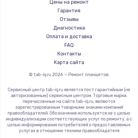
BlackView
Цены на ремонт
1330 руб.
Amazon
Гарантия
Заказать
Aquarius
Отзывы
Philips
Диагностика
Замена видеокарты
Dell
Оплата и доставка
2100 руб.
HP
FAQ
Getac
Заказать
Контакты
ZTE
Карта сайта
Ремонт цепей питания
Google
© tab-iq.ru
2026
— Ремонт планшетов.
Navitel
3000 руб.
Teclast
Заказать
Сервисный центр tab-iq.ru является пост гарантийным (не
CHUWI
авторизованным) сервисным центром. Торговые марки,
перечисленные на сайте tab-iq.ru, являются
Замена материнской платы
зарегистрированным товарными знаками компаний
правообладателей. Обозначения используется не с целью
1590 руб.
индивидуализации соответствующих услуг по ремонту, а с
Заказать
целью информирования потребителей о предоставляемых
услугах в отношении техники правообладателя