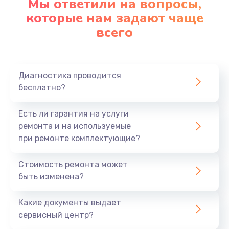
Мы ответили на вопросы,
которые нам задают чаще
1290 руб.
всего
Заказать
Замена корпуса
890 руб.
Диагностика проводится
бесплатно?
Заказать
Есть ли гарантия на услуги
Замена тачпада
ремонта и на используемые
990 руб.
при ремонте комплектующие?
Заказать
Стоимость ремонта может
Замена динамика
быть изменена?
1500 руб.
Какие документы выдает
Заказать
сервисный центр?