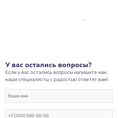
Замена кнопки включения
2150 руб.
Заказать
Замена оперативной памяти
760 руб.
Заказать
У вас остались вопросы?
Замена процессора
Если у вас остались вопросы напишите нам,
1800 руб.
наши специалисты с радостью ответят вам!
Заказать
Замена системы охлаждения
1600 руб.
Заказать