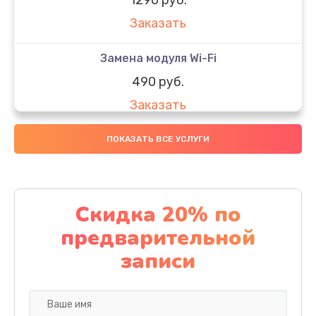
Заказать
Замена модуля Wi-Fi
490 руб.
Заказать
Замена микрофона
ПОКАЗАТЬ ВСЕ УСЛУГИ
1600 руб.
Заказать
Скидка 20% по
Замена аккумулятора
предварительной
1130 руб.
записи
Заказать
Замена дисплея (экрана)