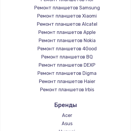
Заказать
Ремонт планшетов Samsung
Ремонт планшетов Xiaomi
Установка драйверов
Ремонт планшетов Alcatel
950 руб.
Ремонт планшетов Apple
Ремонт планшетов Nokia
Заказать
Ремонт планшетов 4Good
Замена жесткого диска
Ремонт планшетов BQ
Ремонт планшетов DEXP
1000 руб.
Ремонт планшетов Digma
Заказать
Ремонт планшетов Haier
Ремонт планшетов Irbis
Чистка от пыли
Ремонт планшетов Prestigio
1330 руб.
Бренды
Ремонт планшетов Microsoft
Заказать
Ремонт планшетов BlackView
Acer
Ремонт планшетов Amazon
Asus
Настройка ОС
Ремонт планшетов Aquarius