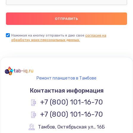
Замена термопасты
990 руб.
Заказать
Нажимая на кнопку отправить я даю свое
согласие на
обработку моих персональных данных.
Замена контроллера питания
1490 руб.
Заказать
tab-iq.ru
Ремонт планшетов в Тамбове
Замена южного моста
Контактная информация
2300 руб.
+7 (800) 101-16-70
Заказать
+7 (800) 101-16-70
Замена вебкамеры
1340 руб.
Тамбов
,
 Октябрьская ул., 16Б