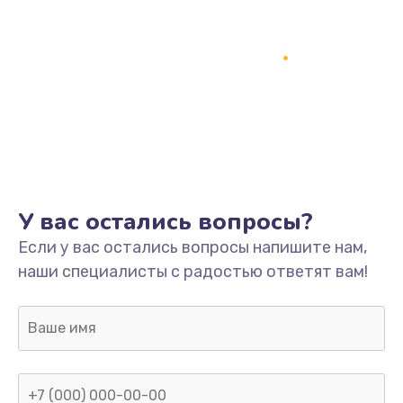
Замена кнопки включения
2150 руб.
Заказать
Замена оперативной памяти
760 руб.
Заказать
У вас остались вопросы?
Замена процессора
Если у вас остались вопросы напишите нам,
1800 руб.
наши специалисты с радостью ответят вам!
Заказать
Замена системы охлаждения
1600 руб.
Заказать