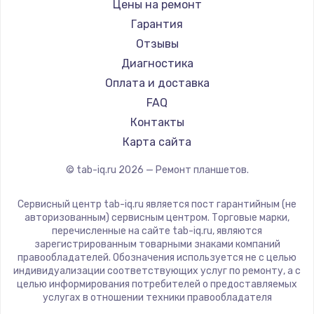
BlackView
Цены на ремонт
1330 руб.
Amazon
Гарантия
Заказать
Aquarius
Отзывы
Philips
Диагностика
Замена видеокарты
Dell
Оплата и доставка
2100 руб.
HP
FAQ
Getac
Заказать
Контакты
ZTE
Карта сайта
Ремонт цепей питания
Google
© tab-iq.ru
2026
— Ремонт планшетов.
Navitel
3000 руб.
Teclast
Заказать
Сервисный центр tab-iq.ru является пост гарантийным (не
CHUWI
авторизованным) сервисным центром. Торговые марки,
перечисленные на сайте tab-iq.ru, являются
Замена материнской платы
зарегистрированным товарными знаками компаний
правообладателей. Обозначения используется не с целью
1590 руб.
индивидуализации соответствующих услуг по ремонту, а с
Заказать
целью информирования потребителей о предоставляемых
услугах в отношении техники правообладателя