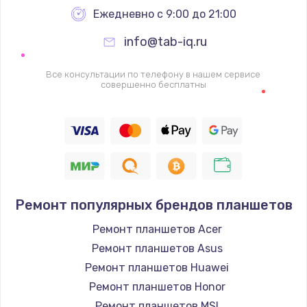
Заказать
Ежедневно с 9:00 до 21:00
info@tab-iq.ru
Ремонт петель крышки
990 руб.
Все консультации по телефону в нашем сервисе
совершенно бесплатны
Заказать
Настройка Wi-Fi
1260 руб.
Заказать
Замена шим-контроллера
Ремонт популярных брендов планшетов
3900 руб.
Ремонт планшетов Acer
Заказать
Ремонт планшетов Asus
Ремонт планшетов Huawei
Замена HDMI
Ремонт планшетов Honor
1200 руб.
Ремонт планшетов MSI