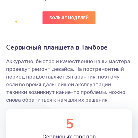
Заказать
БОЛЬШЕ МОДЕЛЕЙ
Ремонт цепей питания платы
1490 руб.
Заказать
Сервисный планшета в Тамбове
Восстановление дорожек платы
Аккуратно, быстро и качественно наши мастера
400 руб.
проведут ремонт девайса. На постремонтный
Заказать
период предоставляется гарантия, поэтому
если во время дальнейшей эксплуатации
Замена слухового динамика
техники возникнут какие-то проблемы, можно
снова обратиться к нам для их решения.
350 руб.
Заказать
5
Настройка программного обеспечения
Сервисных
городов
500 руб.