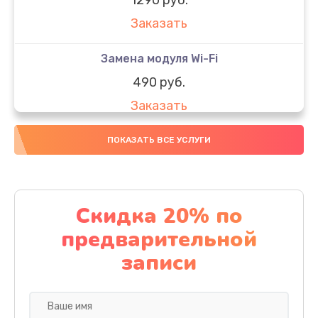
Заказать
Замена модуля Wi-Fi
490 руб.
Заказать
Замена микрофона
ПОКАЗАТЬ ВСЕ УСЛУГИ
1600 руб.
Заказать
Скидка 20% по
Замена аккумулятора
предварительной
1130 руб.
записи
Заказать
Замена дисплея (экрана)