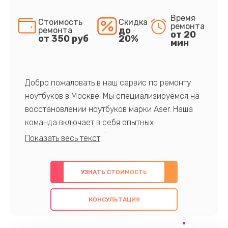
Время
Стоимость
Скидка
ремонта
до
ремонта
от 20
от 350 руб
20%
мин
Добро пожаловать в наш сервис по ремонту
ноутбуков в Москве. Мы специализируемся на
восстановлении ноутбуков марки Aser. Наша
команда включает в себя опытных
профессионалов с обширными знаниями и
многолетним опытом в данной области. Мы
предлагаем быстрый и качественный ремонт с
УЗНАТЬ СТОИМОСТЬ
использованием оригинальных компонентов, а
также гарантируем качество всех
КОНСУЛЬТАЦИЯ
проведенных работ. Наша цель - предоставить
клиентам надежное и профессиональное