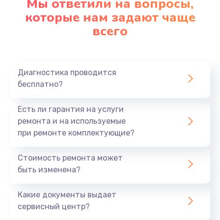
Мы ответили на вопросы,
которые нам задают чаще
1290 руб.
всего
Заказать
Замена корпуса
890 руб.
Диагностика проводится
бесплатно?
Заказать
Есть ли гарантия на услуги
Замена тачпада
ремонта и на используемые
990 руб.
при ремонте комплектующие?
Заказать
Стоимость ремонта может
Замена динамика
быть изменена?
1500 руб.
Какие документы выдает
Заказать
сервисный центр?