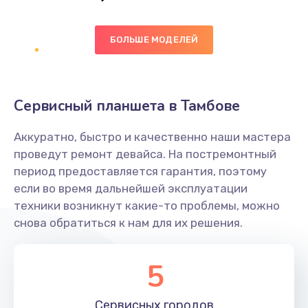
Заказать
БОЛЬШЕ МОДЕЛЕЙ
Ремонт цепей питания платы
1490 руб.
Заказать
Сервисный планшета в Тамбове
Восстановление дорожек платы
Аккуратно, быстро и качественно наши мастера
400 руб.
проведут ремонт девайса. На постремонтный
Заказать
период предоставляется гарантия, поэтому
если во время дальнейшей эксплуатации
Замена слухового динамика
техники возникнут какие-то проблемы, можно
снова обратиться к нам для их решения.
350 руб.
Заказать
5
Настройка программного обеспечения
Сервисных
городов
500 руб.