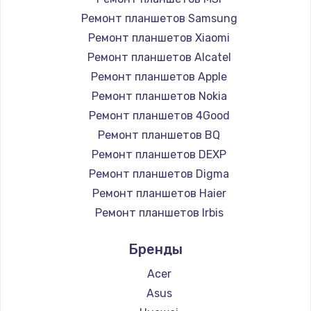
Заказать
Ремонт планшетов Samsung
Ремонт планшетов Xiaomi
Установка драйверов
Ремонт планшетов Alcatel
950 руб.
Ремонт планшетов Apple
Ремонт планшетов Nokia
Заказать
Ремонт планшетов 4Good
Замена жесткого диска
Ремонт планшетов BQ
Ремонт планшетов DEXP
1000 руб.
Ремонт планшетов Digma
Заказать
Ремонт планшетов Haier
Ремонт планшетов Irbis
Чистка от пыли
Ремонт планшетов Prestigio
1330 руб.
Бренды
Ремонт планшетов Microsoft
Заказать
Ремонт планшетов BlackView
Acer
Ремонт планшетов Amazon
Asus
Настройка ОС
Ремонт планшетов Aquarius