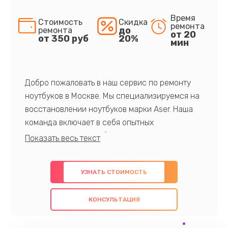
Время
Стоимость
Скидка
ремонта
до
ремонта
от 20
от 350 руб
20%
мин
Добро пожаловать в наш сервис по ремонту
ноутбуков в Москве. Мы специализируемся на
восстановлении ноутбуков марки Aser. Наша
команда включает в себя опытных
профессионалов с обширными знаниями и
многолетним опытом в данной области. Мы
предлагаем быстрый и качественный ремонт с
УЗНАТЬ СТОИМОСТЬ
использованием оригинальных компонентов, а
также гарантируем качество всех
КОНСУЛЬТАЦИЯ
проведенных работ. Наша цель - предоставить
клиентам надежное и профессиональное