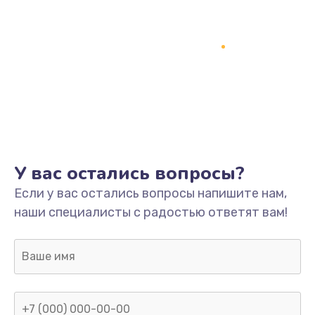
Замена кнопки включения
2150 руб.
Заказать
Замена оперативной памяти
760 руб.
Заказать
У вас остались вопросы?
Замена процессора
Если у вас остались вопросы напишите нам,
1800 руб.
наши специалисты с радостью ответят вам!
Заказать
Замена системы охлаждения
1600 руб.
Заказать