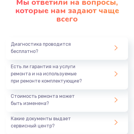
Мы ответили на вопросы,
которые нам задают чаще
1290 руб.
всего
Заказать
Замена корпуса
890 руб.
Диагностика проводится
бесплатно?
Заказать
Есть ли гарантия на услуги
Замена тачпада
ремонта и на используемые
990 руб.
при ремонте комплектующие?
Заказать
Стоимость ремонта может
Замена динамика
быть изменена?
1500 руб.
Какие документы выдает
Заказать
сервисный центр?