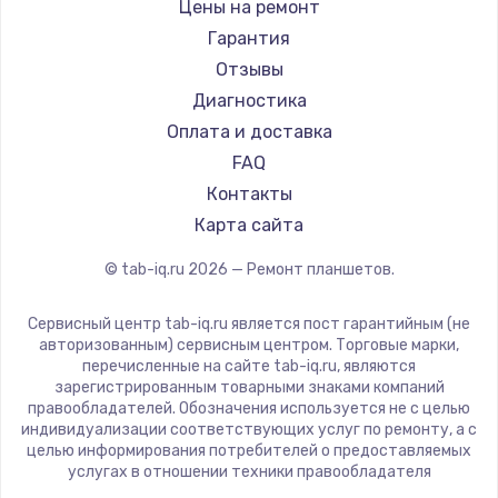
BlackView
Цены на ремонт
1330 руб.
Amazon
Гарантия
Заказать
Aquarius
Отзывы
Philips
Диагностика
Замена видеокарты
Dell
Оплата и доставка
2100 руб.
HP
FAQ
Getac
Заказать
Контакты
ZTE
Карта сайта
Ремонт цепей питания
Google
© tab-iq.ru
2026
— Ремонт планшетов.
Navitel
3000 руб.
Teclast
Заказать
Сервисный центр tab-iq.ru является пост гарантийным (не
CHUWI
авторизованным) сервисным центром. Торговые марки,
перечисленные на сайте tab-iq.ru, являются
Замена материнской платы
зарегистрированным товарными знаками компаний
правообладателей. Обозначения используется не с целью
1590 руб.
индивидуализации соответствующих услуг по ремонту, а с
Заказать
целью информирования потребителей о предоставляемых
услугах в отношении техники правообладателя