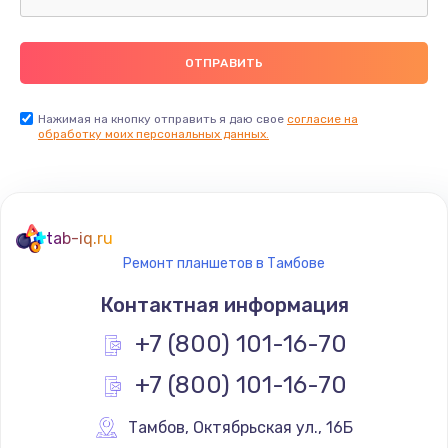
Замена термопасты
990 руб.
Заказать
Нажимая на кнопку отправить я даю свое
согласие на
обработку моих персональных данных.
Замена контроллера питания
1490 руб.
Заказать
tab-iq.ru
Ремонт планшетов в Тамбове
Замена южного моста
Контактная информация
2300 руб.
+7 (800) 101-16-70
Заказать
+7 (800) 101-16-70
Замена вебкамеры
1340 руб.
Тамбов
,
 Октябрьская ул., 16Б