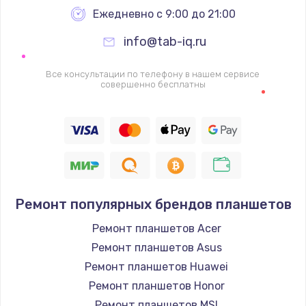
Заказать
Ежедневно с 9:00 до 21:00
info@tab-iq.ru
Ремонт петель крышки
990 руб.
Все консультации по телефону в нашем сервисе
совершенно бесплатны
Заказать
Настройка Wi-Fi
1260 руб.
Заказать
Замена шим-контроллера
Ремонт популярных брендов планшетов
3900 руб.
Ремонт планшетов Acer
Заказать
Ремонт планшетов Asus
Ремонт планшетов Huawei
Замена HDMI
Ремонт планшетов Honor
1200 руб.
Ремонт планшетов MSI