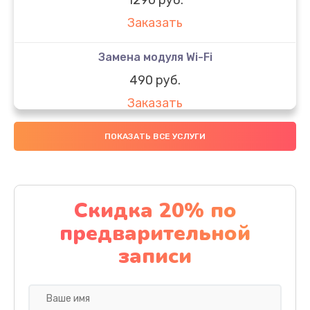
Заказать
Замена модуля Wi-Fi
490 руб.
Заказать
Замена микрофона
ПОКАЗАТЬ ВСЕ УСЛУГИ
1600 руб.
Заказать
Скидка 20% по
Замена аккумулятора
предварительной
1130 руб.
записи
Заказать
Замена дисплея (экрана)