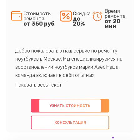
Время
Стоимость
Скидка
ремонта
до
ремонта
от 20
от 350 руб
20%
мин
Добро пожаловать в наш сервис по ремонту
ноутбуков в Москве. Мы специализируемся на
восстановлении ноутбуков марки Aser. Наша
команда включает в себя опытных
профессионалов с обширными знаниями и
многолетним опытом в данной области. Мы
предлагаем быстрый и качественный ремонт с
УЗНАТЬ СТОИМОСТЬ
использованием оригинальных компонентов, а
также гарантируем качество всех
КОНСУЛЬТАЦИЯ
проведенных работ. Наша цель - предоставить
клиентам надежное и профессиональное