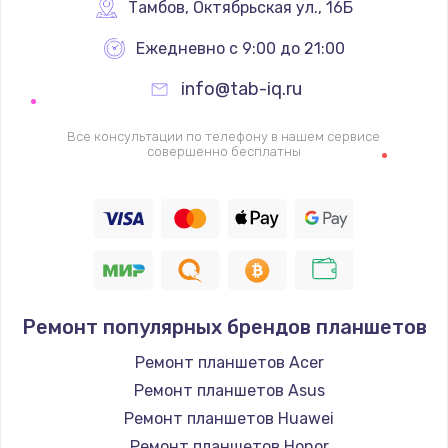
1340 руб.
Тамбов
,
 Октябрьская ул., 16Б
Заказать
Ежедневно с 9:00 до 21:00
info@tab-iq.ru
Ремонт петель крышки
990 руб.
Все консультации по телефону в нашем сервисе
совершенно бесплатны
Заказать
Настройка Wi-Fi
1260 руб.
Заказать
Замена шим-контроллера
Ремонт популярных брендов планшетов
3900 руб.
Ремонт планшетов Acer
Заказать
Ремонт планшетов Asus
Ремонт планшетов Huawei
Замена HDMI
Ремонт планшетов Honor