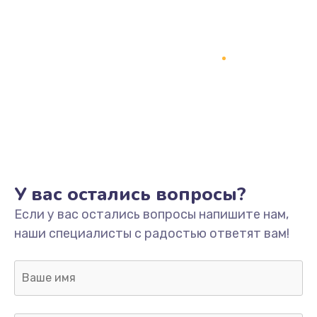
Заказать
Замена кнопки включения
2150 руб.
Заказать
Замена оперативной памяти
760 руб.
Заказать
У вас остались вопросы?
Замена процессора
Если у вас остались вопросы напишите нам,
1800 руб.
наши специалисты с радостью ответят вам!
Заказать
Замена системы охлаждения
1600 руб.