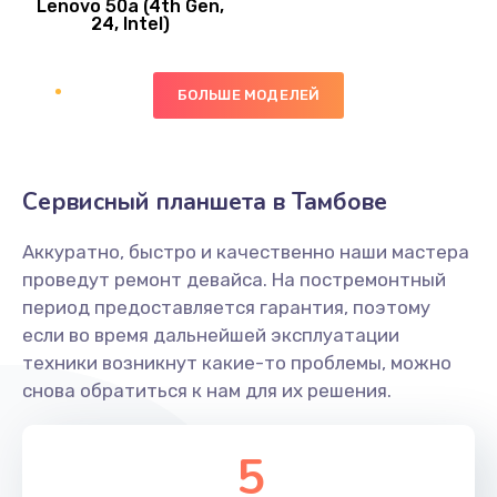
Lenovo 50a (4th Gen,
450 руб.
24, Intel)
Заказать
БОЛЬШЕ МОДЕЛЕЙ
Ремонт цепей питания платы
1490 руб.
Заказать
Сервисный планшета в Тамбове
Восстановление дорожек платы
Аккуратно, быстро и качественно наши мастера
400 руб.
проведут ремонт девайса. На постремонтный
Заказать
период предоставляется гарантия, поэтому
если во время дальнейшей эксплуатации
Замена слухового динамика
техники возникнут какие-то проблемы, можно
снова обратиться к нам для их решения.
350 руб.
Заказать
5
Настройка программного обеспечения