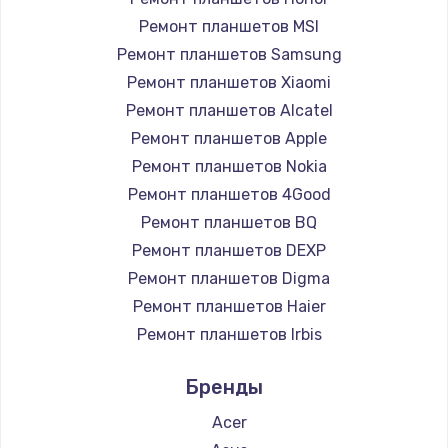
1200 руб.
Ремонт планшетов MSI
Заказать
Ремонт планшетов Samsung
Ремонт планшетов Xiaomi
Установка драйверов
Ремонт планшетов Alcatel
950 руб.
Ремонт планшетов Apple
Ремонт планшетов Nokia
Заказать
Ремонт планшетов 4Good
Замена жесткого диска
Ремонт планшетов BQ
Ремонт планшетов DEXP
1000 руб.
Ремонт планшетов Digma
Заказать
Ремонт планшетов Haier
Ремонт планшетов Irbis
Чистка от пыли
Ремонт планшетов Prestigio
1330 руб.
Бренды
Ремонт планшетов Microsoft
Заказать
Ремонт планшетов BlackView
Acer
Ремонт планшетов Amazon