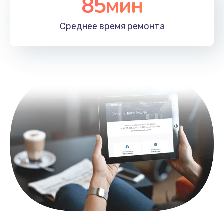
85мин
Замена лотка SIM
790 руб.
Среднее время
ремонта
Заказать
Замена северного моста
2300 руб.
Заказать
Восстановление данных
990 руб.
Заказать
Замена SSD
895 руб.
Заказать