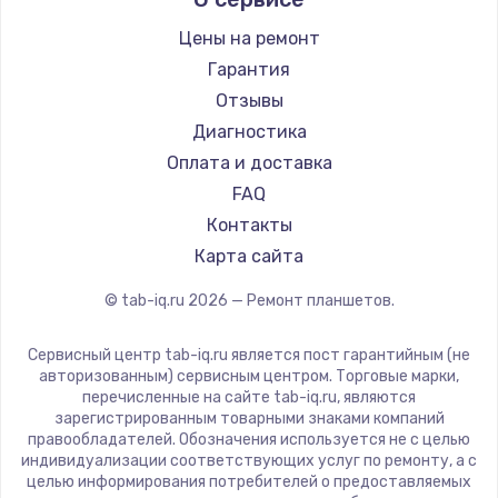
Microsoft
Ремонт разъема питания
BlackView
Цены на ремонт
1330 руб.
Amazon
Гарантия
Заказать
Aquarius
Отзывы
Philips
Диагностика
Замена видеокарты
Dell
Оплата и доставка
2100 руб.
HP
FAQ
Getac
Заказать
Контакты
ZTE
Карта сайта
Ремонт цепей питания
Google
© tab-iq.ru
2026
— Ремонт планшетов.
Navitel
3000 руб.
Teclast
Заказать
Сервисный центр tab-iq.ru является пост гарантийным (не
CHUWI
авторизованным) сервисным центром. Торговые марки,
перечисленные на сайте tab-iq.ru, являются
Замена материнской платы
зарегистрированным товарными знаками компаний
правообладателей. Обозначения используется не с целью
1590 руб.
индивидуализации соответствующих услуг по ремонту, а с
Заказать
целью информирования потребителей о предоставляемых