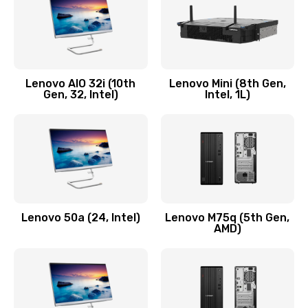
Заказать
Замена кнопки включения/выключения
600 руб.
Lenovo AIO 32i (10th
Lenovo Mini (8th Gen,
Заказать
Gen, 32, Intel)
Intel, 1L)
Замена разъема Micro, USB
590 руб.
Заказать
Замена шлейфа кнопок, дисплея
Lenovo 50a (24, Intel)
Lenovo M75q (5th Gen,
600 руб.
AMD)
Заказать
Чистка от пыли или влаги
1090 руб.