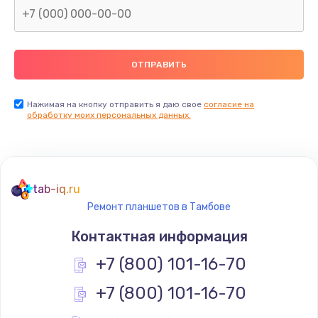
Заказать
Замена термопасты
990 руб.
Заказать
Нажимая на кнопку отправить я даю свое
согласие на
обработку моих персональных данных.
Замена контроллера питания
1490 руб.
Заказать
tab-iq.ru
Ремонт планшетов в Тамбове
Замена южного моста
Контактная информация
2300 руб.
+7 (800) 101-16-70
Заказать
+7 (800) 101-16-70
Замена вебкамеры