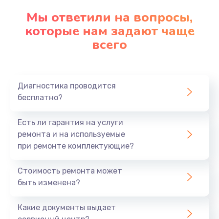
Замена клавиатуры
Мы ответили на вопросы,
которые нам задают чаще
1290 руб.
всего
Заказать
Замена корпуса
890 руб.
Диагностика проводится
бесплатно?
Заказать
Есть ли гарантия на услуги
Замена тачпада
ремонта и на используемые
990 руб.
при ремонте комплектующие?
Заказать
Стоимость ремонта может
Замена динамика
быть изменена?
1500 руб.
Какие документы выдает
Заказать