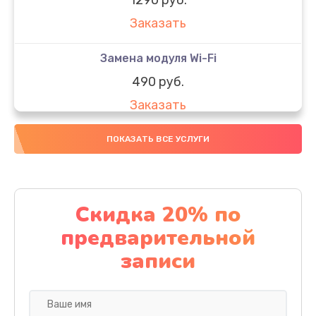
Заказать
Замена модуля Wi-Fi
490 руб.
Заказать
Замена микрофона
ПОКАЗАТЬ ВСЕ УСЛУГИ
1600 руб.
Заказать
Скидка 20% по
Замена аккумулятора
предварительной
1130 руб.
записи
Заказать
Замена дисплея (экрана)