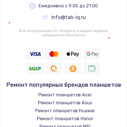
Заказать
Ежедневно с 9:00 до 21:00
info@tab-iq.ru
Ремонт петель крышки
990 руб.
Все консультации по телефону в нашем сервисе
совершенно бесплатны
Заказать
Настройка Wi-Fi
1260 руб.
Заказать
Замена шим-контроллера
Ремонт популярных брендов планшетов
3900 руб.
Ремонт планшетов Acer
Заказать
Ремонт планшетов Asus
Ремонт планшетов Huawei
Замена HDMI
Ремонт планшетов Honor
1200 руб.
Ремонт планшетов MSI