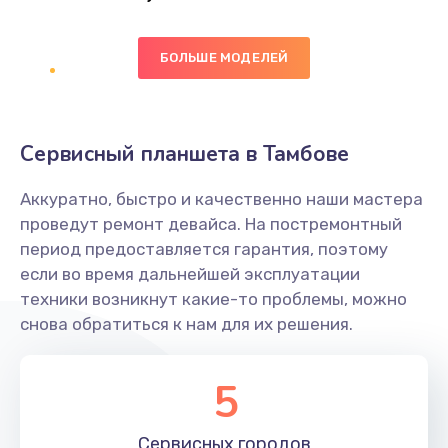
Заказать
БОЛЬШЕ МОДЕЛЕЙ
Ремонт цепей питания платы
1490 руб.
Заказать
Сервисный планшета в Тамбове
Восстановление дорожек платы
Аккуратно, быстро и качественно наши мастера
400 руб.
проведут ремонт девайса. На постремонтный
Заказать
период предоставляется гарантия, поэтому
если во время дальнейшей эксплуатации
Замена слухового динамика
техники возникнут какие-то проблемы, можно
снова обратиться к нам для их решения.
350 руб.
Заказать
5
Настройка программного обеспечения
Сервисных
городов
500 руб.