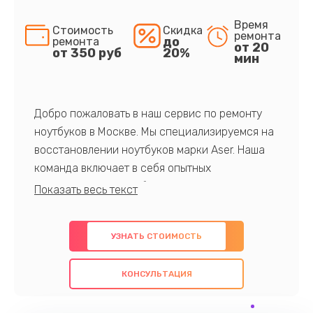
Время
Стоимость
Скидка
ремонта
до
ремонта
от 20
от 350 руб
20%
мин
Добро пожаловать в наш сервис по ремонту
ноутбуков в Москве. Мы специализируемся на
восстановлении ноутбуков марки Aser. Наша
команда включает в себя опытных
профессионалов с обширными знаниями и
многолетним опытом в данной области. Мы
предлагаем быстрый и качественный ремонт с
УЗНАТЬ СТОИМОСТЬ
использованием оригинальных компонентов, а
также гарантируем качество всех
КОНСУЛЬТАЦИЯ
проведенных работ. Наша цель - предоставить
клиентам надежное и профессиональное