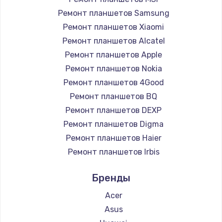
Заказать
Ремонт планшетов Samsung
Ремонт планшетов Xiaomi
Установка драйверов
Ремонт планшетов Alcatel
950 руб.
Ремонт планшетов Apple
Ремонт планшетов Nokia
Заказать
Ремонт планшетов 4Good
Замена жесткого диска
Ремонт планшетов BQ
Ремонт планшетов DEXP
1000 руб.
Ремонт планшетов Digma
Заказать
Ремонт планшетов Haier
Ремонт планшетов Irbis
Чистка от пыли
Ремонт планшетов Prestigio
1330 руб.
Бренды
Ремонт планшетов Microsoft
Заказать
Ремонт планшетов BlackView
Acer
Ремонт планшетов Amazon
Asus
Настройка ОС
Ремонт планшетов Aquarius