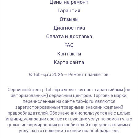
BlackView
Цены на ремонт
1330 руб.
Amazon
Гарантия
Заказать
Aquarius
Отзывы
Philips
Диагностика
Замена видеокарты
Dell
Оплата и доставка
2100 руб.
HP
FAQ
Getac
Заказать
Контакты
ZTE
Карта сайта
Ремонт цепей питания
Google
© tab-iq.ru
2026
— Ремонт планшетов.
Navitel
3000 руб.
Teclast
Заказать
Сервисный центр tab-iq.ru является пост гарантийным (не
CHUWI
авторизованным) сервисным центром. Торговые марки,
перечисленные на сайте tab-iq.ru, являются
Замена материнской платы
зарегистрированным товарными знаками компаний
правообладателей. Обозначения используется не с целью
1590 руб.
индивидуализации соответствующих услуг по ремонту, а с
Заказать
целью информирования потребителей о предоставляемых
услугах в отношении техники правообладателя