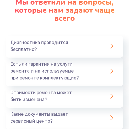
Мы ответили на вопросы,
которые нам задают чаще
1290 руб.
всего
Заказать
Замена корпуса
890 руб.
Диагностика проводится
бесплатно?
Заказать
Есть ли гарантия на услуги
Замена тачпада
ремонта и на используемые
990 руб.
при ремонте комплектующие?
Заказать
Стоимость ремонта может
Замена динамика
быть изменена?
1500 руб.
Какие документы выдает
Заказать
сервисный центр?