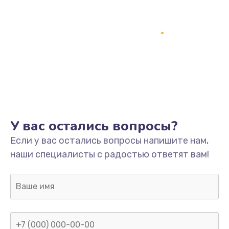
Замена кнопки включения
2150 руб.
Заказать
Замена оперативной памяти
760 руб.
Заказать
У вас остались вопросы?
Замена процессора
Если у вас остались вопросы напишите нам,
1800 руб.
наши специалисты с радостью ответят вам!
Заказать
Замена системы охлаждения
1600 руб.
Заказать