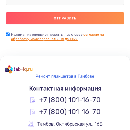
Замена термопасты
990 руб.
Заказать
Нажимая на кнопку отправить я даю свое
согласие на
обработку моих персональных данных.
Замена контроллера питания
1490 руб.
Заказать
tab-iq.ru
Ремонт планшетов в Тамбове
Замена южного моста
Контактная информация
2300 руб.
+7 (800) 101-16-70
Заказать
+7 (800) 101-16-70
Замена вебкамеры
1340 руб.
Тамбов
,
 Октябрьская ул., 16Б