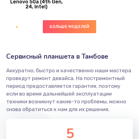
Lenovo 50a (4th Gen,
450 руб.
24, Intel)
Заказать
БОЛЬШЕ МОДЕЛЕЙ
Ремонт цепей питания платы
1490 руб.
Заказать
Сервисный планшета в Тамбове
Восстановление дорожек платы
Аккуратно, быстро и качественно наши мастера
400 руб.
проведут ремонт девайса. На постремонтный
Заказать
период предоставляется гарантия, поэтому
если во время дальнейшей эксплуатации
Замена слухового динамика
техники возникнут какие-то проблемы, можно
снова обратиться к нам для их решения.
350 руб.
Заказать
5
Настройка программного обеспечения