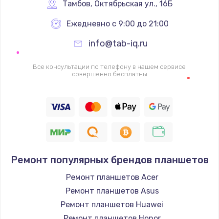
1340 руб.
Тамбов
,
 Октябрьская ул., 16Б
Заказать
Ежедневно с 9:00 до 21:00
info@tab-iq.ru
Ремонт петель крышки
990 руб.
Все консультации по телефону в нашем сервисе
совершенно бесплатны
Заказать
Настройка Wi-Fi
1260 руб.
Заказать
Замена шим-контроллера
Ремонт популярных брендов планшетов
3900 руб.
Ремонт планшетов Acer
Заказать
Ремонт планшетов Asus
Ремонт планшетов Huawei
Замена HDMI
Ремонт планшетов Honor