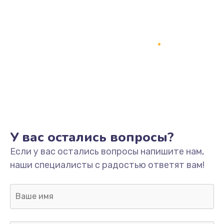
Заказать
Замена кнопки включения
2150 руб.
Заказать
Замена оперативной памяти
760 руб.
Заказать
У вас остались вопросы?
Замена процессора
Если у вас остались вопросы напишите нам,
1800 руб.
наши специалисты с радостью ответят вам!
Заказать
Замена системы охлаждения
1600 руб.