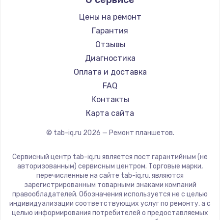
Microsoft
Ремонт разъема питания
BlackView
Цены на ремонт
1330 руб.
Amazon
Гарантия
Заказать
Aquarius
Отзывы
Philips
Диагностика
Замена видеокарты
Dell
Оплата и доставка
2100 руб.
HP
FAQ
Getac
Заказать
Контакты
ZTE
Карта сайта
Ремонт цепей питания
Google
© tab-iq.ru
2026
— Ремонт планшетов.
Navitel
3000 руб.
Teclast
Заказать
Сервисный центр tab-iq.ru является пост гарантийным (не
CHUWI
авторизованным) сервисным центром. Торговые марки,
перечисленные на сайте tab-iq.ru, являются
Замена материнской платы
зарегистрированным товарными знаками компаний
правообладателей. Обозначения используется не с целью
1590 руб.
индивидуализации соответствующих услуг по ремонту, а с
Заказать
целью информирования потребителей о предоставляемых