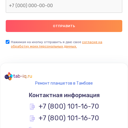
Заказать
Замена термопасты
990 руб.
Заказать
Нажимая на кнопку отправить я даю свое
согласие на
обработку моих персональных данных.
Замена контроллера питания
1490 руб.
Заказать
tab-iq.ru
Ремонт планшетов в Тамбове
Замена южного моста
Контактная информация
2300 руб.
+7 (800) 101-16-70
Заказать
+7 (800) 101-16-70
Замена вебкамеры