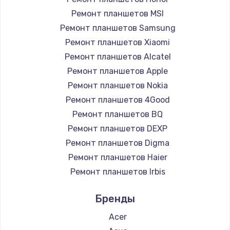
1200 руб.
Ремонт планшетов MSI
Заказать
Ремонт планшетов Samsung
Ремонт планшетов Xiaomi
Установка драйверов
Ремонт планшетов Alcatel
950 руб.
Ремонт планшетов Apple
Ремонт планшетов Nokia
Заказать
Ремонт планшетов 4Good
Замена жесткого диска
Ремонт планшетов BQ
Ремонт планшетов DEXP
1000 руб.
Ремонт планшетов Digma
Заказать
Ремонт планшетов Haier
Ремонт планшетов Irbis
Чистка от пыли
Ремонт планшетов Prestigio
1330 руб.
Бренды
Ремонт планшетов Microsoft
Заказать
Ремонт планшетов BlackView
Acer
Ремонт планшетов Amazon