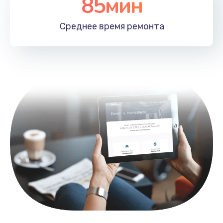
85мин
Замена лотка SIM
790 руб.
Среднее время
ремонта
Заказать
Замена северного моста
2300 руб.
Заказать
Восстановление данных
990 руб.
Заказать
Замена SSD
895 руб.
Заказать