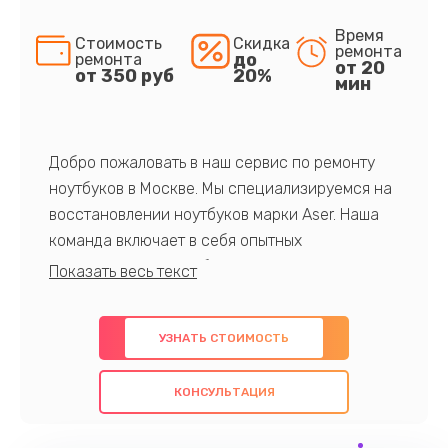
Время
Стоимость
Скидка
ремонта
до
ремонта
от 20
от 350 руб
20%
мин
Добро пожаловать в наш сервис по ремонту
ноутбуков в Москве. Мы специализируемся на
восстановлении ноутбуков марки Aser. Наша
команда включает в себя опытных
профессионалов с обширными знаниями и
многолетним опытом в данной области. Мы
предлагаем быстрый и качественный ремонт с
УЗНАТЬ СТОИМОСТЬ
использованием оригинальных компонентов, а
также гарантируем качество всех
КОНСУЛЬТАЦИЯ
проведенных работ. Наша цель - предоставить
клиентам надежное и профессиональное