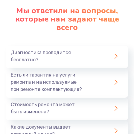
Замена клавиатуры
Мы ответили на вопросы,
которые нам задают чаще
1290 руб.
всего
Заказать
Замена корпуса
890 руб.
Диагностика проводится
бесплатно?
Заказать
Есть ли гарантия на услуги
Замена тачпада
ремонта и на используемые
990 руб.
при ремонте комплектующие?
Заказать
Стоимость ремонта может
Замена динамика
быть изменена?
1500 руб.
Какие документы выдает
Заказать