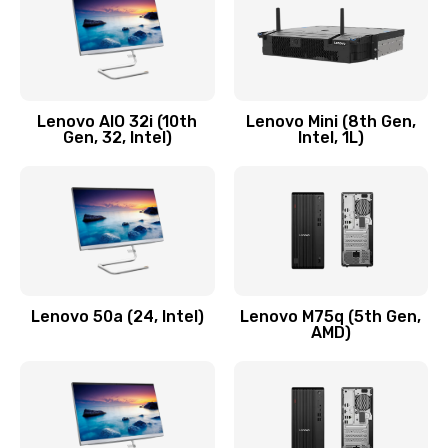
Заказать
Замена кнопки включения/выключения
600 руб.
Lenovo AIO 32i (10th
Lenovo Mini (8th Gen,
Заказать
Gen, 32, Intel)
Intel, 1L)
Замена разъема Micro, USB
590 руб.
Заказать
Замена шлейфа кнопок, дисплея
Lenovo 50a (24, Intel)
Lenovo M75q (5th Gen,
600 руб.
AMD)
Заказать
Чистка от пыли или влаги
1090 руб.