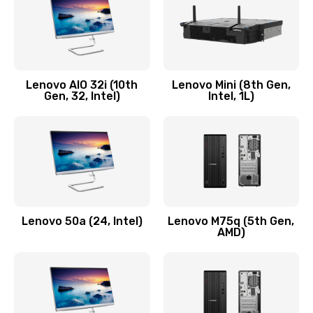
Заказать
Замена кнопки включения/выключения
600 руб.
Lenovo AIO 32i (10th
Lenovo Mini (8th Gen,
Заказать
Gen, 32, Intel)
Intel, 1L)
Замена разъема Micro, USB
590 руб.
Заказать
Замена шлейфа кнопок, дисплея
Lenovo 50a (24, Intel)
Lenovo M75q (5th Gen,
600 руб.
AMD)
Заказать
Чистка от пыли или влаги
1090 руб.