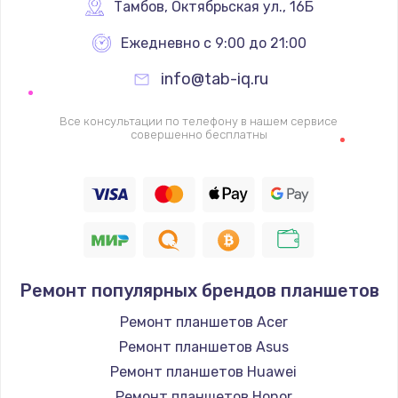
1340 руб.
Тамбов
,
 Октябрьская ул., 16Б
Заказать
Ежедневно с 9:00 до 21:00
info@tab-iq.ru
Ремонт петель крышки
990 руб.
Все консультации по телефону в нашем сервисе
совершенно бесплатны
Заказать
Настройка Wi-Fi
1260 руб.
Заказать
Замена шим-контроллера
Ремонт популярных брендов планшетов
3900 руб.
Ремонт планшетов Acer
Заказать
Ремонт планшетов Asus
Ремонт планшетов Huawei
Замена HDMI
Ремонт планшетов Honor