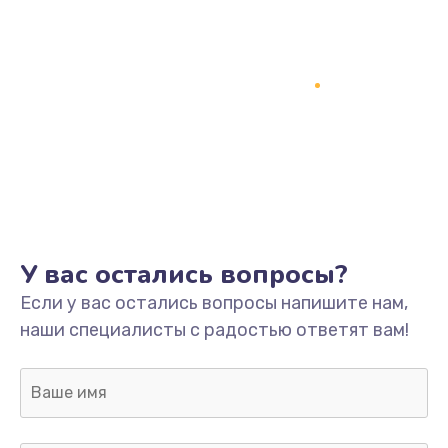
Заказать
Замена кнопки включения
2150 руб.
Заказать
Замена оперативной памяти
760 руб.
Заказать
У вас остались вопросы?
Замена процессора
Если у вас остались вопросы напишите нам,
1800 руб.
наши специалисты с радостью ответят вам!
Заказать
Замена системы охлаждения
1600 руб.