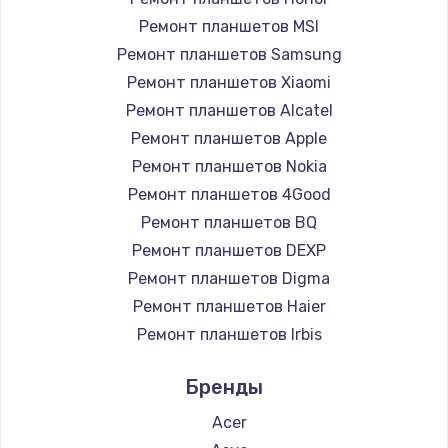
1200 руб.
Ремонт планшетов MSI
Заказать
Ремонт планшетов Samsung
Ремонт планшетов Xiaomi
Установка драйверов
Ремонт планшетов Alcatel
950 руб.
Ремонт планшетов Apple
Ремонт планшетов Nokia
Заказать
Ремонт планшетов 4Good
Замена жесткого диска
Ремонт планшетов BQ
Ремонт планшетов DEXP
1000 руб.
Ремонт планшетов Digma
Заказать
Ремонт планшетов Haier
Ремонт планшетов Irbis
Чистка от пыли
Ремонт планшетов Prestigio
1330 руб.
Бренды
Ремонт планшетов Microsoft
Заказать
Ремонт планшетов BlackView
Acer
Ремонт планшетов Amazon