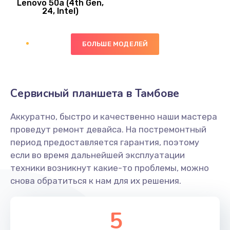
Lenovo 50a (4th Gen,
450 руб.
24, Intel)
Заказать
БОЛЬШЕ МОДЕЛЕЙ
Ремонт цепей питания платы
1490 руб.
Заказать
Сервисный планшета в Тамбове
Восстановление дорожек платы
Аккуратно, быстро и качественно наши мастера
400 руб.
проведут ремонт девайса. На постремонтный
Заказать
период предоставляется гарантия, поэтому
если во время дальнейшей эксплуатации
Замена слухового динамика
техники возникнут какие-то проблемы, можно
снова обратиться к нам для их решения.
350 руб.
Заказать
5
Настройка программного обеспечения