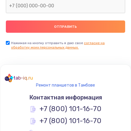
Заказать
Замена термопасты
990 руб.
Заказать
Нажимая на кнопку отправить я даю свое
согласие на
обработку моих персональных данных.
Замена контроллера питания
1490 руб.
Заказать
tab-iq.ru
Ремонт планшетов в Тамбове
Замена южного моста
Контактная информация
2300 руб.
+7 (800) 101-16-70
Заказать
+7 (800) 101-16-70
Замена вебкамеры