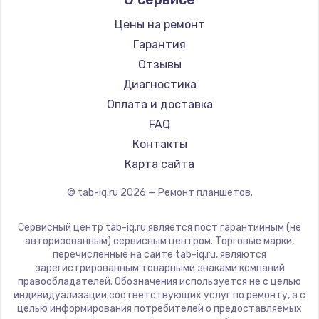
Microsoft
Ремонт разъема питания
BlackView
Цены на ремонт
1330 руб.
Amazon
Гарантия
Заказать
Aquarius
Отзывы
Philips
Диагностика
Замена видеокарты
Dell
Оплата и доставка
2100 руб.
HP
FAQ
Getac
Заказать
Контакты
ZTE
Карта сайта
Ремонт цепей питания
Google
© tab-iq.ru
2026
— Ремонт планшетов.
Navitel
3000 руб.
Teclast
Заказать
Сервисный центр tab-iq.ru является пост гарантийным (не
CHUWI
авторизованным) сервисным центром. Торговые марки,
перечисленные на сайте tab-iq.ru, являются
Замена материнской платы
зарегистрированным товарными знаками компаний
правообладателей. Обозначения используется не с целью
1590 руб.
индивидуализации соответствующих услуг по ремонту, а с
Заказать
целью информирования потребителей о предоставляемых