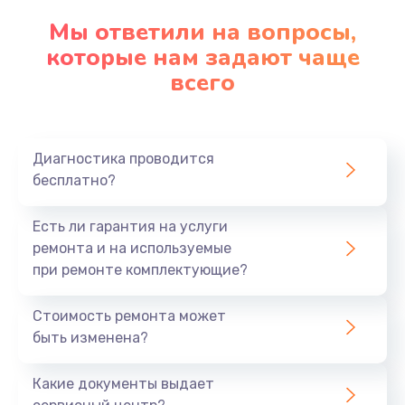
Замена клавиатуры
Мы ответили на вопросы,
которые нам задают чаще
1290 руб.
всего
Заказать
Замена корпуса
890 руб.
Диагностика проводится
бесплатно?
Заказать
Есть ли гарантия на услуги
Замена тачпада
ремонта и на используемые
990 руб.
при ремонте комплектующие?
Заказать
Стоимость ремонта может
Замена динамика
быть изменена?
1500 руб.
Какие документы выдает
Заказать