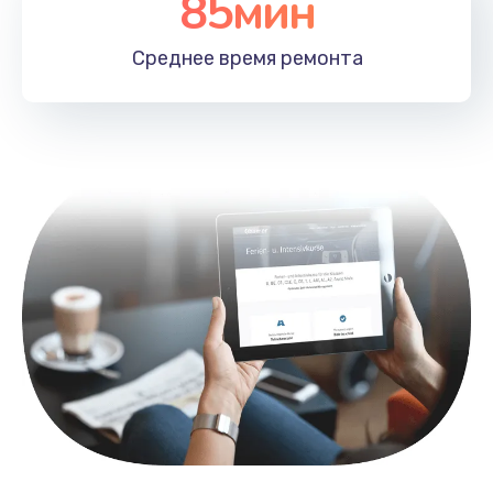
85мин
Замена лотка SIM
790 руб.
Среднее время
ремонта
Заказать
Замена северного моста
2300 руб.
Заказать
Восстановление данных
990 руб.
Заказать
Замена SSD
895 руб.
Заказать