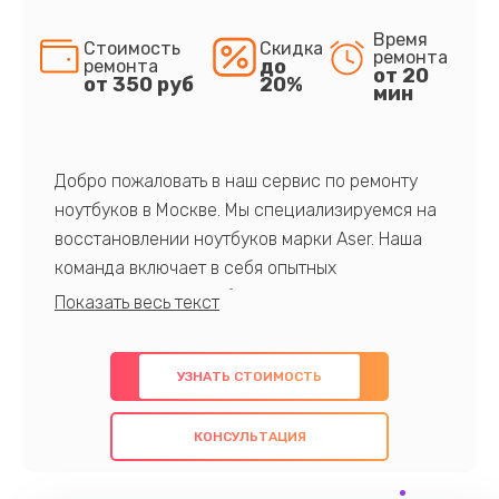
Время
Стоимость
Скидка
ремонта
до
ремонта
от 20
от 350 руб
20%
мин
Добро пожаловать в наш сервис по ремонту
ноутбуков в Москве. Мы специализируемся на
восстановлении ноутбуков марки Aser. Наша
команда включает в себя опытных
профессионалов с обширными знаниями и
многолетним опытом в данной области. Мы
предлагаем быстрый и качественный ремонт с
УЗНАТЬ СТОИМОСТЬ
использованием оригинальных компонентов, а
также гарантируем качество всех
КОНСУЛЬТАЦИЯ
проведенных работ. Наша цель - предоставить
клиентам надежное и профессиональное