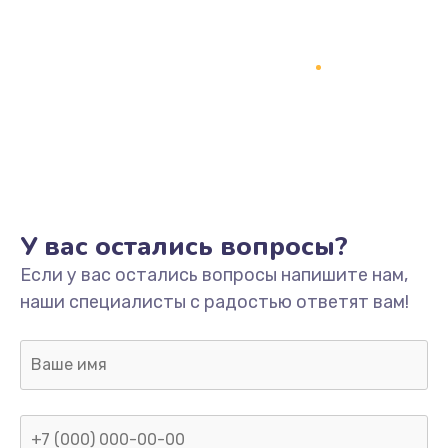
Замена кнопки включения
2150 руб.
Заказать
Замена оперативной памяти
760 руб.
Заказать
У вас остались вопросы?
Замена процессора
Если у вас остались вопросы напишите нам,
1800 руб.
наши специалисты с радостью ответят вам!
Заказать
Замена системы охлаждения
1600 руб.
Заказать