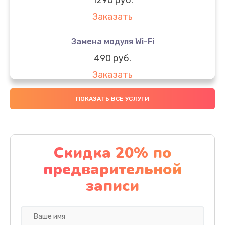
Заказать
Замена модуля Wi-Fi
490 руб.
Заказать
Замена микрофона
ПОКАЗАТЬ ВСЕ УСЛУГИ
1600 руб.
Заказать
Скидка 20% по
Замена аккумулятора
предварительной
1130 руб.
записи
Заказать
Замена дисплея (экрана)