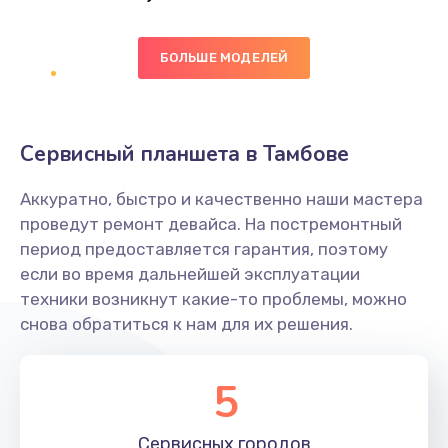
Заказать
БОЛЬШЕ МОДЕЛЕЙ
Ремонт цепей питания платы
1490 руб.
Заказать
Сервисный планшета в Тамбове
Восстановление дорожек платы
Аккуратно, быстро и качественно наши мастера
400 руб.
проведут ремонт девайса. На постремонтный
Заказать
период предоставляется гарантия, поэтому
если во время дальнейшей эксплуатации
Замена слухового динамика
техники возникнут какие-то проблемы, можно
снова обратиться к нам для их решения.
350 руб.
Заказать
5
Настройка программного обеспечения
Сервисных
городов
500 руб.