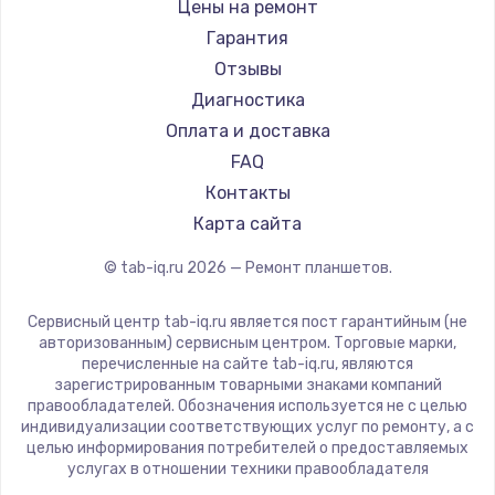
BlackView
Цены на ремонт
1330 руб.
Amazon
Гарантия
Заказать
Aquarius
Отзывы
Philips
Диагностика
Замена видеокарты
Dell
Оплата и доставка
2100 руб.
HP
FAQ
Getac
Заказать
Контакты
ZTE
Карта сайта
Ремонт цепей питания
Google
© tab-iq.ru
2026
— Ремонт планшетов.
Navitel
3000 руб.
Teclast
Заказать
Сервисный центр tab-iq.ru является пост гарантийным (не
CHUWI
авторизованным) сервисным центром. Торговые марки,
перечисленные на сайте tab-iq.ru, являются
Замена материнской платы
зарегистрированным товарными знаками компаний
правообладателей. Обозначения используется не с целью
1590 руб.
индивидуализации соответствующих услуг по ремонту, а с
Заказать
целью информирования потребителей о предоставляемых
услугах в отношении техники правообладателя