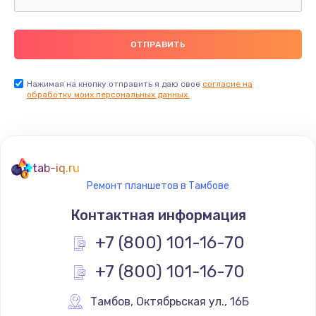
Замена термопасты
990 руб.
Заказать
Нажимая на кнопку отправить я даю свое
согласие на
обработку моих персональных данных.
Замена контроллера питания
1490 руб.
Заказать
tab-iq.ru
Ремонт планшетов в Тамбове
Замена южного моста
Контактная информация
2300 руб.
+7 (800) 101-16-70
Заказать
+7 (800) 101-16-70
Замена вебкамеры
1340 руб.
Тамбов
,
 Октябрьская ул., 16Б