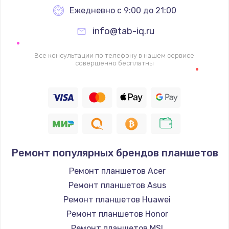
Заказать
Ежедневно с 9:00 до 21:00
info@tab-iq.ru
Ремонт петель крышки
990 руб.
Все консультации по телефону в нашем сервисе
совершенно бесплатны
Заказать
Настройка Wi-Fi
1260 руб.
Заказать
Замена шим-контроллера
Ремонт популярных брендов планшетов
3900 руб.
Ремонт планшетов Acer
Заказать
Ремонт планшетов Asus
Ремонт планшетов Huawei
Замена HDMI
Ремонт планшетов Honor
1200 руб.
Ремонт планшетов MSI