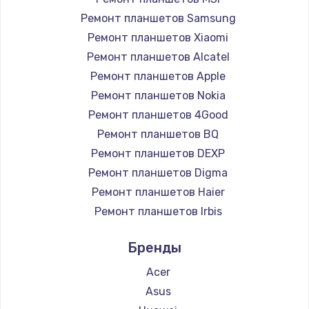
Заказать
Ремонт планшетов Samsung
Ремонт планшетов Xiaomi
Установка драйверов
Ремонт планшетов Alcatel
950 руб.
Ремонт планшетов Apple
Ремонт планшетов Nokia
Заказать
Ремонт планшетов 4Good
Замена жесткого диска
Ремонт планшетов BQ
Ремонт планшетов DEXP
1000 руб.
Ремонт планшетов Digma
Заказать
Ремонт планшетов Haier
Ремонт планшетов Irbis
Чистка от пыли
Ремонт планшетов Prestigio
1330 руб.
Бренды
Ремонт планшетов Microsoft
Заказать
Ремонт планшетов BlackView
Acer
Ремонт планшетов Amazon
Asus
Настройка ОС
Ремонт планшетов Aquarius