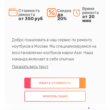
Время
Стоимость
Скидка
ремонта
до
ремонта
от 20
от 350 руб
20%
мин
Добро пожаловать в наш сервис по ремонту
ноутбуков в Москве. Мы специализируемся на
восстановлении ноутбуков марки Aser. Наша
команда включает в себя опытных
профессионалов с обширными знаниями и
многолетним опытом в данной области. Мы
предлагаем быстрый и качественный ремонт с
УЗНАТЬ СТОИМОСТЬ
использованием оригинальных компонентов, а
также гарантируем качество всех
КОНСУЛЬТАЦИЯ
проведенных работ. Наша цель - предоставить
клиентам надежное и профессиональное