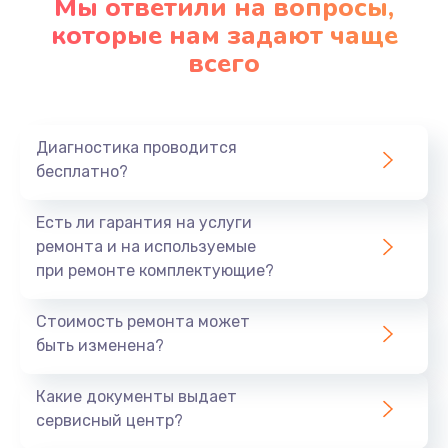
Мы ответили на вопросы,
которые нам задают чаще
1290 руб.
всего
Заказать
Замена корпуса
890 руб.
Диагностика проводится
бесплатно?
Заказать
Есть ли гарантия на услуги
Замена тачпада
ремонта и на используемые
990 руб.
при ремонте комплектующие?
Заказать
Стоимость ремонта может
Замена динамика
быть изменена?
1500 руб.
Какие документы выдает
Заказать
сервисный центр?