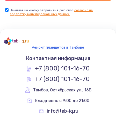
Замена USB порта
Нажимая на кнопку отправить я даю свое
согласие на
обработку моих персональных данных.
1560 руб.
Заказать
Замена разъёмов (HDMI, DVI, Дисплей порта)
tab-iq.ru
1800 руб.
Ремонт планшетов в Тамбове
Заказать
Контактная информация
Замена тачпада
+7 (800) 101-16-70
1660 руб.
+7 (800) 101-16-70
Заказать
Тамбов
,
 Октябрьская ул., 16Б
Замена контроллера питания
Ежедневно с 9:00 до 21:00
1490 руб.
info@tab-iq.ru
Заказать