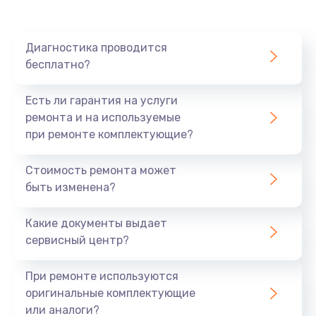
640 руб.
Заказать
Диагностика проводится
бесплатно?
Замена разъема
790 руб.
Есть ли гарантия на услуги
Заказать
ремонта и на используемые
при ремонте комплектующие?
Замена шим-контроллера
Стоимость ремонта может
3900 руб.
быть изменена?
Заказать
Какие документы выдает
Замена клавиатуры
сервисный центр?
1490 руб.
При ремонте используются
Заказать
оригинальные комплектующие
или аналоги?
Замена SSD