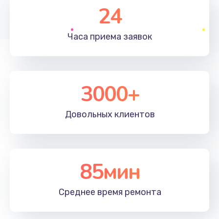
Заказать
24
Замена полифонического динамика
Часа приема
заявок
530 руб.
Заказать
3000+
Замена передней камеры
900 руб.
Довольных
клиентов
Заказать
Замена кнопок громкости
670 руб.
85мин
Заказать
Среднее время
ремонта
Замена голосового динамика
780 руб.