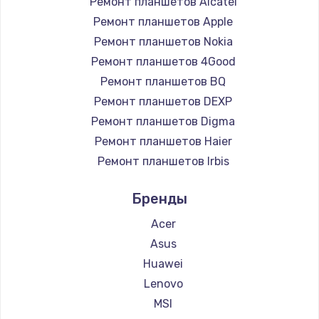
Ремонт планшетов Alcatel
Заказать
Ремонт планшетов Apple
Замена жесткого диска
Ремонт планшетов Nokia
Ремонт планшетов 4Good
1250 руб.
Ремонт планшетов BQ
Заказать
Ремонт планшетов DEXP
Ремонт планшетов Digma
Ремонт цепей питания
Ремонт планшетов Haier
3000 руб.
Ремонт планшетов Irbis
Заказать
Ремонт планшетов Prestigio
Бренды
Ремонт планшетов Microsoft
Замена видеокарты
Ремонт планшетов BlackView
Acer
2100 руб.
Ремонт планшетов Amazon
Asus
Заказать
Ремонт планшетов Aquarius
Huawei
Ремонт планшетов Philips
Lenovo
Ремонт разъема питания
Ремонт планшетов Dell
MSI
1745 руб.