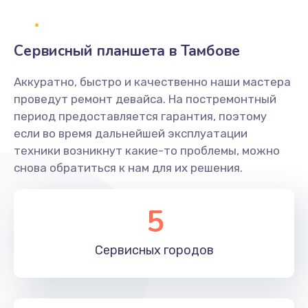
Замена NFC антенны
Сервисный планшета в Тамбове
650 руб.
Заказать
Аккуратно, быстро и качественно наши мастера
проведут ремонт девайса. На постремонтный
Замена кнопки включения/выключения
период предоставляется гарантия, поэтому
если во время дальнейшей эксплуатации
790 руб.
техники возникнут какие-то проблемы, можно
Заказать
снова обратиться к нам для их решения.
Замена разъёма наушников (гарнитуры)
5
800 руб.
Заказать
Сервисных
городов
Замена разъема SIM
790 руб.