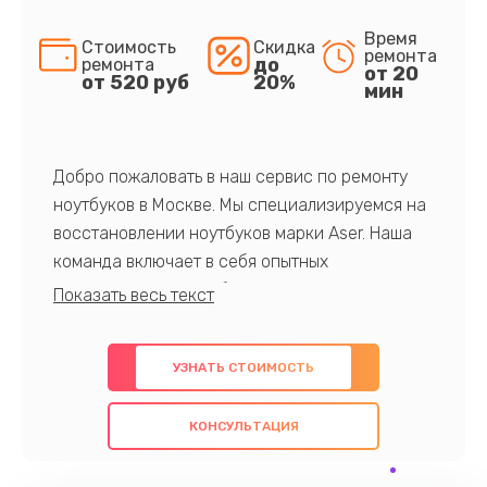
Время
Стоимость
Скидка
ремонта
до
ремонта
от 20
от 520 руб
20%
мин
Добро пожаловать в наш сервис по ремонту
ноутбуков в Москве. Мы специализируемся на
восстановлении ноутбуков марки Aser. Наша
команда включает в себя опытных
профессионалов с обширными знаниями и
многолетним опытом в данной области. Мы
предлагаем быстрый и качественный ремонт с
УЗНАТЬ СТОИМОСТЬ
использованием оригинальных компонентов, а
также гарантируем качество всех
КОНСУЛЬТАЦИЯ
проведенных работ. Наша цель - предоставить
клиентам надежное и профессиональное