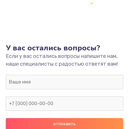
Замена термопасты
995 руб.
Заказать
Замена системы охлаждения
1550 руб.
У вас остались вопросы?
Заказать
Если у вас остались вопросы напишите нам,
наши специалисты с радостью ответят вам!
Замена оперативной памяти
1160 руб.
Заказать
Замена звуковой карты
1600 руб.
Заказать