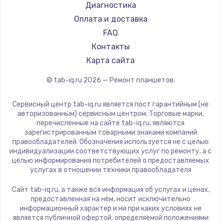
1430 руб.
Philips
Диагностика
Dell
Оплата и доставка
Заказать
HP
FAQ
Чистка от пыли
Getac
Контакты
ZTE
1330 руб.
Карта сайта
Google
Заказать
© tab-iq.ru
2026
— Ремонт планшетов.
Navitel
Teclast
Замена южного моста
Сервисный центр tab-iq.ru является пост гарантийным (не
CHUWI
авторизованным) сервисным центром. Торговые марки,
2600 руб.
перечисленные на сайте tab-iq.ru, являются
зарегистрированным товарными знаками компаний
Заказать
правообладателей. Обозначения используется не с целью
индивидуализации соответствующих услуг по ремонту, а с
Замена материнской платы
целью информирования потребителей о предоставляемых
услугах в отношении техники правообладателя
1690 руб.
Сайт tab-iq.ru, а также вся информация об услугах и ценах,
Заказать
предоставленная на нём, носит исключительно
информационный характер и ни при каких условиях не
является публичной офертой, определяемой положениями