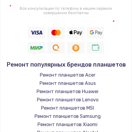
Все консультации по телефону в нашем сервисе
Настройка Wi-Fi
совершенно бесплатны
1530 руб.
Заказать
Ремонт петель крышки
990 руб.
Ремонт популярных брендов планшетов
Заказать
Ремонт планшетов Acer
Замена вебкамеры
Ремонт планшетов Asus
1740 руб.
Ремонт планшетов Huawei
Ремонт планшетов Lenovo
Заказать
Ремонт планшетов MSI
Установка драйверов
Ремонт планшетов Samsung
1225 руб.
Ремонт планшетов Xiaomi