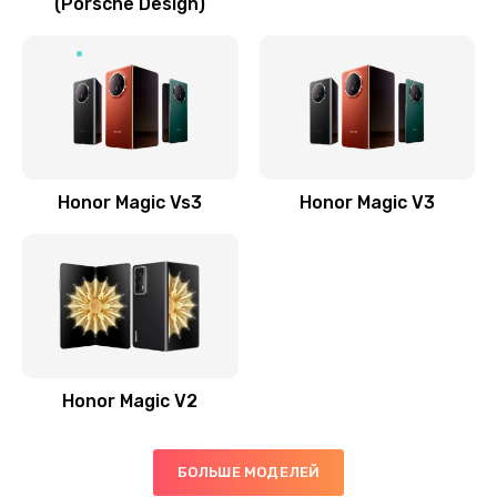
(Porsche Design)
Замена антенны
520 руб.
Заказать
Замена сканера отпечатка пальца
530 руб.
Honor Magic Vs3
Honor Magic V3
Заказать
Замена аудио-разъема
540 руб.
Заказать
Honor Magic V2
Замена стекла (экрана)
790 руб.
БОЛЬШЕ МОДЕЛЕЙ
Заказать