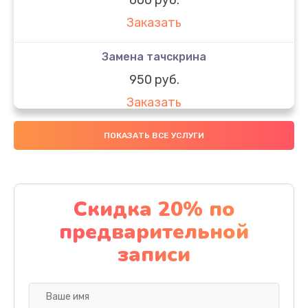
Заказать
Замена тачскрина
950 руб.
Заказать
Замена динамиков
ПОКАЗАТЬ ВСЕ УСЛУГИ
710 руб.
Заказать
Скидка 20% по
Замена стекла
предварительной
990 руб.
записи
Заказать
Замена задней камеры