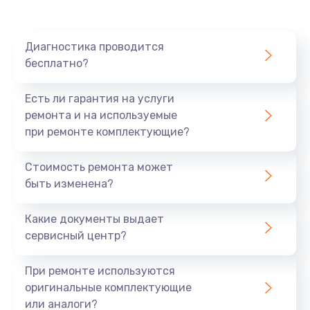
640 руб.
Заказать
Диагностика проводится
бесплатно?
Замена разъема
790 руб.
Есть ли гарантия на услуги
Заказать
ремонта и на используемые
при ремонте комплектующие?
Замена шим-контроллера
Стоимость ремонта может
3900 руб.
быть изменена?
Заказать
Какие документы выдает
Замена клавиатуры
сервисный центр?
1490 руб.
При ремонте используются
Заказать
оригинальные комплектующие
или аналоги?
Замена SSD