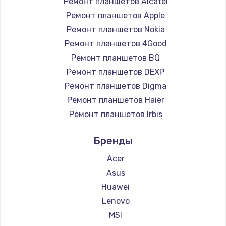
Ремонт планшетов Alcatel
Заказать
Ремонт планшетов Apple
Замена жесткого диска
Ремонт планшетов Nokia
Ремонт планшетов 4Good
1250 руб.
Ремонт планшетов BQ
Заказать
Ремонт планшетов DEXP
Ремонт планшетов Digma
Ремонт цепей питания
Ремонт планшетов Haier
3000 руб.
Ремонт планшетов Irbis
Заказать
Ремонт планшетов Prestigio
Бренды
Ремонт планшетов Microsoft
Замена видеокарты
Ремонт планшетов BlackView
Acer
2100 руб.
Ремонт планшетов Amazon
Asus
Заказать
Ремонт планшетов Aquarius
Huawei
Ремонт планшетов Philips
Lenovo
Ремонт разъема питания
Ремонт планшетов Dell
MSI
1745 руб.