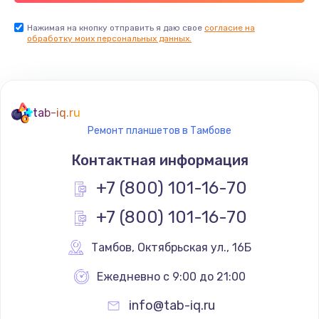
Замена USB порта
Нажимая на кнопку отправить я даю свое
согласие на
обработку моих персональных данных.
1560 руб.
Заказать
Замена разъёмов (HDMI, DVI, Дисплей порта)
tab-iq.ru
1800 руб.
Ремонт планшетов в Тамбове
Заказать
Контактная информация
Замена тачпада
+7 (800) 101-16-70
1660 руб.
+7 (800) 101-16-70
Заказать
Тамбов
,
 Октябрьская ул., 16Б
Замена контроллера питания
Ежедневно с 9:00 до 21:00
1490 руб.
info@tab-iq.ru
Заказать