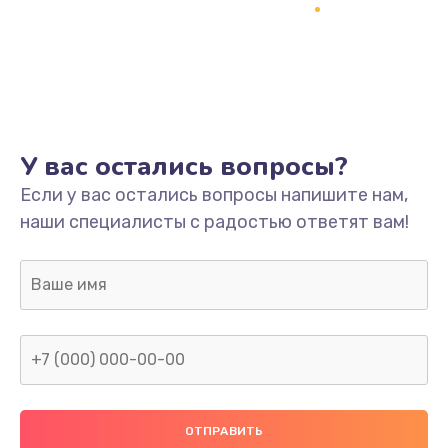
Замена термопасты
995 руб.
Заказать
Замена системы охлаждения
1550 руб.
У вас остались вопросы?
Заказать
Если у вас остались вопросы напишите нам,
наши специалисты с радостью ответят вам!
Замена оперативной памяти
1160 руб.
Заказать
Замена звуковой карты
1600 руб.
Заказать