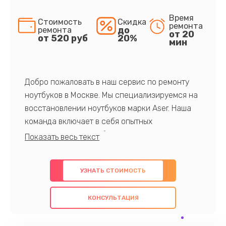
Время
Стоимость
Скидка
ремонта
до
ремонта
от 20
от 520 руб
20%
мин
Добро пожаловать в наш сервис по ремонту
ноутбуков в Москве. Мы специализируемся на
восстановлении ноутбуков марки Aser. Наша
команда включает в себя опытных
профессионалов с обширными знаниями и
многолетним опытом в данной области. Мы
предлагаем быстрый и качественный ремонт с
УЗНАТЬ СТОИМОСТЬ
использованием оригинальных компонентов, а
также гарантируем качество всех
КОНСУЛЬТАЦИЯ
проведенных работ. Наша цель - предоставить
клиентам надежное и профессиональное