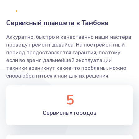
Замена NFC антенны
Сервисный планшета в Тамбове
650 руб.
Заказать
Аккуратно, быстро и качественно наши мастера
проведут ремонт девайса. На постремонтный
Замена кнопки включения/выключения
период предоставляется гарантия, поэтому
если во время дальнейшей эксплуатации
790 руб.
техники возникнут какие-то проблемы, можно
Заказать
снова обратиться к нам для их решения.
Замена разъёма наушников (гарнитуры)
5
800 руб.
Заказать
Сервисных
городов
Замена разъема SIM
790 руб.