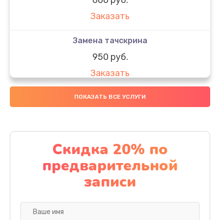
Заказать
Замена тачскрина
950 руб.
Заказать
Замена динамиков
ПОКАЗАТЬ ВСЕ УСЛУГИ
710 руб.
Заказать
Скидка 20% по
Замена стекла
предварительной
990 руб.
записи
Заказать
Замена задней камеры