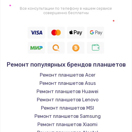
Все консультации по телефону в нашем сервисе
Настройка Wi-Fi
совершенно бесплатны
1530 руб.
Заказать
Ремонт петель крышки
990 руб.
Ремонт популярных брендов планшетов
Заказать
Ремонт планшетов Acer
Замена вебкамеры
Ремонт планшетов Asus
1740 руб.
Ремонт планшетов Huawei
Ремонт планшетов Lenovo
Заказать
Ремонт планшетов MSI
Установка драйверов
Ремонт планшетов Samsung
1225 руб.
Ремонт планшетов Xiaomi