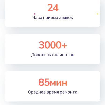
Заказать
24
Замена полифонического динамика
Часа приема
заявок
530 руб.
Заказать
3000+
Замена передней камеры
900 руб.
Довольных
клиентов
Заказать
Замена кнопок громкости
670 руб.
85мин
Заказать
Среднее время
ремонта
Замена голосового динамика
780 руб.