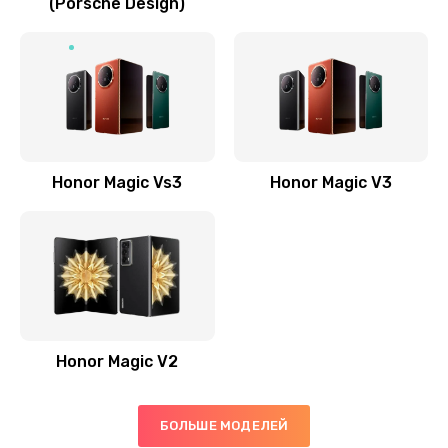
(Porsche Design)
Замена антенны
520 руб.
Заказать
Замена сканера отпечатка пальца
530 руб.
Honor Magic Vs3
Honor Magic V3
Заказать
Замена аудио-разъема
540 руб.
Заказать
Honor Magic V2
Замена стекла (экрана)
790 руб.
БОЛЬШЕ МОДЕЛЕЙ
Заказать