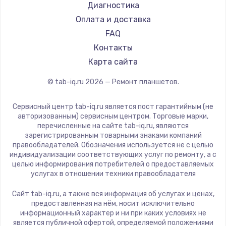
1430 руб.
Philips
Диагностика
Dell
Оплата и доставка
Заказать
HP
FAQ
Чистка от пыли
Getac
Контакты
ZTE
1330 руб.
Карта сайта
Google
Заказать
© tab-iq.ru
2026
— Ремонт планшетов.
Navitel
Teclast
Замена южного моста
Сервисный центр tab-iq.ru является пост гарантийным (не
CHUWI
авторизованным) сервисным центром. Торговые марки,
2600 руб.
перечисленные на сайте tab-iq.ru, являются
зарегистрированным товарными знаками компаний
Заказать
правообладателей. Обозначения используется не с целью
индивидуализации соответствующих услуг по ремонту, а с
Замена материнской платы
целью информирования потребителей о предоставляемых
услугах в отношении техники правообладателя
1690 руб.
Сайт tab-iq.ru, а также вся информация об услугах и ценах,
Заказать
предоставленная на нём, носит исключительно
информационный характер и ни при каких условиях не
является публичной офертой, определяемой положениями