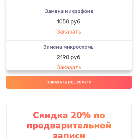
Замена микрофона
1050 руб.
Заказать
Замена микросхемы
2190 руб.
Заказать
Замена передней камеры
ПОКАЗАТЬ ВСЕ УСЛУГИ
490 руб.
Заказать
Скидка 20% по
Замена полифонического динамика
предварительной
390 руб.
записи