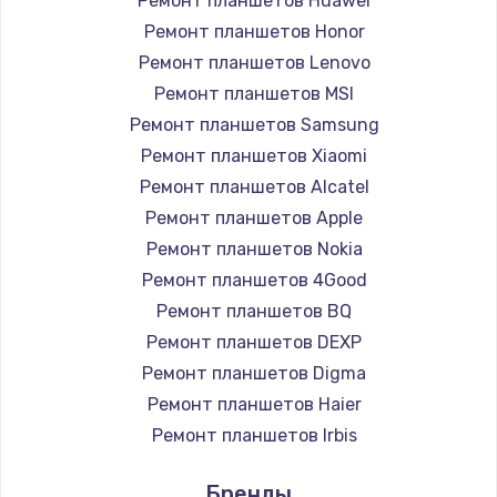
Ремонт планшетов Huawei
Замена вебкамеры
Ремонт планшетов Honor
1260 руб.
Ремонт планшетов Lenovo
Заказать
Ремонт планшетов MSI
Ремонт планшетов Samsung
Ремонт петель крышки
Ремонт планшетов Xiaomi
990 руб.
Ремонт планшетов Alcatel
Заказать
Ремонт планшетов Apple
Ремонт планшетов Nokia
Настройка Wi-Fi
Ремонт планшетов 4Good
1030 руб.
Ремонт планшетов BQ
Ремонт планшетов DEXP
Заказать
Ремонт планшетов Digma
Замена шим-контроллера
Ремонт планшетов Haier
3900 руб.
Ремонт планшетов Irbis
Ремонт планшетов Prestigio
Заказать
Бренды