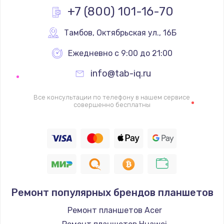
+7 (800) 101-16-70
1600 руб.
Заказать
Тамбов
,
 Октябрьская ул., 16Б
Ежедневно с 9:00 до 21:00
Ремонт цепей питания
2500 руб.
info@tab-iq.ru
Заказать
Все консультации по телефону в нашем сервисе
совершенно бесплатны
Замена жесткого диска
750 руб.
Заказать
Установка драйверов
725 руб.
Ремонт популярных брендов планшетов
Заказать
Ремонт планшетов Acer