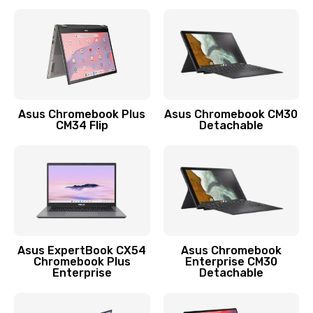
390 руб.
Заказать
Защита гидрогелевой пленкой
1290 руб.
Заказать
Asus Chromebook Plus
Asus Chromebook CM30
CM34 Flip
Detachable
Замена экрана
1145 руб.
Заказать
Замена аккумулятора
890 руб.
Asus ExpertBook CX54
Asus Chromebook
Chromebook Plus
Enterprise CM30
Заказать
Enterprise
Detachable
Замена задней крышки