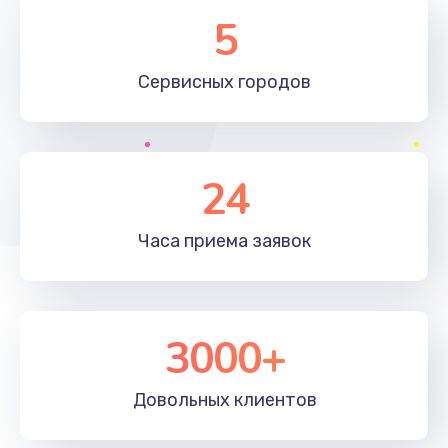
Замена элемента
5
1190 руб.
Сервисных
городов
Заказать
Замена материнской платы
1330 руб.
24
Заказать
Часа приема
заявок
Замена клавиатуры
1190 руб.
Заказать
3000+
Замена корпуса
890 руб.
Довольных
клиентов
Заказать