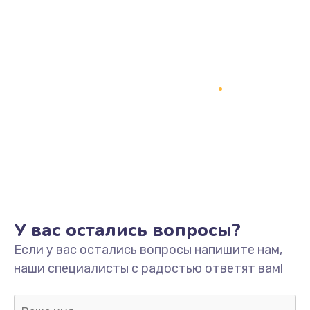
Заказать
Замена процессора
1800 руб.
Заказать
Замена системы охлаждения
1500 руб.
Заказать
Замена термопасты
У вас остались вопросы?
995 руб.
Если у вас остались вопросы напишите нам,
Заказать
наши специалисты с радостью ответят вам!
Замена шлейфа матрицы