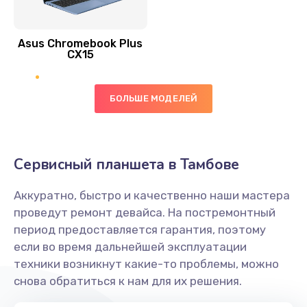
390 руб.
Asus Chromebook Plus
Заказать
CX15
Замена вибромотора
БОЛЬШЕ МОДЕЛЕЙ
890 руб.
Заказать
Замена голосового динамика
Сервисный планшета в Тамбове
490 руб.
Аккуратно, быстро и качественно наши мастера
Заказать
проведут ремонт девайса. На постремонтный
период предоставляется гарантия, поэтому
Замена основной камеры
если во время дальнейшей эксплуатации
490 руб.
техники возникнут какие-то проблемы, можно
снова обратиться к нам для их решения.
Заказать