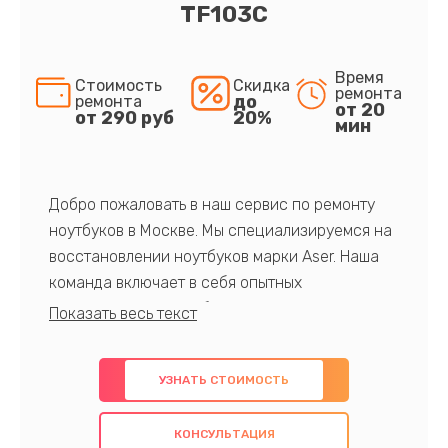
TF103C
Время
Стоимость
Скидка
ремонта
до
ремонта
от 20
от 290 руб
20%
мин
Добро пожаловать в наш сервис по ремонту
ноутбуков в Москве. Мы специализируемся на
восстановлении ноутбуков марки Aser. Наша
команда включает в себя опытных
профессионалов с обширными знаниями и
многолетним опытом в данной области. Мы
предлагаем быстрый и качественный ремонт с
УЗНАТЬ СТОИМОСТЬ
использованием оригинальных компонентов, а
также гарантируем качество всех
КОНСУЛЬТАЦИЯ
проведенных работ. Наша цель - предоставить