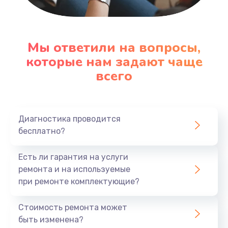
Настройка ОС
1090 руб.
Мы ответили на вопросы,
которые нам задают чаще
Заказать
всего
Ремонт подсветки
1200 руб.
Заказать
Диагностика проводится
бесплатно?
Настройка BIOS
Есть ли гарантия на услуги
930 руб.
ремонта и на используемые
Заказать
при ремонте комплектующие?
Замена SSD
Стоимость ремонта может
1045 руб.
быть изменена?