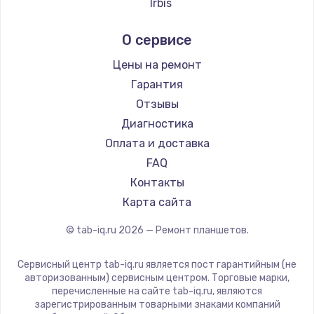
Irbis
Prestigio
О сервисе
Microsoft
BlackView
Цены на ремонт
Amazon
Гарантия
Aquarius
Отзывы
Philips
Диагностика
Dell
Оплата и доставка
HP
FAQ
Getac
Контакты
ZTE
Карта сайта
Google
© tab-iq.ru
2026
— Ремонт планшетов.
Navitel
Teclast
Сервисный центр tab-iq.ru является пост гарантийным (не
CHUWI
авторизованным) сервисным центром. Торговые марки,
перечисленные на сайте tab-iq.ru, являются
зарегистрированным товарными знаками компаний