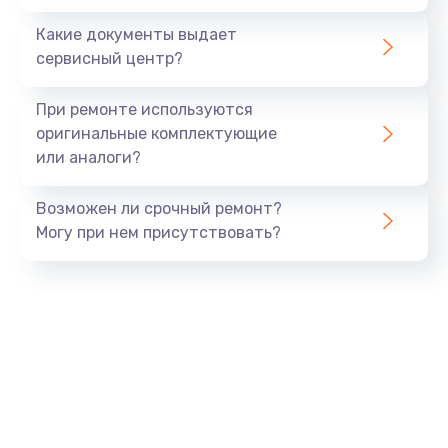
Заказать
Какие документы выдает
сервисный центр?
Восстановление данных
990 руб.
При ремонте используются
Заказать
оригинальные комплектующие
или аналоги?
Замена USB порта
Возможен ли срочный ремонт?
1060 руб.
Могу при нем присутствовать?
Заказать
Замена звуковой карты
1100 руб.
Заказать
Замена оперативной памяти
890 руб.