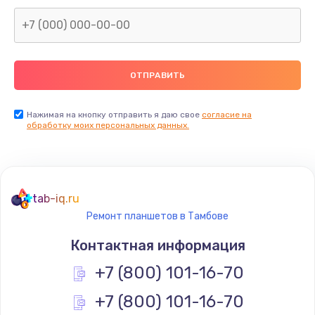
Заказать
Замена северного моста
2600 руб.
Заказать
Нажимая на кнопку отправить я даю свое
согласие на
Замена видеочипа
обработку моих персональных данных.
2745 руб.
Заказать
tab-iq.ru
Ремонт разъема питания
Ремонт планшетов в Тамбове
745 руб.
Контактная информация
Заказать
+7 (800) 101-16-70
Замена видеокарты
+7 (800) 101-16-70
1600 руб.