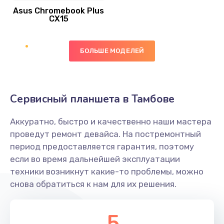
Asus Chromebook Plus
Заказать
CX15
Замена вибромотора
БОЛЬШЕ МОДЕЛЕЙ
890 руб.
Заказать
Замена голосового динамика
Сервисный планшета в Тамбове
490 руб.
Аккуратно, быстро и качественно наши мастера
Заказать
проведут ремонт девайса. На постремонтный
период предоставляется гарантия, поэтому
Замена основной камеры
если во время дальнейшей эксплуатации
490 руб.
техники возникнут какие-то проблемы, можно
снова обратиться к нам для их решения.
Заказать
Замена элемента
5