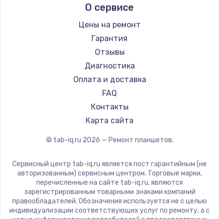
О сервисе
Microsoft
BlackView
Цены на ремонт
Amazon
Гарантия
Aquarius
Отзывы
Philips
Диагностика
Dell
Оплата и доставка
HP
FAQ
Getac
Контакты
ZTE
Карта сайта
Google
© tab-iq.ru
2026
— Ремонт планшетов.
Navitel
Teclast
Сервисный центр tab-iq.ru является пост гарантийным (не
CHUWI
авторизованным) сервисным центром. Торговые марки,
перечисленные на сайте tab-iq.ru, являются
зарегистрированным товарными знаками компаний
правообладателей. Обозначения используется не с целью
индивидуализации соответствующих услуг по ремонту, а с