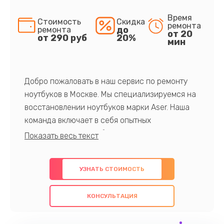
Время
Стоимость
Скидка
ремонта
до
ремонта
от 20
от 290 руб
20%
мин
Добро пожаловать в наш сервис по ремонту
ноутбуков в Москве. Мы специализируемся на
восстановлении ноутбуков марки Aser. Наша
команда включает в себя опытных
профессионалов с обширными знаниями и
многолетним опытом в данной области. Мы
предлагаем быстрый и качественный ремонт с
УЗНАТЬ СТОИМОСТЬ
использованием оригинальных компонентов, а
также гарантируем качество всех
КОНСУЛЬТАЦИЯ
проведенных работ. Наша цель - предоставить
клиентам надежное и профессиональное