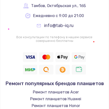
Заказать
Тамбов
,
 Октябрьская ул., 16Б
Ежедневно с 9:00 до 21:00
Ремонт цепей питания
2500 руб.
info@tab-iq.ru
Заказать
Все консультации по телефону в нашем сервисе
совершенно бесплатны
Замена жесткого диска
750 руб.
Заказать
Установка драйверов
725 руб.
Ремонт популярных брендов планшетов
Заказать
Ремонт планшетов Acer
Ремонт планшетов Huawei
Замена вебкамеры
Ремонт планшетов Honor