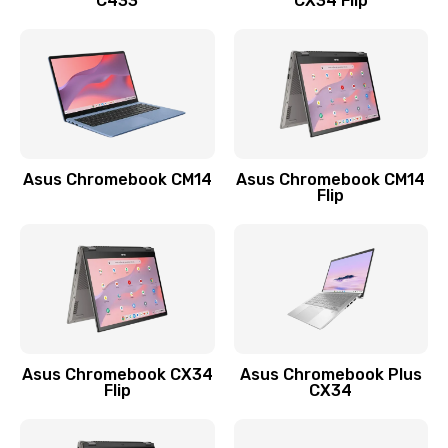
C433
CX34 Flip
Замена сканера отпечатка
790 руб.
Заказать
Замена разъема зарядки (питания)
390 руб.
Asus Chromebook CM14
Asus Chromebook CM14
Flip
Заказать
Замена разъёма наушников (гарнитуры)
390 руб.
Заказать
Замена кнопок громкости
Asus Chromebook CX34
Asus Chromebook Plus
Flip
CX34
390 руб.
Заказать