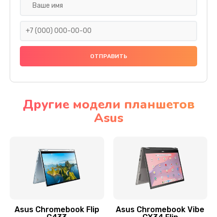
Замена разъема SIM
290 руб.
Заказать
Сбор/Разбор
1490 руб.
Заказать
Другие модели планшетов
Asus
Чистка динамика и микрофонов (с разбором)
1790 руб.
Заказать
Замена кнопки Home (домой)
890 руб.
Заказать
Asus Chromebook Flip
Asus Chromebook Vibe