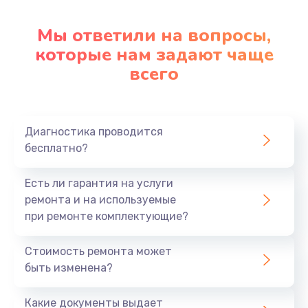
Настройка ОС
1090 руб.
Мы ответили на вопросы,
которые нам задают чаще
Заказать
всего
Ремонт подсветки
1200 руб.
Заказать
Диагностика проводится
бесплатно?
Настройка BIOS
Есть ли гарантия на услуги
930 руб.
ремонта и на используемые
Заказать
при ремонте комплектующие?
Замена SSD
Стоимость ремонта может
1045 руб.
быть изменена?
Заказать
Какие документы выдает