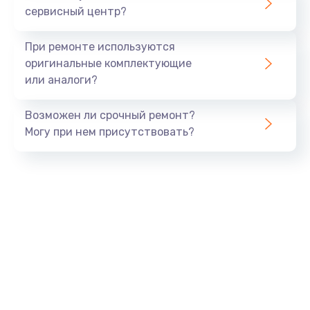
сервисный центр?
Восстановление данных
990 руб.
При ремонте используются
Заказать
оригинальные комплектующие
или аналоги?
Замена USB порта
Возможен ли срочный ремонт?
1060 руб.
Могу при нем присутствовать?
Заказать
Замена звуковой карты
1100 руб.
Заказать
Замена оперативной памяти
890 руб.
Заказать