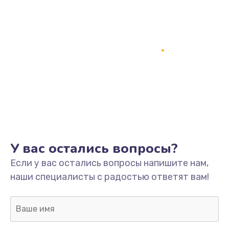
Замена процессора
1800 руб.
Заказать
Замена системы охлаждения
1500 руб.
Заказать
Замена термопасты
У вас остались вопросы?
995 руб.
Если у вас остались вопросы напишите нам,
Заказать
наши специалисты с радостью ответят вам!
Замена шлейфа матрицы
960 руб.