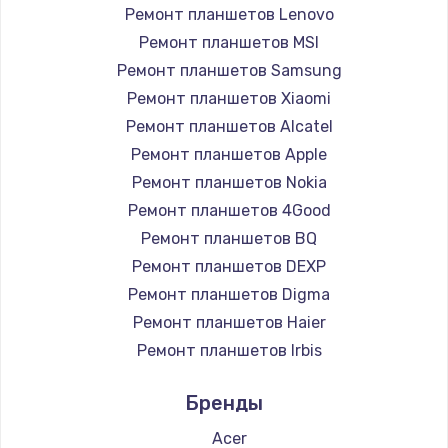
1260 руб.
Ремонт планшетов Lenovo
Заказать
Ремонт планшетов MSI
Ремонт планшетов Samsung
Ремонт петель крышки
Ремонт планшетов Xiaomi
990 руб.
Ремонт планшетов Alcatel
Заказать
Ремонт планшетов Apple
Ремонт планшетов Nokia
Настройка Wi-Fi
Ремонт планшетов 4Good
1030 руб.
Ремонт планшетов BQ
Ремонт планшетов DEXP
Заказать
Ремонт планшетов Digma
Замена шим-контроллера
Ремонт планшетов Haier
3900 руб.
Ремонт планшетов Irbis
Ремонт планшетов Prestigio
Заказать
Бренды
Ремонт планшетов Microsoft
Замена HDMI
Ремонт планшетов BlackView
Acer