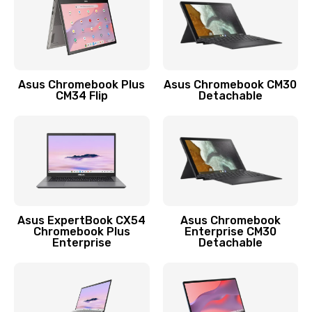
Защита гидрогелевой пленкой
1290 руб.
Заказать
Asus Chromebook Plus
Asus Chromebook CM30
CM34 Flip
Detachable
Замена экрана
1145 руб.
Заказать
Замена аккумулятора
890 руб.
Asus ExpertBook CX54
Asus Chromebook
Chromebook Plus
Enterprise CM30
Заказать
Enterprise
Detachable
Замена задней крышки
490 руб.