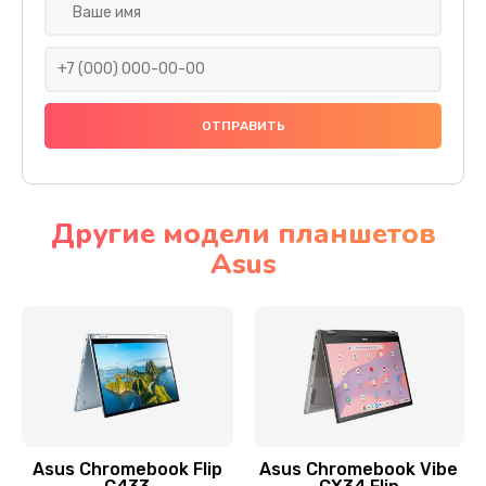
Замена разъема SIM
290 руб.
Заказать
Сбор/Разбор
1490 руб.
Заказать
Другие модели планшетов
Asus
Чистка динамика и микрофонов (с разбором)
1790 руб.
Заказать
Замена кнопки Home (домой)
890 руб.
Заказать
Asus Chromebook Flip
Asus Chromebook Vibe