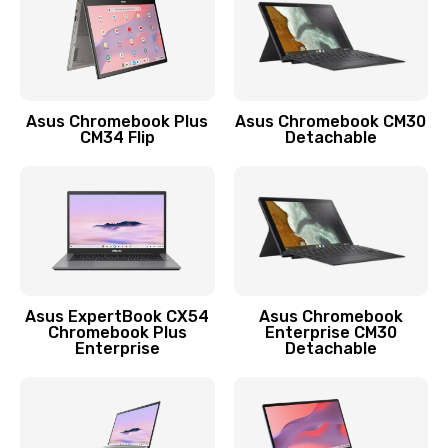
Защита гидрогелевой пленкой
1290 руб.
Заказать
Asus Chromebook Plus
Asus Chromebook CM30
CM34 Flip
Detachable
Замена экрана
1145 руб.
Заказать
Замена аккумулятора
890 руб.
Asus ExpertBook CX54
Asus Chromebook
Chromebook Plus
Enterprise CM30
Заказать
Enterprise
Detachable
Замена задней крышки
490 руб.