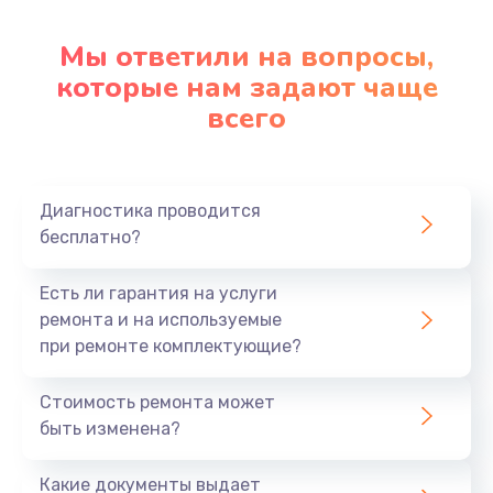
Настройка ОС
1090 руб.
Мы ответили на вопросы,
которые нам задают чаще
Заказать
всего
Ремонт подсветки
1200 руб.
Заказать
Диагностика проводится
бесплатно?
Настройка BIOS
Есть ли гарантия на услуги
930 руб.
ремонта и на используемые
Заказать
при ремонте комплектующие?
Замена SSD
Стоимость ремонта может
1045 руб.
быть изменена?
Заказать
Какие документы выдает