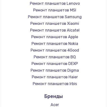
1260 руб.
Ремонт планшетов Lenovo
Заказать
Ремонт планшетов MSI
Ремонт планшетов Samsung
Ремонт петель крышки
Ремонт планшетов Xiaomi
990 руб.
Ремонт планшетов Alcatel
Заказать
Ремонт планшетов Apple
Ремонт планшетов Nokia
Настройка Wi-Fi
Ремонт планшетов 4Good
1030 руб.
Ремонт планшетов BQ
Ремонт планшетов DEXP
Заказать
Ремонт планшетов Digma
Замена шим-контроллера
Ремонт планшетов Haier
3900 руб.
Ремонт планшетов Irbis
Ремонт планшетов Prestigio
Заказать
Бренды
Ремонт планшетов Microsoft
Замена HDMI
Ремонт планшетов BlackView
Acer