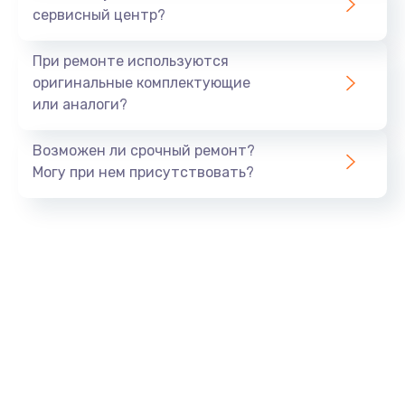
сервисный центр?
Восстановление данных
990 руб.
При ремонте используются
Заказать
оригинальные комплектующие
или аналоги?
Замена USB порта
Возможен ли срочный ремонт?
1060 руб.
Могу при нем присутствовать?
Заказать
Замена звуковой карты
1100 руб.
Заказать
Замена оперативной памяти
890 руб.
Заказать