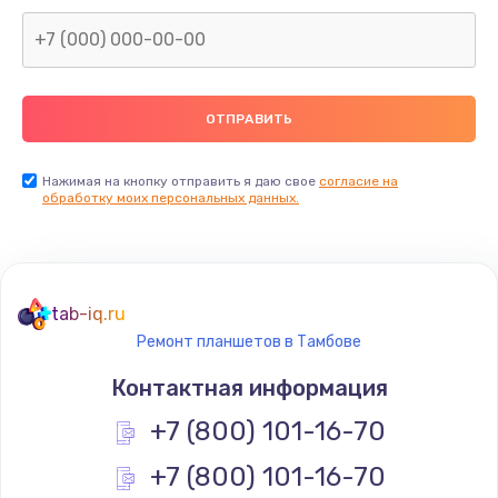
Заказать
Замена северного моста
2600 руб.
Заказать
Нажимая на кнопку отправить я даю свое
согласие на
Замена видеочипа
обработку моих персональных данных.
2745 руб.
Заказать
tab-iq.ru
Ремонт разъема питания
Ремонт планшетов в Тамбове
745 руб.
Контактная информация
Заказать
+7 (800) 101-16-70
Замена видеокарты
+7 (800) 101-16-70
1600 руб.