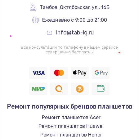
Заказать
Тамбов
,
 Октябрьская ул., 16Б
Ежедневно с 9:00 до 21:00
Ремонт цепей питания
2500 руб.
info@tab-iq.ru
Заказать
Все консультации по телефону в нашем сервисе
совершенно бесплатны
Замена жесткого диска
750 руб.
Заказать
Установка драйверов
725 руб.
Ремонт популярных брендов планшетов
Заказать
Ремонт планшетов Acer
Ремонт планшетов Huawei
Замена вебкамеры
Ремонт планшетов Honor