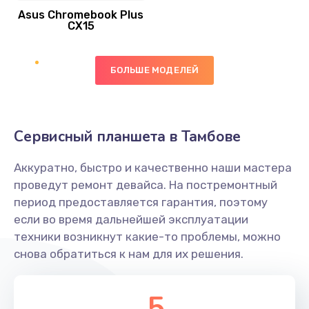
Asus Chromebook Plus
Заказать
CX15
Замена вибромотора
БОЛЬШЕ МОДЕЛЕЙ
890 руб.
Заказать
Замена голосового динамика
Сервисный планшета в Тамбове
490 руб.
Аккуратно, быстро и качественно наши мастера
Заказать
проведут ремонт девайса. На постремонтный
период предоставляется гарантия, поэтому
Замена основной камеры
если во время дальнейшей эксплуатации
490 руб.
техники возникнут какие-то проблемы, можно
снова обратиться к нам для их решения.
Заказать
Замена элемента
5