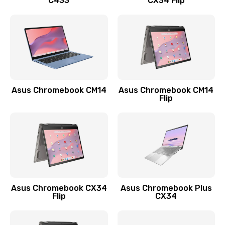
C433
CX34 Flip
Замена сканера отпечатка
790 руб.
Заказать
Замена разъема зарядки (питания)
390 руб.
Asus Chromebook CM14
Asus Chromebook CM14
Flip
Заказать
Замена разъёма наушников (гарнитуры)
390 руб.
Заказать
Замена кнопок громкости
Asus Chromebook CX34
Asus Chromebook Plus
Flip
CX34
390 руб.
Заказать