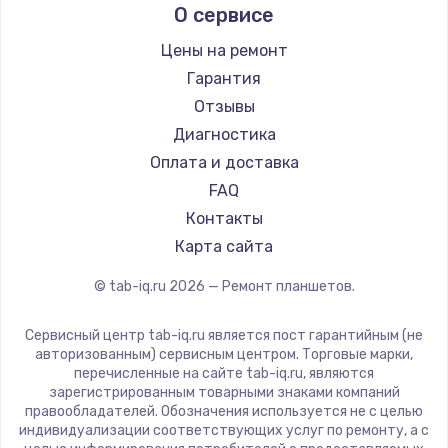
О сервисе
Microsoft
BlackView
Цены на ремонт
Amazon
Гарантия
Aquarius
Отзывы
Philips
Диагностика
Dell
Оплата и доставка
HP
FAQ
Getac
Контакты
ZTE
Карта сайта
Google
© tab-iq.ru
2026
— Ремонт планшетов.
Navitel
Teclast
Сервисный центр tab-iq.ru является пост гарантийным (не
CHUWI
авторизованным) сервисным центром. Торговые марки,
перечисленные на сайте tab-iq.ru, являются
зарегистрированным товарными знаками компаний
правообладателей. Обозначения используется не с целью
индивидуализации соответствующих услуг по ремонту, а с