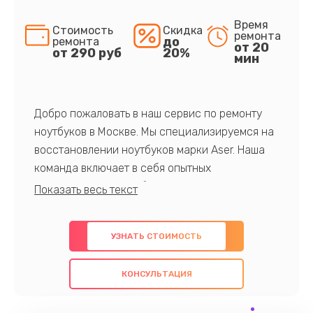
Время
Стоимость
Скидка
ремонта
до
ремонта
от 20
от 290 руб
20%
мин
Добро пожаловать в наш сервис по ремонту
ноутбуков в Москве. Мы специализируемся на
восстановлении ноутбуков марки Aser. Наша
команда включает в себя опытных
профессионалов с обширными знаниями и
многолетним опытом в данной области. Мы
предлагаем быстрый и качественный ремонт с
УЗНАТЬ СТОИМОСТЬ
использованием оригинальных компонентов, а
также гарантируем качество всех
КОНСУЛЬТАЦИЯ
проведенных работ. Наша цель - предоставить
клиентам надежное и профессиональное