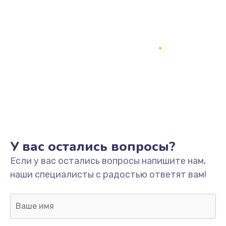
Замена процессора
1800 руб.
Заказать
Замена системы охлаждения
1500 руб.
Заказать
Замена термопасты
У вас остались вопросы?
995 руб.
Если у вас остались вопросы напишите нам,
Заказать
наши специалисты с радостью ответят вам!
Замена шлейфа матрицы
960 руб.