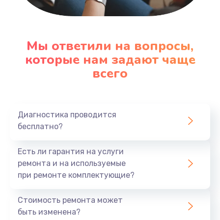
Настройка ОС
1090 руб.
Мы ответили на вопросы,
которые нам задают чаще
Заказать
всего
Ремонт подсветки
1200 руб.
Заказать
Диагностика проводится
бесплатно?
Настройка BIOS
Есть ли гарантия на услуги
930 руб.
ремонта и на используемые
Заказать
при ремонте комплектующие?
Замена SSD
Стоимость ремонта может
1045 руб.
быть изменена?