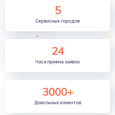
Замена элемента
5
1190 руб.
Сервисных
городов
Заказать
Замена материнской платы
1330 руб.
24
Заказать
Часа приема
заявок
Замена клавиатуры
1190 руб.
Заказать
3000+
Замена корпуса
890 руб.
Довольных
клиентов
Заказать