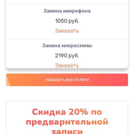
Замена микрофона
1050 руб.
Заказать
Замена микросхемы
2190 руб.
Заказать
Замена передней камеры
ПОКАЗАТЬ ВСЕ УСЛУГИ
490 руб.
Заказать
Скидка 20% по
Замена полифонического динамика
предварительной
390 руб.
записи