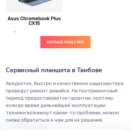
390 руб.
Asus Chromebook Plus
Заказать
CX15
Замена вибромотора
БОЛЬШЕ МОДЕЛЕЙ
890 руб.
Заказать
Замена голосового динамика
Сервисный планшета в Тамбове
490 руб.
Аккуратно, быстро и качественно наши мастера
Заказать
проведут ремонт девайса. На постремонтный
период предоставляется гарантия, поэтому
Замена основной камеры
если во время дальнейшей эксплуатации
490 руб.
техники возникнут какие-то проблемы, можно
снова обратиться к нам для их решения.
Заказать