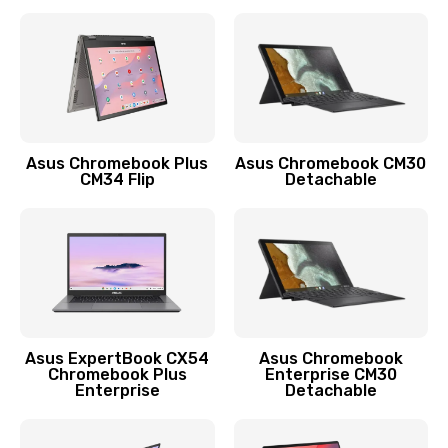
390 руб.
Заказать
Защита гидрогелевой пленкой
1290 руб.
Заказать
Asus Chromebook Plus
Asus Chromebook CM30
CM34 Flip
Detachable
Замена экрана
1145 руб.
Заказать
Замена аккумулятора
890 руб.
Asus ExpertBook CX54
Asus Chromebook
Chromebook Plus
Enterprise CM30
Заказать
Enterprise
Detachable
Замена задней крышки