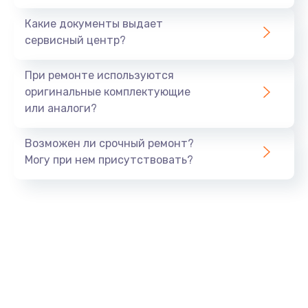
Заказать
Какие документы выдает
сервисный центр?
Восстановление данных
990 руб.
При ремонте используются
Заказать
оригинальные комплектующие
или аналоги?
Замена USB порта
Возможен ли срочный ремонт?
1060 руб.
Могу при нем присутствовать?
Заказать
Замена звуковой карты
1100 руб.
Заказать
Замена оперативной памяти
890 руб.