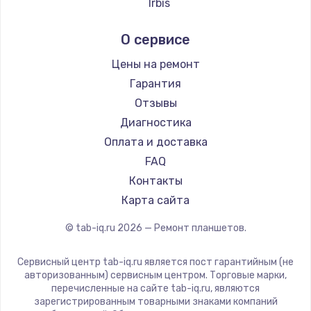
Irbis
Prestigio
О сервисе
Microsoft
BlackView
Цены на ремонт
Amazon
Гарантия
Aquarius
Отзывы
Philips
Диагностика
Dell
Оплата и доставка
HP
FAQ
Getac
Контакты
ZTE
Карта сайта
Google
© tab-iq.ru
2026
— Ремонт планшетов.
Navitel
Teclast
Сервисный центр tab-iq.ru является пост гарантийным (не
CHUWI
авторизованным) сервисным центром. Торговые марки,
перечисленные на сайте tab-iq.ru, являются
зарегистрированным товарными знаками компаний