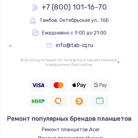
+7 (800) 101-16-70
1600 руб.
Заказать
Тамбов
,
 Октябрьская ул., 16Б
Ежедневно с 9:00 до 21:00
Ремонт цепей питания
2500 руб.
info@tab-iq.ru
Заказать
Все консультации по телефону в нашем сервисе
совершенно бесплатны
Замена жесткого диска
750 руб.
Заказать
Установка драйверов
725 руб.
Ремонт популярных брендов планшетов
Заказать
Ремонт планшетов Acer