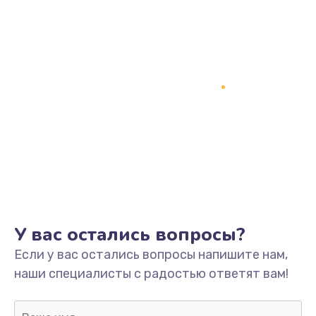
Заказать
Замена процессора
1800 руб.
Заказать
Замена системы охлаждения
1500 руб.
Заказать
Замена термопасты
У вас остались вопросы?
995 руб.
Если у вас остались вопросы напишите нам,
Заказать
наши специалисты с радостью ответят вам!
Замена шлейфа матрицы