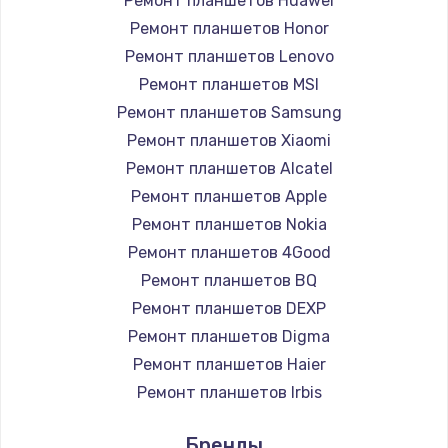
Ремонт планшетов Huawei
Замена вебкамеры
Ремонт планшетов Honor
1260 руб.
Ремонт планшетов Lenovo
Заказать
Ремонт планшетов MSI
Ремонт планшетов Samsung
Ремонт петель крышки
Ремонт планшетов Xiaomi
990 руб.
Ремонт планшетов Alcatel
Заказать
Ремонт планшетов Apple
Ремонт планшетов Nokia
Настройка Wi-Fi
Ремонт планшетов 4Good
1030 руб.
Ремонт планшетов BQ
Ремонт планшетов DEXP
Заказать
Ремонт планшетов Digma
Замена шим-контроллера
Ремонт планшетов Haier
3900 руб.
Ремонт планшетов Irbis
Ремонт планшетов Prestigio
Заказать
Бренды