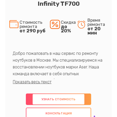
Infinity TF700
Время
Стоимость
Скидка
ремонта
до
ремонта
от 20
от 290 руб
20%
мин
Добро пожаловать в наш сервис по ремонту
ноутбуков в Москве. Мы специализируемся на
восстановлении ноутбуков марки Aser. Наша
команда включает в себя опытных
профессионалов с обширными знаниями и
многолетним опытом в данной области. Мы
предлагаем быстрый и качественный ремонт с
УЗНАТЬ СТОИМОСТЬ
использованием оригинальных компонентов, а
также гарантируем качество всех
КОНСУЛЬТАЦИЯ
проведенных работ. Наша цель - предоставить