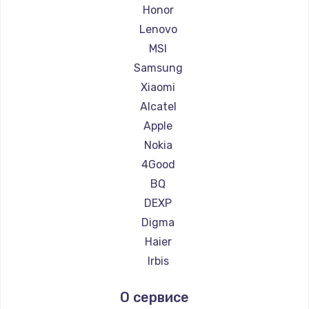
Ремонт планшетов Aquarius
Honor
Ремонт планшетов Philips
Lenovo
Ремонт планшетов Dell
MSI
Ремонт планшетов HP
Samsung
Ремонт планшетов Getac
Xiaomi
Ремонт планшетов ZTE
Alcatel
Ремонт планшетов Google
Apple
Ремонт планшетов Navitel
Nokia
Ремонт планшетов Teclast
4Good
Ремонт планшетов CHUWI
BQ
DEXP
Digma
Haier
Irbis
Prestigio
О сервисе
Microsoft