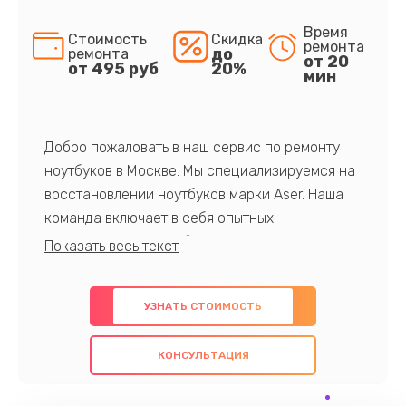
Время
Стоимость
Скидка
ремонта
до
ремонта
от 20
от 495 руб
20%
мин
Добро пожаловать в наш сервис по ремонту
ноутбуков в Москве. Мы специализируемся на
восстановлении ноутбуков марки Aser. Наша
команда включает в себя опытных
профессионалов с обширными знаниями и
многолетним опытом в данной области. Мы
предлагаем быстрый и качественный ремонт с
УЗНАТЬ СТОИМОСТЬ
использованием оригинальных компонентов, а
также гарантируем качество всех
КОНСУЛЬТАЦИЯ
проведенных работ. Наша цель - предоставить
клиентам надежное и профессиональное