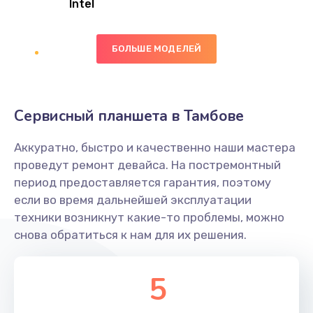
Intel
Заказать
БОЛЬШЕ МОДЕЛЕЙ
Замена экрана
1095 руб.
Заказать
Сервисный планшета в Тамбове
Замена северного моста
Аккуратно, быстро и качественно наши мастера
1950 руб.
проведут ремонт девайса. На постремонтный
Заказать
период предоставляется гарантия, поэтому
если во время дальнейшей эксплуатации
Ремонт цепей питания
техники возникнут какие-то проблемы, можно
снова обратиться к нам для их решения.
2500 руб.
Заказать
5
Замена жесткого диска