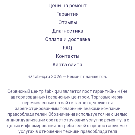
BlackView
Цены на ремонт
Amazon
Гарантия
Aquarius
Отзывы
Philips
Диагностика
Dell
Оплата и доставка
HP
FAQ
Getac
Контакты
ZTE
Карта сайта
Google
© tab-iq.ru
2026
— Ремонт планшетов.
Navitel
Teclast
Сервисный центр tab-iq.ru является пост гарантийным (не
CHUWI
авторизованным) сервисным центром. Торговые марки,
перечисленные на сайте tab-iq.ru, являются
зарегистрированным товарными знаками компаний
правообладателей. Обозначения используется не с целью
индивидуализации соответствующих услуг по ремонту, а с
целью информирования потребителей о предоставляемых
услугах в отношении техники правообладателя