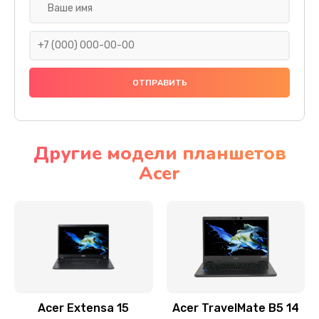
Настройка ОС
930 руб.
Заказать
Ремонт подсветки
1200 руб.
Заказать
Другие модели планшетов
Acer
Настройка BIOS
650 руб.
Заказать
Замена видеочипа
2500 руб.
Заказать
Acer Extensa 15
Acer TravelMate B5 14