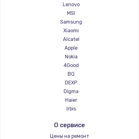
Ремонт планшетов Philips
Lenovo
Ремонт планшетов Dell
MSI
Ремонт планшетов HP
Samsung
Ремонт планшетов Getac
Xiaomi
Ремонт планшетов ZTE
Alcatel
Ремонт планшетов Google
Apple
Ремонт планшетов Navitel
Nokia
Ремонт планшетов Teclast
4Good
Ремонт планшетов CHUWI
BQ
DEXP
Digma
Haier
Irbis
Prestigio
О сервисе
Microsoft
BlackView
Цены на ремонт