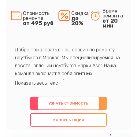
Время
Стоимость
Скидка
ремонта
до
ремонта
от 20
от 495 руб
20%
мин
Добро пожаловать в наш сервис по ремонту
ноутбуков в Москве. Мы специализируемся на
восстановлении ноутбуков марки Aser. Наша
команда включает в себя опытных
профессионалов с обширными знаниями и
многолетним опытом в данной области. Мы
предлагаем быстрый и качественный ремонт с
УЗНАТЬ СТОИМОСТЬ
использованием оригинальных компонентов, а
также гарантируем качество всех
КОНСУЛЬТАЦИЯ
проведенных работ. Наша цель - предоставить
клиентам надежное и профессиональное