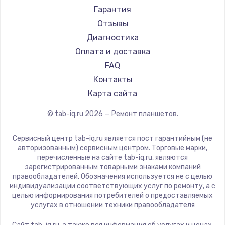
Amazon
Гарантия
Aquarius
Отзывы
Philips
Диагностика
Dell
Оплата и доставка
HP
FAQ
Getac
Контакты
ZTE
Карта сайта
Google
© tab-iq.ru
2026
— Ремонт планшетов.
Navitel
Teclast
Сервисный центр tab-iq.ru является пост гарантийным (не
CHUWI
авторизованным) сервисным центром. Торговые марки,
перечисленные на сайте tab-iq.ru, являются
зарегистрированным товарными знаками компаний
правообладателей. Обозначения используется не с целью
индивидуализации соответствующих услуг по ремонту, а с
целью информирования потребителей о предоставляемых
услугах в отношении техники правообладателя