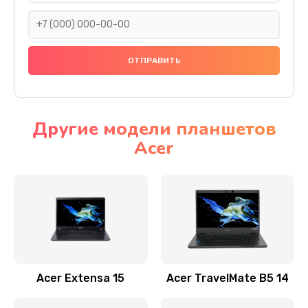
930 руб.
Заказать
Ремонт подсветки
1200 руб.
Заказать
Другие модели планшетов
Acer
Настройка BIOS
650 руб.
Заказать
Замена видеочипа
2500 руб.
Заказать
Acer Extensa 15
Acer TravelMate B5 14
Ремонт разъема питания