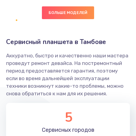
БОЛЬШЕ МОДЕЛЕЙ
Замена экрана
1095 руб.
Заказать
Сервисный планшета в Тамбове
Замена северного моста
Аккуратно, быстро и качественно наши мастера
1950 руб.
проведут ремонт девайса. На постремонтный
Заказать
период предоставляется гарантия, поэтому
если во время дальнейшей эксплуатации
Ремонт цепей питания
техники возникнут какие-то проблемы, можно
снова обратиться к нам для их решения.
2500 руб.
Заказать
5
Замена жесткого диска
660 руб.
Сервисных
городов