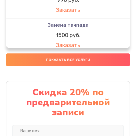
Заказать
Замена тачпада
1500 руб.
Заказать
Замена южного моста
ПОКАЗАТЬ ВСЕ УСЛУГИ
1950 руб.
Заказать
Скидка 20% по
Чистка от пыли
предварительной
1060 руб.
записи
Заказать
Настройка ОС